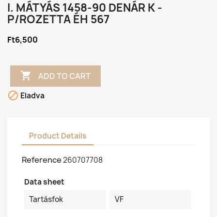
I. MÁTYÁS 1458-90 DENÁR K -
P/ROZETTA ÉH 567
Ft6,500

ADD TO CART

Eladva
Product Details
Reference
260707708
Data sheet
Tartásfok
VF