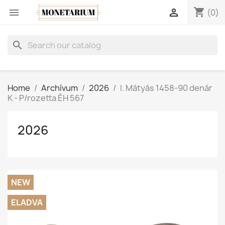
shopping_cart


(0)
search
Home
Archívum
2026
I. Mátyás 1458-90 denár
K - P/rozetta ÉH 567
2026
NEW
ELADVA