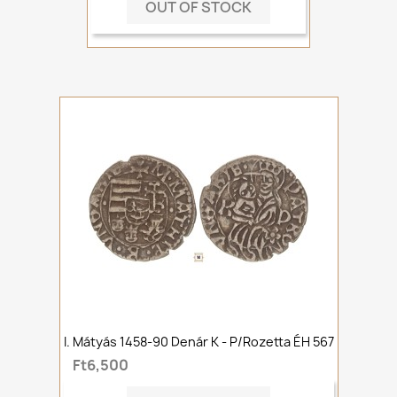
OUT OF STOCK
I. Mátyás 1458-90 Denár K - P/rozetta ÉH 567
Ft6,500