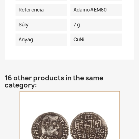
Referencia
Adamo#EM80
Súly
7 g
Anyag
CuNi
16 other products in the same
category: