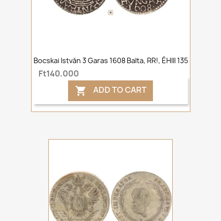
Bocskai István 3 Garas 1608 Balta, RR!, ÉHIII 135
Ft140,000
ADD TO CART
