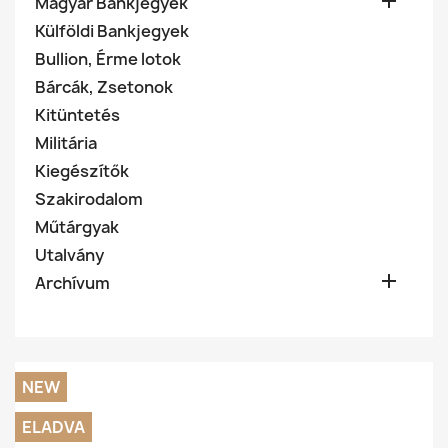

Magyar Bankjegyek
Külföldi Bankjegyek
Bullion, Érme lotok
Bárcák, Zsetonok
Kitüntetés
Militária
Kiegészítők
Szakirodalom
Műtárgyak
Utalvány

Archívum
NEW
ELADVA