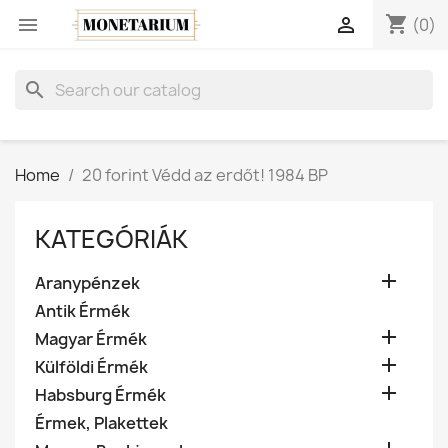
shopping_cart


(0)
search
Home
20 forint Védd az erdőt! 1984 BP
KATEGÓRIÁK

Aranypénzek
Antik Érmék

Magyar Érmék

Külföldi Érmék

Habsburg Érmék
Érmek, Plakettek