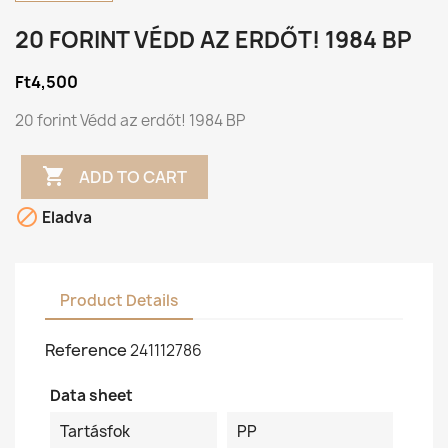
20 FORINT VÉDD AZ ERDŐT! 1984 BP
Ft4,500
20 forint Védd az erdőt! 1984 BP

ADD TO CART

Eladva
Product Details
Reference
241112786
Data sheet
Tartásfok
PP