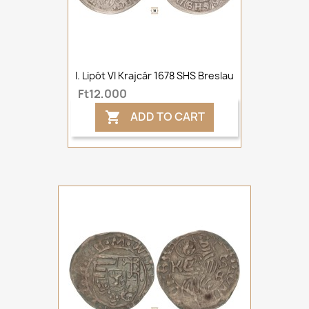
I. Lipót VI Krajcár 1678 SHS Breslau
Ft12,000
ADD TO CART
