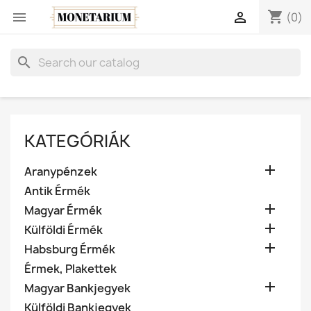
shopping_cart


(0)
search
KATEGÓRIÁK

Aranypénzek
Antik Érmék

Magyar Érmék

Külföldi Érmék

Habsburg Érmék
Érmek, Plakettek

Magyar Bankjegyek
Külföldi Bankjegyek