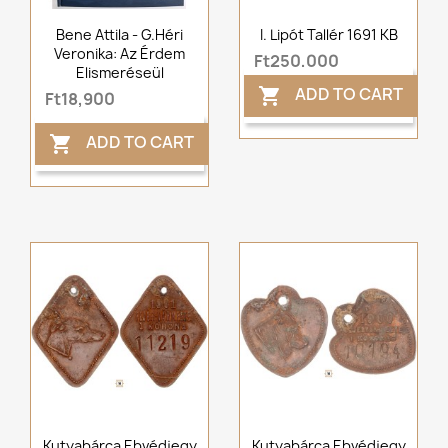
Bene Attila - G.Héri
I. Lipót Tallér 1691 KB
Veronika: Az Érdem
Ft250,000
Elismeréseül
ADD TO CART

Ft18,900
ADD TO CART

Kutyabárca Ebvédjegy
Kutyabárca Ebvédjegy