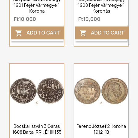
1901 Fejér Vármegye 1
1900 Fejér Vármegye 1
Korona
Koronás
Ft10,000
Ft10,000
ADD TO CART
ADD TO CART


Bocskai István 3 Garas
Ferenc József 2 Korona
1608 Balta, RR!, ÉHIII 135
1912 KB