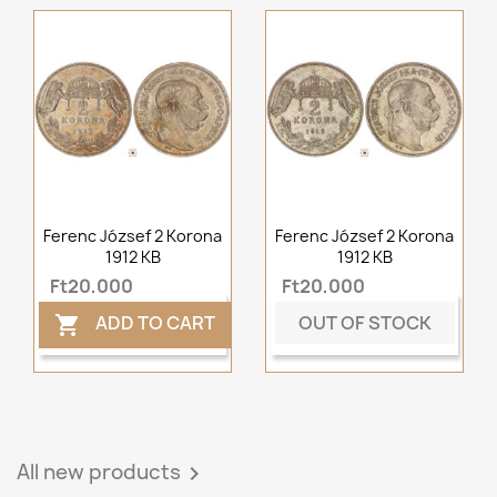
Ferenc József 2 Korona
Ferenc József 2 Korona
1912 KB
1912 KB
Ft20,000
Ft20,000
OUT OF STOCK
ADD TO CART

All new products
