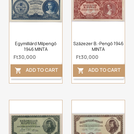
Egymilliárd Milpengő
Százezer B.-Pengő 1946
1946 MINTA
MINTA
Ft30,000
Ft30,000
ADD TO CART
ADD TO CART

