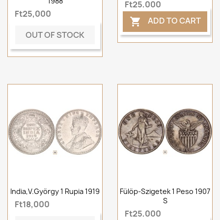
1988
Ft25,000
Ft25,000
ADD TO CART

OUT OF STOCK
India,V.György 1 Rupia 1919
Fülöp-Szigetek 1 Peso 1907
S
Ft18,000
Ft25,000