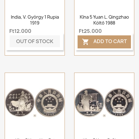
India, V. György 1 Rupia
Kína 5 Yuan L. Qingzhao
1919
Költő 1988
Ft12,000
Ft25,000
OUT OF STOCK
ADD TO CART
