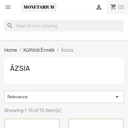
shopping_cart


(0)
search
Home
Külföldi Érmék
Ázsia
ÁZSIA

Relevance
Showing 1-15 of 15 item(s)