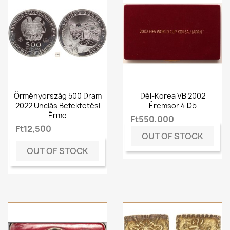
Örményország 500 Dram
Dél-Korea VB 2002
2022 Unciás Befektetési
Éremsor 4 Db
Érme
Ft550,000
Ft12,500
OUT OF STOCK
OUT OF STOCK