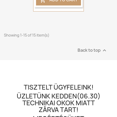

Showing 1-15 of 15 item(s)
Back to top

TISZTELT ÜGYFELEINK!
ÜZLETÜNK KEDDEN(06.30)
TECHNIKAI OKOK MIATT
ZÁRVA TART!