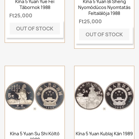
Kína 5 Yuan Yue Fei
Kína 5 Yuan Bi Sheng
Tábornok 1988
Nyomódúcos Nyomtatás
Feltalálója 1988
Ft25,000
Ft25,000
OUT OF STOCK
OUT OF STOCK
Kína 5 Yuan Su Shi Költő
Kína 5 Yuan Kublaj Kán 1989