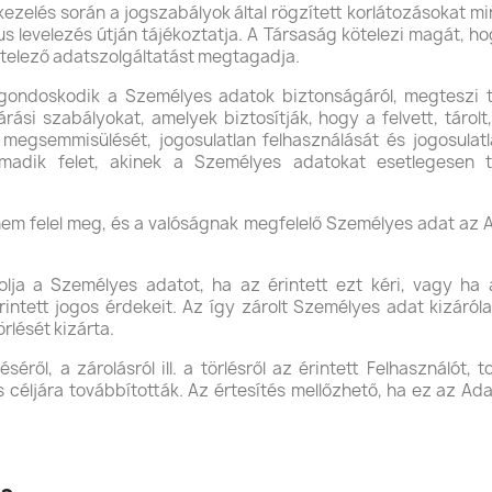
ezelés során a jogszabályok által rögzített korlátozásokat m
kus levelezés útján tájékoztatja. A Társaság kötelezi magát,
ötelező adatszolgáltatást megtagadja.
ondoskodik a Személyes adatok biztonságáról, megteszi t
árási szabályokat, amelyek biztosítják, hogy a felvett, tárol
megsemmisülését, jogosulatlan felhasználását és jogosulat
adik felet, akinek a Személyes adatokat esetlegesen to
m felel meg, és a valóságnak megfelelő Személyes adat az A
lja a Személyes adatot, ha az érintett ezt kéri, vagy ha a
érintett jogos érdekeit. Az így zárolt Személyes adat kizáró
rlését kizárta.
ről, a zárolásról ill. a törlésről az érintett Felhasználót, 
ljára továbbították. Az értesítés mellőzhető, ha ez az Adatk