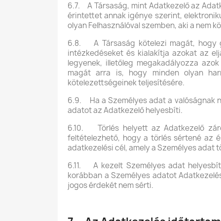
6.7. A Társaság, mint Adatkezelő az Adatk
érintettet annak igénye szerint, elektroni
olyan Felhasználóval szemben, aki a nem k
6.8. A Társaság kötelezi magát, hogy g
intézkedéseket és kialakítja azokat az elj
legyenek, illetőleg megakadályozza azok 
magát arra is, hogy minden olyan harm
kötelezettségeinek teljesítésére.
6.9. Ha a Személyes adat a valóságnak ne
adatot az Adatkezelő helyesbíti.
6.10. Törlés helyett az Adatkezelő záro
feltételezhető, hogy a törlés sértené az 
adatkezelési cél, amely a Személyes adat tö
6.11. A kezelt Személyes adat helyesbítésé
korábban a Személyes adatot Adatkezelés cé
jogos érdekét nem sérti.