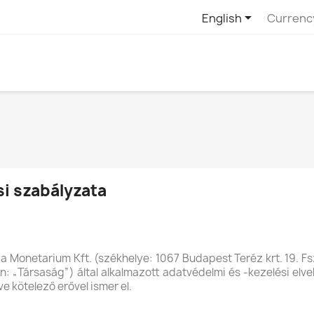

English
Currenc
i szabályzata
se a Monetarium Kft. (székhelye: 1067 Budapest Teréz krt. 19.
„Társaság”) által alkalmazott adatvédelmi és -kezelési elve
e kötelező erővel ismer el.