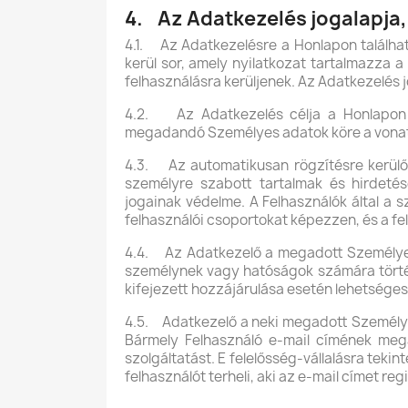
4. Az Adatkezelés jogalapja,
4.1. Az Adatkezelésre a Honlapon találhat
kerül sor, amely nyilatkozat tartalmazza 
felhasználásra kerüljenek. Az Adatkezelés jo
4.2. Az Adatkezelés célja a Honlapon e
megadandó Személyes adatok köre a vonatko
4.3. Az automatikusan rögzítésre kerülő a
személyre szabott tartalmak és hirdetése
jogainak védelme. A Felhasználók által a 
felhasználói csoportokat képezzen, és a fe
4.4. Az Adatkezelő a megadott Személyes 
személynek vagy hatóságok számára történő
kifejezett hozzájárulása esetén lehetséges
4.5. Adatkezelő a neki megadott Személye
Bármely Felhasználó e-mail címének mega
szolgáltatást. E felelősség-vállalásra tek
felhasználót terheli, aki az e-mail címet regi