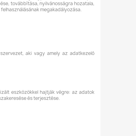
zése, továbbítása, nyilvánosságra hozatala,
bi felhasználásának megakadályozása.
szervezet, aki vagy amely az adatkezelő
ált eszközökkel hajtják végre: az adatok
sszakeresése és terjesztése.