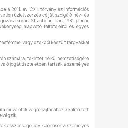
be a 2011. évi CXII. törvény az információs
vetlen üzletszerzés célját szolgáló név- és
lgozása során, Strasbourgban, 1981. január
vékenység alapvető feltételeiről és egyes
emesfémmel vagy ezekből készült tárgyakkal
gyén számára, tekintet nélkül nemzetiségére
való jogát tiszteletben tartsák a személyes
l a műveletek végrehajtásához alkalmazott
elvégzik.
tek összessége, így különösen a személyes