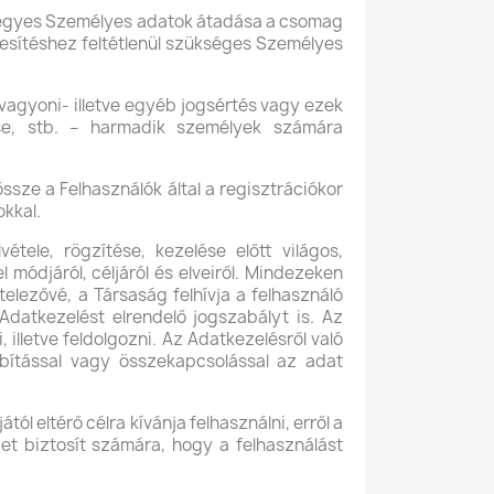
án egyes Személyes adatok átadása a csomag
besítéshez feltétlenül szükséges Személyes
 vagyoni- illetve egyéb jogsértés vagy ezek
ése, stb. – harmadik személyek számára
sze a Felhasználók által a regisztrációkor
kkal.
ele, rögzítése, kezelése előtt világos,
 módjáról, céljáról és elveiről. Mindezeken
elezővé, a Társaság felhívja a felhasználó
Adatkezelést elrendelő jogszabályt is. Az
, illetve feldolgozni. Az Adatkezelésről való
bbítással vagy összekapcsolással az adat
l eltérő célra kívánja felhasználni, erről a
get biztosít számára, hogy a felhasználást