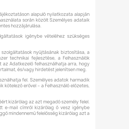
ájékoztatáson alapuló nyilatkozata alapján
 használata során közölt Személyes adataik
kéntes hozzájárulása.
lgáltatások igénybe vételéhez szükséges
 szolgáltatások nyújtásának biztosítása, a
zer technikai fejlesztése, a Felhasználók
t az Adatkezelő felhasználhatja arra, hogy
rtalmat, és/vagy hirdetést jelenítsen meg.
sználhatja fel. Személyes adatok harmadik
 kötelező erővel – a Felhasználó előzetes,
rt kizárólag az azt megadó személy felel.
t e-mail címről kizárólag ő vesz igénybe
függő mindennemű felelősség kizárólag azt a