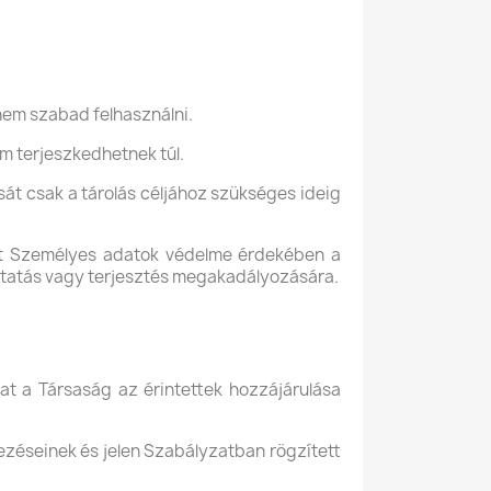
nem szabad felhasználni.
em terjeszkedhetnek túl.
sát csak a tárolás céljához szükséges ideig
olt Személyes adatok védelme érdekében a
oztatás vagy terjesztés megakadályozására.
t a Társaság az érintettek hozzájárulása
kezéseinek és jelen Szabályzatban rögzített