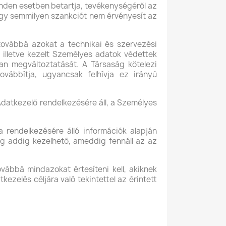
inden esetben betartja, tevékenységéről az
 hogy semmilyen szankciót nem érvényesít az
ovábbá azokat a technikai és szervezési
t, illetve kezelt Személyes adatok védettek
lan megváltoztatását. A Társaság kötelezi
vábbítja, ugyancsak felhívja ez irányú
datkezelő rendelkezésére áll, a Személyes
 rendelkezésére álló információk alapján
lag addig kezelhető, ameddig fennáll az az
továbbá mindazokat értesíteni kell, akiknek
ezelés céljára való tekintettel az érintett