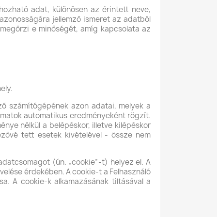
ozható adat, különösen az érintett neve,
lis azonosságára jellemző ismeret az adatból
 megőrzi e minőségét, amíg kapcsolata az
ely.
ező számítógépének azon adatai, melyek a
yamatok automatikus eredményeként rögzít.
ye nélkül a belépéskor, illetve kilépéskor
zővé tett esetek kivételével - össze nem
datcsomagot (ún. „cookie”-t) helyez el. A
velése érdekében. A cookie-t a Felhasználó
tsa. A cookie-k alkamazásának tiltásával a