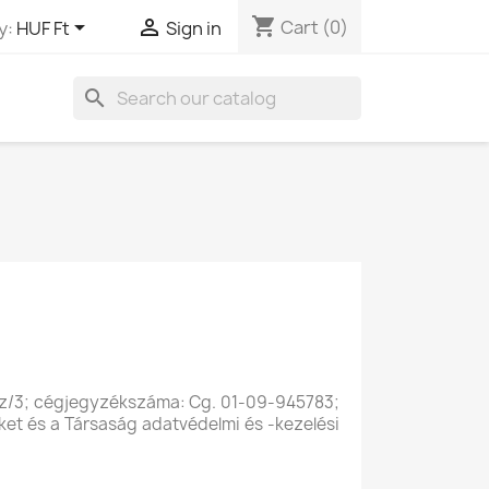
shopping_cart


Cart
(0)
y:
HUF Ft
Sign in
search
 Fsz/3; cégjegyzékszáma: Cg. 01-09-945783;
ket és a Társaság adatvédelmi és -kezelési