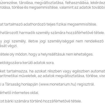
dszerezése, tárolása, megváltoztatása, felhasználása, lekérde
olása, törlése és megsemmisítése, valamint az adatok továb
 tartalmazó adathordozó teljes fizikai megsemmisítése.
atározott harmadik személy számára hozzáférhetővé tétele.
jogi személy, illetve jogi személyiséggel nem rendelkező 
sát végzi.
étele oly módon, hogy a helyreállításuk nem lehetséges.
ldolgozásra kerülő adatok sora.
et tartalmazza, ha azokat részben vagy egészben automatiz
 aritmetikai műveletek, az adatok megváltoztatása, törlése, vi
i a Társaság honlapján (www.monetarium.hu) regisztrál.
rhető internetes oldal.
ot bárki számára történő hozzáférhetővé tétele.