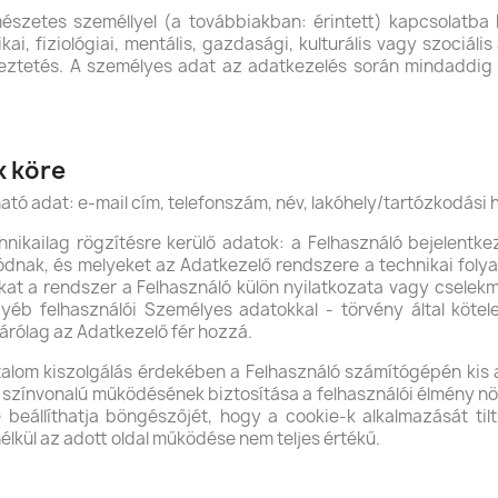
etes személlyel (a továbbiakban: érintett) kapcsolatba h
kai, fiziológiai, mentális, gazdasági, kulturális vagy szociá
tkeztetés. A személyes adat az adatkezelés során mindaddig
k köre
tó adat: e-mail cím, telefonszám, név, lakóhely/tartózkodási h
ikailag rögzítésre kerülő adatok: a Felhasználó bejelentk
lódnak, és melyeket az Adatkezelő rendszere a technikai fol
at a rendszer a Felhasználó külön nyilatkozata vagy cselekmén
éb felhasználói Személyes adatokkal - törvény által kötele
rólag az Adatkezelő fér hozzá.
alom kiszolgálás érdekében a Felhasználó számítógépén kis a
b színvonalú működésének biztosítása a felhasználói élmény nö
ve beállíthatja böngészőjét, hogy a cookie-k alkalmazását til
élkül az adott oldal működése nem teljes értékű.