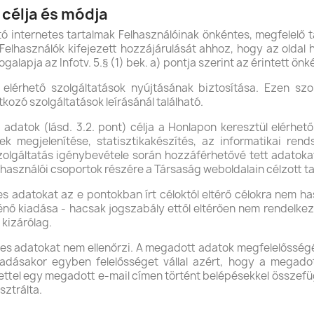
 célja és módja
ó internetes tartalmak Felhasználóinak önkéntes, megfelelő t
a Felhasználók kifejezett hozzájárulását ahhoz, hogy az oldal
galapja az Infotv. 5.§ (1) bek. a) pontja szerint az érintett ön
lérhető szolgáltatások nyújtásának biztosítása. Ezen szo
zó szolgáltatások leírásánál található.
datok (lásd. 3.2. pont) célja a Honlapon keresztül elérhető
k megjelenítése, statisztikakészítés, az informatikai rends
szolgáltatás igénybevétele során hozzáférhetővé tett adatoka
lhasználói csoportok részére a Társaság weboldalain célzott ta
adatokat az e pontokban írt céloktól eltérő célokra nem ha
 kiadása - hacsak jogszabály ettől eltérően nem rendelkezik
 kizárólag.
s adatokat nem ellenőrzi. A megadott adatok megfelelősségéé
dásakor egyben felelősséget vállal azért, hogy a megadot
intettel egy megadott e-mail címen történt belépésekkel össze
sztrálta.