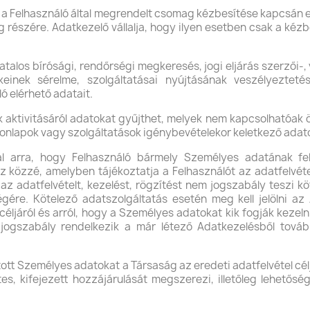
épez a Felhasználó által megrendelt csomag kézbesítése kapcs
g részére. Adatkezelő vállalja, hogy ilyen esetben csak a kéz
alos bírósági, rendőrségi megkeresés, jogi eljárás szerzői-,
einek sérelme, szolgáltatásai nyújtásának veszélyeztet
ó elérhető adatait.
aktivitásáról adatokat gyűjthet, melyek nem kapcsolhatóak ös
nlapok vagy szolgáltatások igénybevételekor keletkező adato
 arra, hogy Felhasználó bármely Személyes adatának felvét
z közzé, amelyben tájékoztatja a Felhasználót az adatfelvétel
z adatfelvételt, kezelést, rögzítést nem jogszabály teszi köt
gére. Kötelező adatszolgáltatás esetén meg kell jelölni az 
céljáról és arról, hogy a Személyes adatokat kik fogják kezelni
 jogszabály rendelkezik a már létező Adatkezelésből tová
tt Személyes adatokat a Társaság az eredeti adatfelvétel céljátó
tes, kifejezett hozzájárulását megszerezi, illetőleg lehetősé