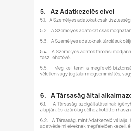
5. Az Adatkezelés elvei
5.1. A Személyes adatokat csak tisztessé
5.2. A Személyes adatokat csak meghatároz
5.3. A Személyes adatoknak tárolásuk céljáv
5.4. A Személyes adatok tárolási módjának 
teszi lehetővé.
5.5. Meg kell tenni a megfelelő biztons
véletlen vagy jogtalan megsemmisítés, vag
6. A Társaság által alkalmaz
6.1. A Társaság szolgáltatásainak igény
alapján, és kizárólag célhoz kötötten haszná
6.2. A Társaság, mint Adatkezelő vállalja,
adatvédelmi elveknek megfelelően kezeli, 