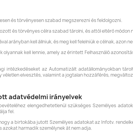
gesen és törvényesen szabad megszerezni és feldolgozni.
ott és törvényes célra szabad tárolni, és attól eltérő módon 
al arányban kell állniuk, és meg kell felelniük e célnak, azon n
olyannak kell lennie, amely az érintett Felhasználó azonosítá
ági intézkedéseket az Automatizált adatállományokban tár
y véletlen elvesztés, valamint a jogtalan hozzáférés, megvált
ott adatvédelmi irányelvek
bevételéhez elengedhetetlenül szükséges Személyes adatoka
lja fel.
 hogy a birtokába jutott Személyes adatokat az Infotv. rendel
és azokat harmadik személynek át nem adja.