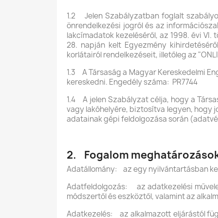
1.2 Jelen Szabályzatban foglalt szabályok 
önrendelkezési jogról és az információszab
lakcímadatok kezeléséről, az 1998. évi VI
28. napján kelt Egyezmény kihirdetéséről
korlátairól rendelkezéseit, illetőleg az "ON
1.3 A Társaság a Magyar Kereskedelmi Enge
kereskedni. Engedély száma: PR7744
1.4 A jelen Szabályzat célja, hogy a Társa
vagy lakóhelyére, biztosítva legyen, hogy 
adatainak gépi feldolgozása során (adatv
2. Fogalom meghatározáso
Adatállomány: az egy nyilvántartásban ke
Adatfeldolgozás: az adatkezelési művelet
módszertől és eszköztől, valamint az alkalm
Adatkezelés: az alkalmazott eljárástól f