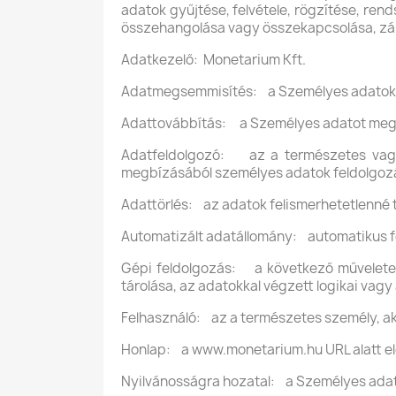
adatok gyűjtése, felvétele, rögzítése, ren
összehangolása vagy összekapcsolása, zár
Adatkezelő: Monetarium Kft.
Adatmegsemmisítés: a Személyes adatokat
Adattovábbítás: a Személyes adatot megh
Adatfeldolgozó: az a természetes vagy 
megbízásából személyes adatok feldolgozá
Adattörlés: az adatok felismerhetetlenné t
Automatizált adatállomány: automatikus fe
Gépi feldolgozás: a következő műveletek
tárolása, az adatokkal végzett logikai vagy
Felhasználó: az a természetes személy, ak
Honlap: a www.monetarium.hu URL alatt elé
Nyilvánosságra hozatal: a Személyes adat