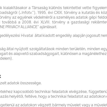
kialakításakor a Társaság különös tekintettel vette figyelem
adságról („Infotv.”), 1995. évi CXIX. törvény a kutatás és köz
. törvény az egyének védelméről a személyes adatok gépi feldo
 továbbá a 2008. évi XLVIII. törvény a gazdasági reklámte
LINE PRIVACY ALLIANCE" ajánlásait.
délyezési Hivatal által kiadott engedély alapján jogosult n
ság által nyújtott szolgáltatások minden területén, minden e
jogait és alapvető szabadságjogait, különösen a magánélethez 
édelem).
k
zelt adatok összessége.
ekhez kapcsolódó technikai feladatok elvégzése, függetlenü
azás helyétől, feltéve, hogy a technikai feladatot az adatokon 
üggetlenül az adatokon végzett bármely művelet vagy a művele