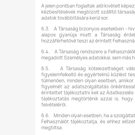
A jelen pontban foglaltak alól kivételt k
kézbesítésévek megbízott szállító társasá
adatok továbbítására kerül sor.
6.3. A Társaság bizonyos esetekben – hivat
alapos gyanúja miatt a Társaság érdek
hozzáférhetővé teszi az érintett Felhasznál
6.4. A Társaság rendszere a Felhasználók 
megadott Személyes adatokkal, sem más ho
6.5. A Társaság kötelezettséget vállal
figyelemfelkeltő és egyértelmű közlést tes
túlmenően, minden olyan esetben, amikor a
figyelmét az adatszolgáltatás önkéntessé
érintettet tájékoztatni kell az Adatkezelés 
tájékoztatás megtörténik azzal is, hogy
felvételéről.
6.6. Minden olyan esetben, ha a szolgáltato
Felhasználót tájékoztatja, és ehhez előze
megtiltsa.