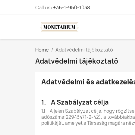
Call us:
+36-1-950-1038
Home
Adatvédelmi tájékoztató
Adatvédelmi tájékoztató
Adatvédelmi és adatkezelés
1. A Szabályzat célja
1.1 A jelen Szabályzat célja, hogy rögzít
adószáma:22943471-2-42), a továbbiakban: 
politikáját, amelyet a Társaság magára nézv