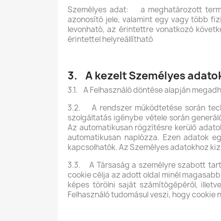
Személyes adat: a meghatározott termész
azonosító jele, valamint egy vagy több fizi
levonható, az érintettre vonatkozó köve
érintettel helyreállítható
3. A kezelt Személyes adato
3.1. A Felhasználó döntése alapján megadha
3.2. A rendszer működtetése során techn
szolgáltatás igénybe vétele során generá
Az automatikusan rögzítésre kerülő adatok
automatikusan naplózza. Ezen adatok egy
kapcsolhatók. Az Személyes adatokhoz kizá
3.3. A Társaság a személyre szabott tart
cookie célja az adott oldal minél magasab
képes törölni saját számítógépéről, illet
Felhasználó tudomásul veszi, hogy cookie n