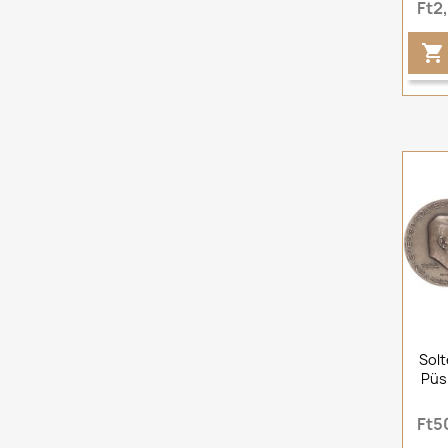
Ft2

Solt
Püs
Ft5