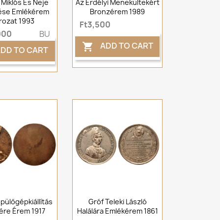
 Miklós És Neje
Az Erdélyi Menekültekért
ése Emlékérem
Bronzérem 1989
rozat 1993
Ft3,500
000
BU
ADD TO CART

DD TO CART
pülőgépkiállítás
Gróf Teleki László
ére Érem 1917
Halálára Emlékérem 1861