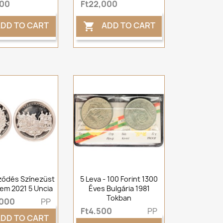
000
Ft22,000
DD TO CART
ADD TO CART

ződés Színezüst
5 Leva - 100 Forint 1300
em 2021 5 Uncia
Éves Bulgária 1981
Tokban
,000
PP
Ft4,500
PP
DD TO CART