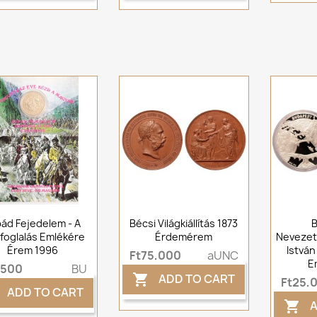
ád Fejedelem - A
Bécsi Világkiállítás 1873
foglalás Emlékére
Érdemérem
Nevezet
Érem 1996
István
Ft75,000
aUNC
E
,500
BU
ADD TO CART

Ft25,
ADD TO CART
A
