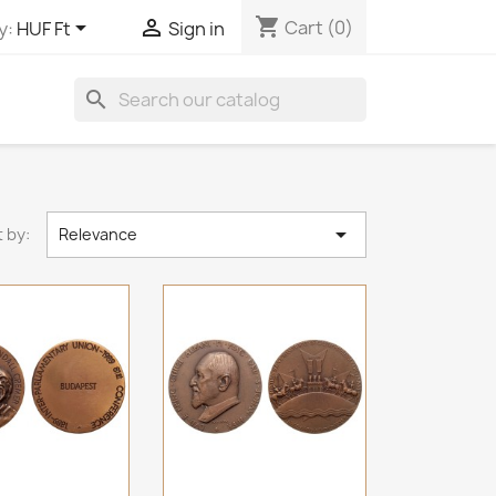
shopping_cart


Cart
(0)
y:
HUF Ft
Sign in
search

 by:
Relevance