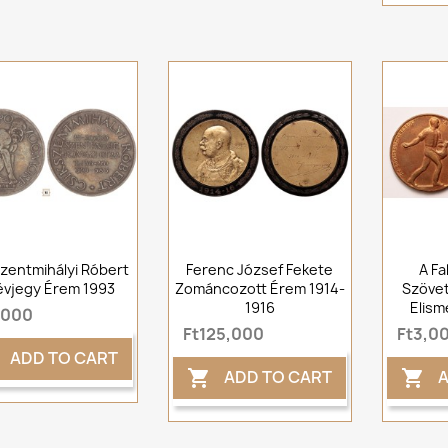
zentmihályi Róbert
Ferenc József Fekete
A Fa
évjegy Érem 1993
Zománcozott Érem 1914-
Szöve
1916
Elism
,000
Ft125,000
Ft3,0
ADD TO CART
ADD TO CART
A

