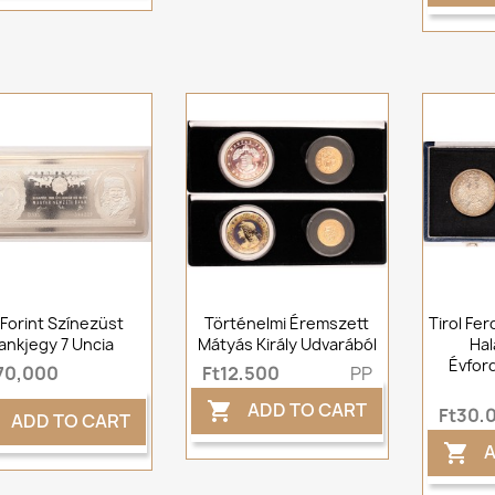
 Forint Színezüst
Történelmi Éremszett
Tirol Fe
ankjegy 7 Uncia
Mátyás Király Udvarából
Hal
Évfor
70,000
Ft12,500
PP
ADD TO CART

Ft30,
ADD TO CART
A
