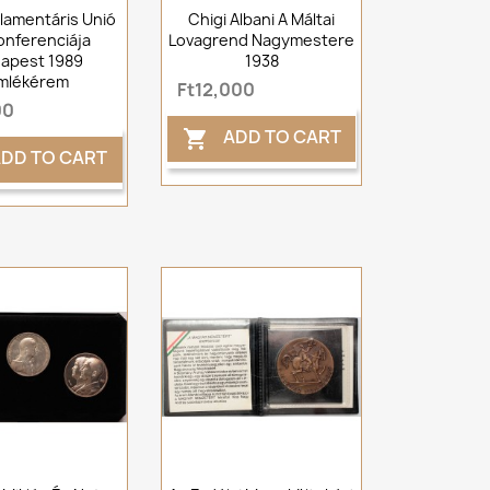
rlamentáris Unió
Chigi Albani A Máltai
Konferenciája
Lovagrend Nagymestere
apest 1989
1938
mlékérem
Ft12,000
00
ADD TO CART

DD TO CART