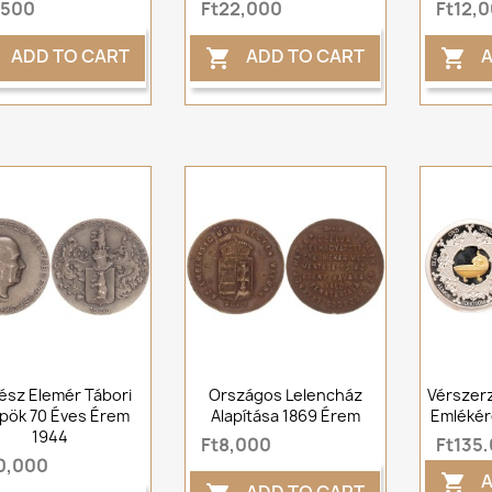
,500
Ft22,000
Ft12,
ADD TO CART
ADD TO CART
A


ész Elemér Tábori
Országos Lelencház
Vérszer
pök 70 Éves Érem
Alapítása 1869 Érem
Emlékér
1944
Ft8,000
Ft135
0,000
A
