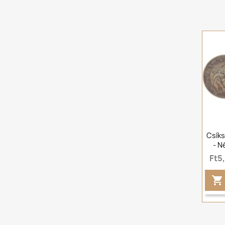
Csíks
- N
Ft5
