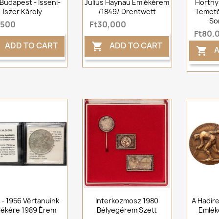
Budapest - Isseni-
Julius Haynau Emlékérem
Horthy
Iszer Károly
/1849/ Drentwett
Temet
So
,500
Ft30,000
Ft80,
ADD TO CART
ADD TO CART

A

- 1956 Vértanuink
Interkozmosz 1980
A Hadire
ékére 1989 Érem
Bélyegérem Szett
Emlék