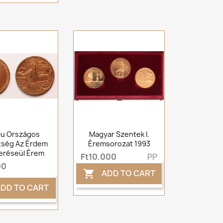
lu Országos
Magyar Szentek I.
tség Az Érdem
Éremsorozat 1993
eréseül Érem
Ft10,000
PP
00
ADD TO CART

DD TO CART