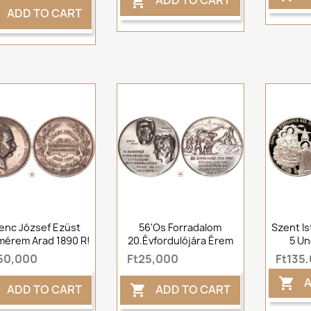
ADD TO CART

ADD TO CART
enc József Ezüst
56'os Forradalom
Szent I
mérem Arad 1890 R!
20.évfordulójára Érem
5 Un
50,000
Ft25,000
Ft135
A

ADD TO CART
ADD TO CART
