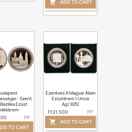
ADD TO CART

Budapest
Ezeréves A Magyar Állam
ességei - Szent
Ezüstérem 1 Uncia
 Bazilika Ezüst
Ag(.925)
mlékérem
Ft21,500
PP
000
PP
ADD TO CART

DD TO CART