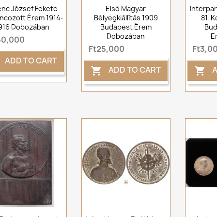
enc József Fekete
Első Magyar
Interpa
cozott Érem 1914-
Bélyegkiállítás 1909
81. 
916 Dobozában
Budapest Érem
Bud
Dobozában
E
50,000
Ft25,000
Ft3,0
ADD TO CART
ADD TO CART
A

