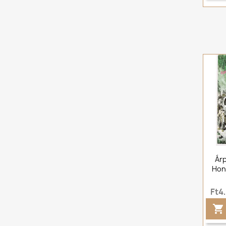
Árp
Hon
Ft4
