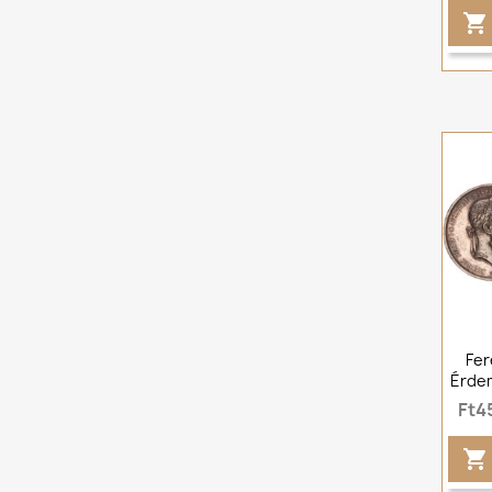

Fer
Érde
Ft4
