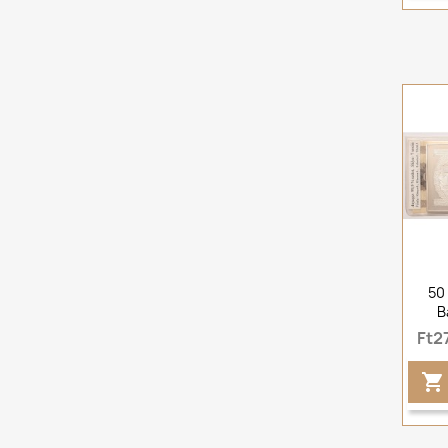
50
B
Ft2
