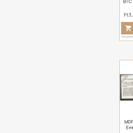
BTC 
Ft3

MDF 
Eml