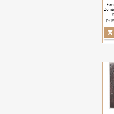
Fer
Zomán
1
Ft1
