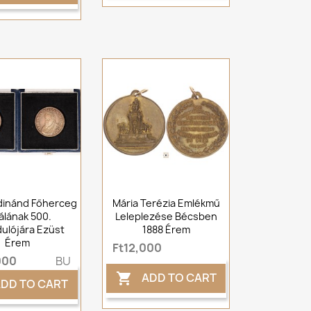
rdinánd Főherceg
Mária Terézia Emlékmű
álának 500.
Leleplezése Bécsben
dulójára Ezüst
1888 Érem
Érem
Ft12,000
000
BU
ADD TO CART

DD TO CART