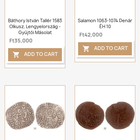
Báthory István Tallér 1583
Salamon 1063-1074 Denár
Olkusz, Lengyelország -
ÉH 10
Gyűjtői Másolat
Ft42,000
Ft35,000
ADD TO CART

ADD TO CART
