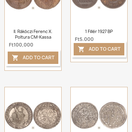
II. Rákóczi Ferenc X.
1 Fillér 1927 BP
Poltura CM-Kassa
Ft5,000
Ft100,000
ADD TO CART

ADD TO CART
