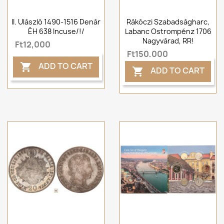
II. Ulászló 1490-1516 Denár
Rákóczi Szabadságharc,
ÉH 638 Incuse/!/
Labanc Ostrompénz 1706
Nagyvárad, RR!
Ft12,000
Ft150,000
ADD TO CART

ADD TO CART
