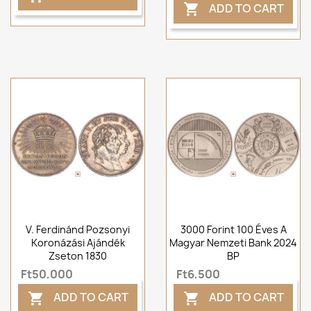
ADD TO CART

V. Ferdinánd Pozsonyi
3000 Forint 100 Éves A
Koronázási Ajándék
Magyar Nemzeti Bank 2024
Zseton 1830
BP
Ft50,000
Ft6,500
ADD TO CART
ADD TO CART

