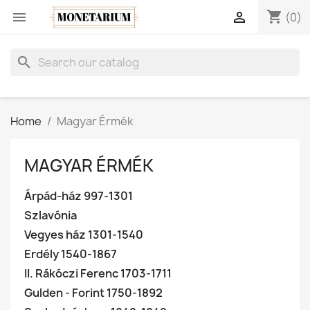
shopping_cart


(0)
search
Home
Magyar Érmék
MAGYAR ÉRMÉK
Árpád-ház 997-1301
Szlavónia
Vegyes ház 1301-1540
Erdély 1540-1867
II. Rákóczi Ferenc 1703-1711
Gulden - Forint 1750-1892