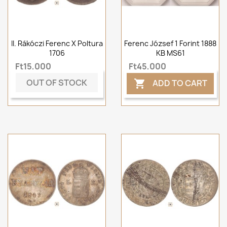
II. Rákóczi Ferenc X Poltura
Ferenc József 1 Forint 1888
1706
KB MS61
Ft15,000
Ft45,000
OUT OF STOCK
ADD TO CART
