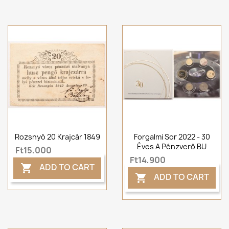
Rozsnyó 20 Krajcár 1849
Forgalmi Sor 2022 - 30
Éves A Pénzverő BU
Ft15,000
Ft14,900
ADD TO CART

ADD TO CART
