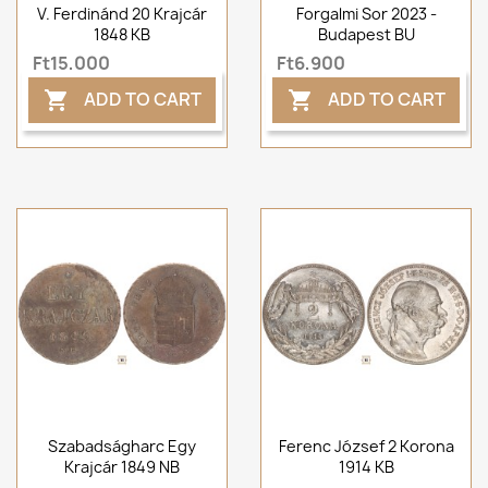
V. Ferdinánd 20 Krajcár
Forgalmi Sor 2023 -
1848 KB
Budapest BU
Ft15,000
Ft6,900
ADD TO CART
ADD TO CART


Szabadságharc Egy
Ferenc József 2 Korona
Krajcár 1849 NB
1914 KB