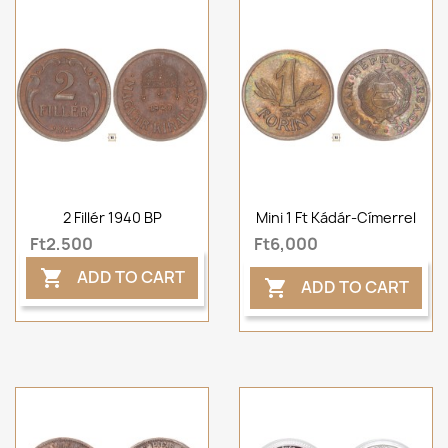
2 Fillér 1940 BP
Mini 1 Ft Kádár-Címerrel
Ft2,500
Ft6,000
ADD TO CART

ADD TO CART
