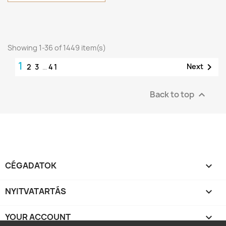
Showing 1-36 of 1449 item(s)
1

Next
2
3
…
41
Back to top

CÉGADATOK

NYITVATARTÁS

YOUR ACCOUNT
