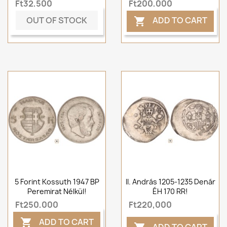
Ft32,500
Ft200,000
OUT OF STOCK
ADD TO CART

5 Forint Kossuth 1947 BP
II. András 1205-1235 Denár
Peremirat Nélkül!
ÉH 170 RR!
Ft250,000
Ft220,000
ADD TO CART

ADD TO CART