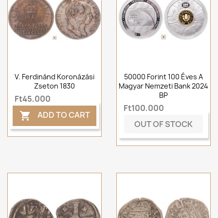
V. Ferdinánd Koronázási
50000 Forint 100 Éves A
Zseton 1830
Magyar Nemzeti Bank 2024
BP
Ft45,000
Ft100,000
ADD TO CART

OUT OF STOCK