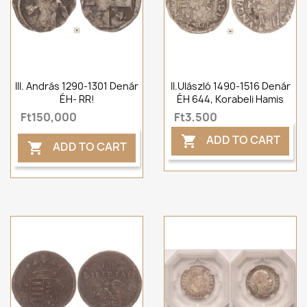
III. András 1290-1301 Denár
II.Ulászló 1490-1516 Denár
ÉH- RR!
ÉH 644, Korabeli Hamis
Ft150,000
Ft3,500
ADD TO CART

ADD TO CART
