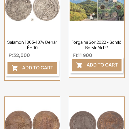
Salamon 1063-1074 Denár
Forgalmi Sor 2022 - Somlói
ÉH 10
Borvidék PP
Ft32,000
Ft11,900
ADD TO CART

ADD TO CART
