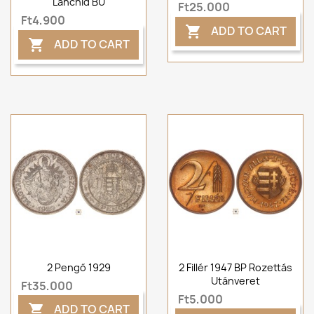
Lánchíd BU
Ft25,000
Ft4,900
ADD TO CART

ADD TO CART

2 Pengő 1929
2 Fillér 1947 BP Rozettás
Utánveret
Ft35,000
Ft5,000
ADD TO CART
