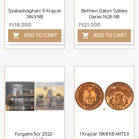
Szabadságharc 6 Krajcár
Bethlen Gábor Széles
1849 NB
Garas 1626 NB
Ft18,000
Ft21,000
ADD TO CART
ADD TO CART


Forgalmi Sor 2022 -
1 Krajcár 1868 KB ARTEX