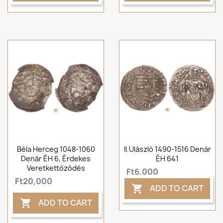
Béla Herceg 1048-1060
II.Ulászló 1490-1516 Denár
Denár ÉH 6, Érdekes
ÉH 641
Veretkettőződés
Ft6,000
Ft20,000
ADD TO CART

ADD TO CART
