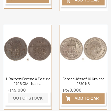

II. Rákóczi Ferenc X Poltura
Ferenc József 10 Krajcár
1706 CM - Kassa
1870 KB
Ft45,000
Ft40,000
OUT OF STOCK
ADD TO CART
