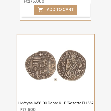
Ft275,000
ADD TO CART

I. Mátyás 1458-90 Denár K - P/rozetta ÉH 567
Ft7,500