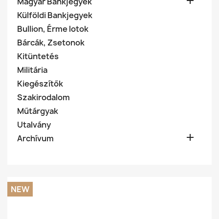

Magyar Bankjegyek
Külföldi Bankjegyek
Bullion, Érme lotok
Bárcák, Zsetonok
Kitüntetés
Militária
Kiegészítők
Szakirodalom
Műtárgyak
Utalvány

Archívum
NEW