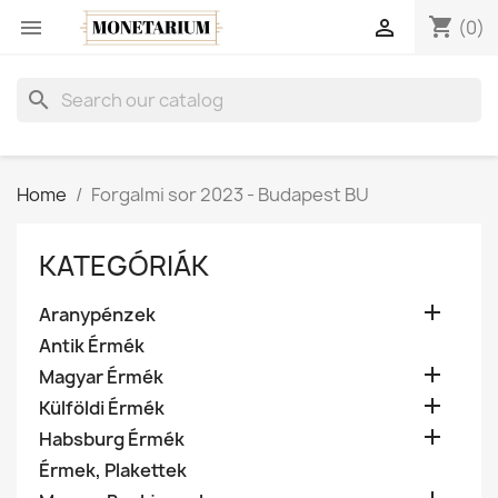
shopping_cart


(0)
search
Home
Forgalmi sor 2023 - Budapest BU
KATEGÓRIÁK

Aranypénzek
Antik Érmék

Magyar Érmék

Külföldi Érmék

Habsburg Érmék
Érmek, Plakettek