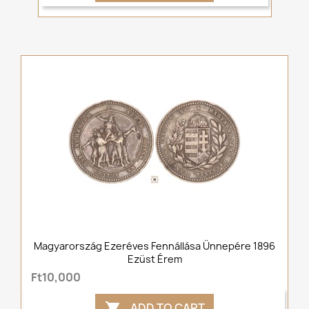
Magyarország Ezeréves Fennállása Ünnepére 1896
Ezüst Érem
Ft10,000
ADD TO CART
