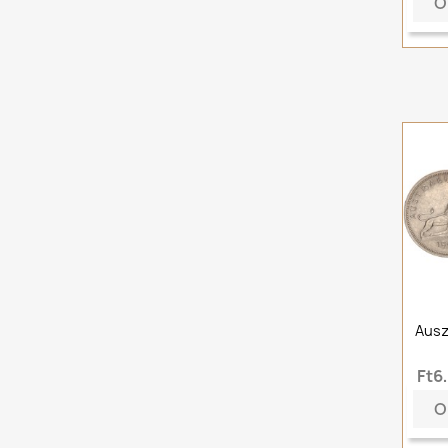
O
Auszt
Ft6
O