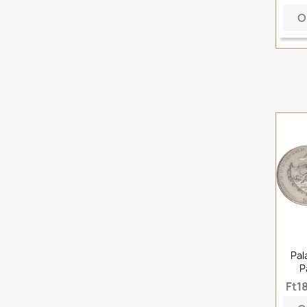
O
Pal
P
Ft1