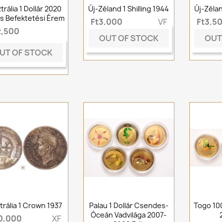
trália 1 Dollár 2020
Új-Zéland 1 Shilling 1944
Új-Zélan
s Befektetési Érem
Ft3,000
VF
Ft3,5
2,500
OUT OF STOCK
OUT
UT OF STOCK
trália 1 Crown 1937
Palau 1 Dollár Csendes-
Togo 10
Óceán Vadvilága 2007-
0,000
XF