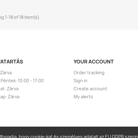
g 1-18 of 18 item(s)
VATARTÁS
YOUR ACCOUNT
 Zárva
Order tracking
 Péntek: 10:00 - 17:00
Sign in
t: Zárva
Create account
ap: Zárva
My alerts
fogadja, hogy cookie-kat és személyes adatait az EU GDPR szerin