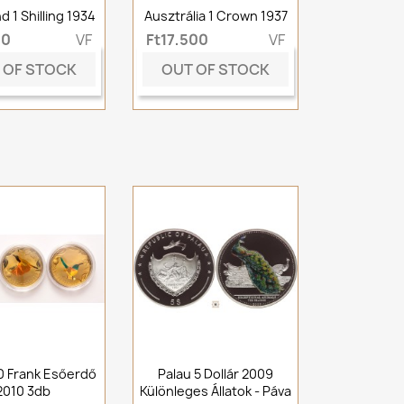
d 1 Shilling 1934
Ausztrália 1 Crown 1937
00
VF
Ft17,500
VF
 OF STOCK
OUT OF STOCK
0 Frank Esőerdő
Palau 5 Dollár 2009
2010 3db
Különleges Állatok - Páva