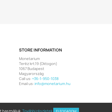
STORE INFORMATION
Monetarium
Teréz krt.19 (Oktogon)
1067 Budapest
Magyarország
Call us:
+36-1-950-1038
Email us:
info@monetarium.hu
t használjuk.
További részletek
ELFOGADOM