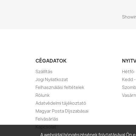
Showin
CÉGADATOK
NYIT
Szállítás
Hétfő:
Jogi Nyilatkozat
Kedd -
Felhasználási feltételek
Szomba
Rólunk
Vasárn
Adatvédelmi tájékoztató
Magyar Posta Díjszabásai
Felvásárlás
Kapcsolat
A weboldal böngészésének folytatásával Ön el