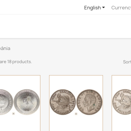

English
Currenc
eánia
are 18 products.
Sort