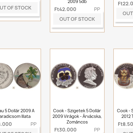
2009 5db
Ft22,
UT OF STOCK
Ft42,000
PP
OUT
OUT OF STOCK
au 5 Dollár 2009 A
Cook - Szigetek 5 Dollár
Cook - S
aradicsom Illata
2009 Virágok - Árvácska,
2012
Zománcos
8,000
PP
Ft8,5
Ft30,000
PP