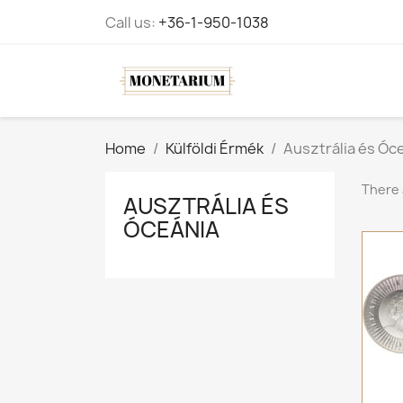
Call us:
+36-1-950-1038
Home
Külföldi Érmék
Ausztrália és Óc
There 
AUSZTRÁLIA ÉS
ÓCEÁNIA