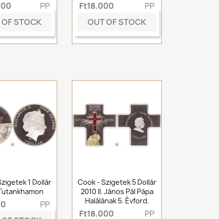
000
PP
Ft18,000
PP
 OF STOCK
OUT OF STOCK
zigetek 1 Dollár
Cook - Szigetek 5 Dollár
 Tutankhamon
2010 II. János Pál Pápa
Halálának 5. Évford.
00
PP
Ft18,000
PP