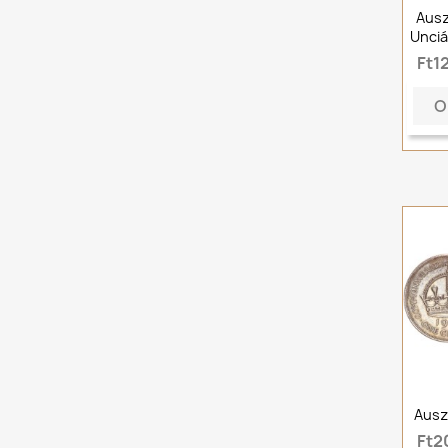
Ausz
Unciá
Ft1
O
Ausz
Ft2