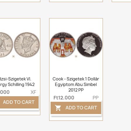
dzsi-Szigetek VI.
Cook - Szigetek 1 Dollár
rgy Schilling 1942
Egyiptom Abu Simbel
2012 PP
,000
XF
Ft12,000
PP
ADD TO CART
ADD TO CART
