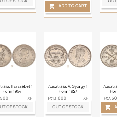
UT OF STOCK
OUT
ADD TO CART

rália, II.Erzsébet 1
Ausztrália, V. György 1
Ausztrál
Florin 1954
Florin 1927
Flor
,500
XF
Ft13,000
XF
Ft7,5
UT OF STOCK
OUT OF STOCK
A
