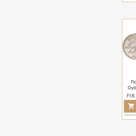
Fi
Gyö
Ft8
