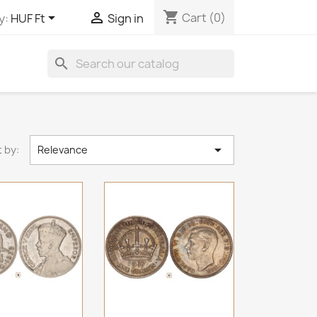
shopping_cart


Cart
(0)
y:
HUF Ft
Sign in
search

 by:
Relevance