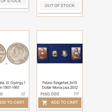
 OF STOCK
OUT OF STOCK
ia, VI. György 1
Fidzsi-Szigetek 2x10
in 1901-1951
Dollár Mona Lisa 2012
00
XF
Ft60,000
PP
DD TO CART
ADD TO CART
