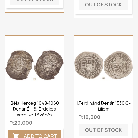
OUT OF STOCK
Béla Herceg 1048-1060
I.Ferdinánd Denár 1530 C-
Denár ÉH 6, Érdekes
Liliom
Veretkettőződés
Ft10,000
Ft20,000
OUT OF STOCK
ADD TO CART
