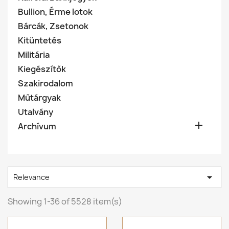
Bullion, Érme lotok
Bárcák, Zsetonok
Kitüntetés
Militária
Kiegészítők
Szakirodalom
Műtárgyak
Utalvány

Archívum

Relevance
Showing 1-36 of 5528 item(s)