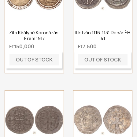
Zita Királyné Koronázási
II.István 1116-1131 Denár ÉH
Érem 1917
41
Ft150,000
Ft7,500
OUT OF STOCK
OUT OF STOCK