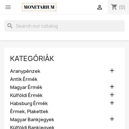
shopping_cart


(0)
search
KATEGÓRIÁK

Aranypénzek
Antik Érmék

Magyar Érmék

Külföldi Érmék

Habsburg Érmék
Érmek, Plakettek

Magyar Bankjegyek
Külföldi Bankjegyek