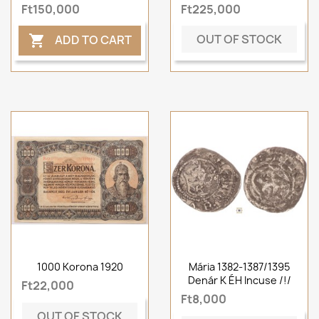
Ft150,000
Ft225,000
OUT OF STOCK
ADD TO CART

1000 Korona 1920
Mária 1382-1387/1395
Denár K ÉH Incuse /!/
Ft22,000
Ft8,000
OUT OF STOCK