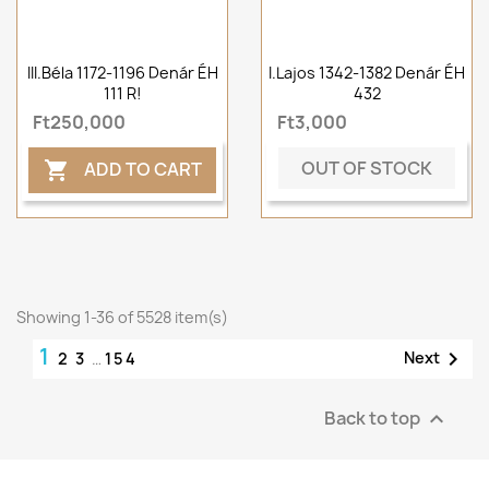
III.Béla 1172-1196 Denár ÉH
I.Lajos 1342-1382 Denár ÉH
111 R!
432
Ft250,000
Ft3,000
OUT OF STOCK
ADD TO CART

Showing 1-36 of 5528 item(s)
1

Next
2
3
…
154
Back to top
