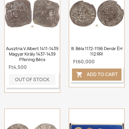
Ausztria V.Albert 1411-1439
III. Béla 1172-1196 Denár ÉH
Magyar Király 1437-1439
112 RR!
Pfennig Bécs
Ft60,000
Ft4,500
ADD TO CART

OUT OF STOCK