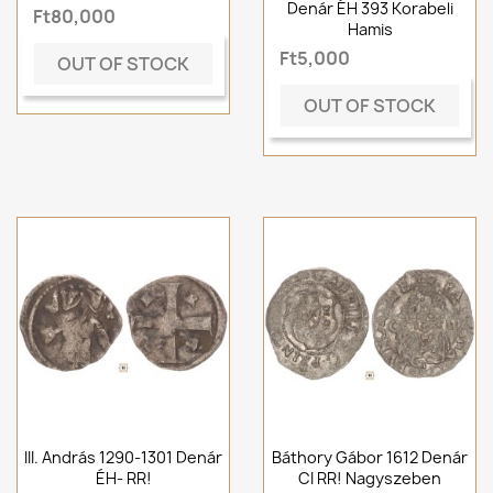
Denár ÉH 393 Korabeli
Ft80,000
Hamis
Ft5,000
OUT OF STOCK
OUT OF STOCK
III. András 1290-1301 Denár
Báthory Gábor 1612 Denár
ÉH- RR!
CI RR! Nagyszeben