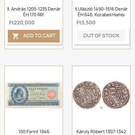
II. András 1205-1235 Denár
II.Ulászló 1490-1516 Denár
ÉH 170 RR!
ÉH 646, Korabeli Hamis
Ft220,000
Ft3,500
OUT OF STOCK
ADD TO CART

100 Forint 1946
Károly Róbert 1307-1342