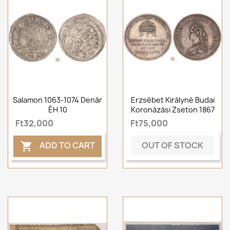
Salamon 1063-1074 Denár
Erzsébet Királyné Budai
ÉH 10
Koronázási Zseton 1867
Ft32,000
Ft75,000
OUT OF STOCK
ADD TO CART
