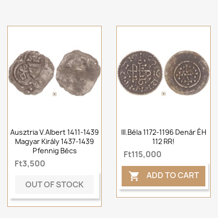
Ausztria V.Albert 1411-1439
III.Béla 1172-1196 Denár ÉH
Magyar Király 1437-1439
112 RR!
Pfennig Bécs
Ft115,000
Ft3,500
ADD TO CART

OUT OF STOCK