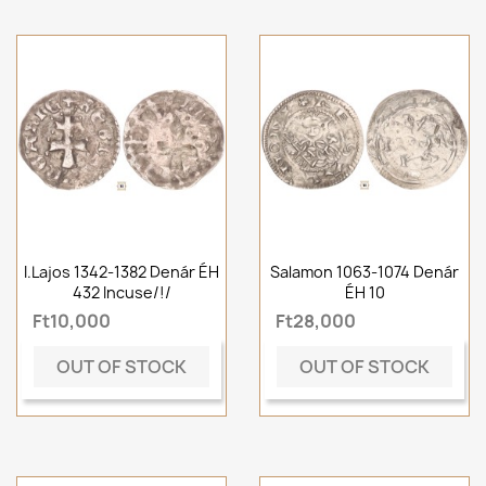
I.Lajos 1342-1382 Denár ÉH
Salamon 1063-1074 Denár
432 Incuse/!/
ÉH 10
Ft10,000
Ft28,000
OUT OF STOCK
OUT OF STOCK