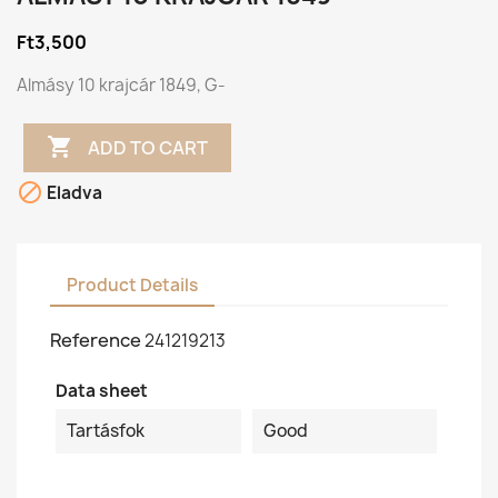
Ft3,500
Almásy 10 krajcár 1849, G-

ADD TO CART

Eladva
Product Details
Reference
241219213
Data sheet
Tartásfok
Good