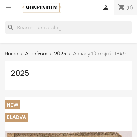
shopping_cart


(0)
search
Home
Archívum
2025
Almásy 10 krajcár 1849
2025
NEW
ELADVA