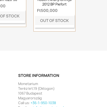
2012 BP Piefort
000
Ft500,000
 OF STOCK
OUT OF STOCK
STORE INFORMATION
Monetarium
Teréz krt.19 (Oktogon)
1067 Budapest
Magyarország
Call us:
+36-1-950-1038