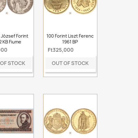
 József Forint
100 Forint Liszt Ferenc
2 KB Fiume
1961 BP
000
Ft325,000
 OF STOCK
OUT OF STOCK