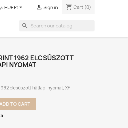
shopping_cart


Cart
(0)
y:
HUF Ft
Sign in
search
RINT 1962 ELCSÚSZOTT
API NYOMAT
 1962 elcsúszott hátlapi nyomat, XF-
ADD TO CART
va