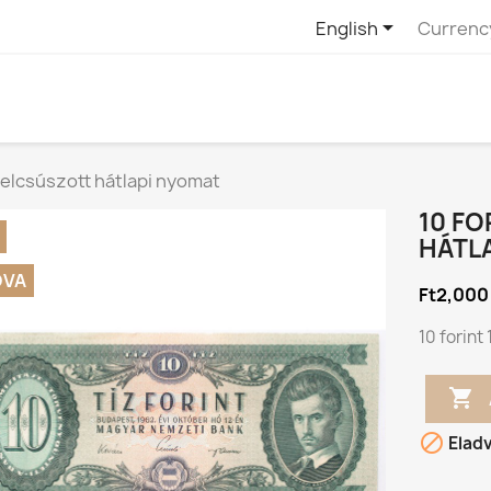

English
Currenc
2 elcsúszott hátlapi nyomat
10 FO
HÁTL
DVA
Ft2,000
10 forint


Elad