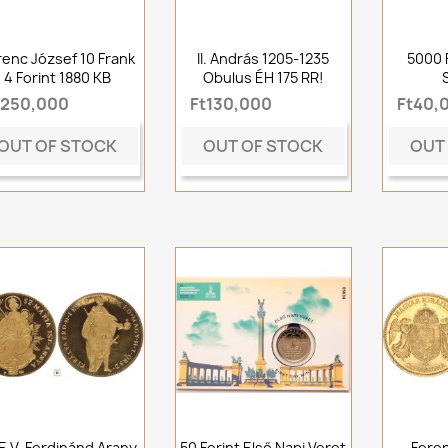
renc József 10 Frank
II. András 1205-1235
5000 
4 Forint 1880 KB
Obulus ÉH 175 RR!
t250,000
Ft130,000
Ft40,
OUT OF STOCK
OUT OF STOCK
OUT
 V. Ferdinánd Arany
50 Forint Első Napi Veret
Feren