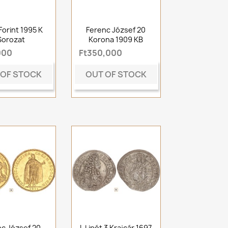
Forint 1995 K
Ferenc József 20
Sorozat
Korona 1909 KB
000
Ft350,000
 OF STOCK
OUT OF STOCK
c József 20
I. Lipót 3 Krajcár 1697