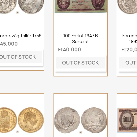
orország Tallér 1756
100 Forint 1947 B
Ferenc
Sorozat
189
t45,000
Ft40,000
Ft20,
OUT OF STOCK
OUT OF STOCK
OUT