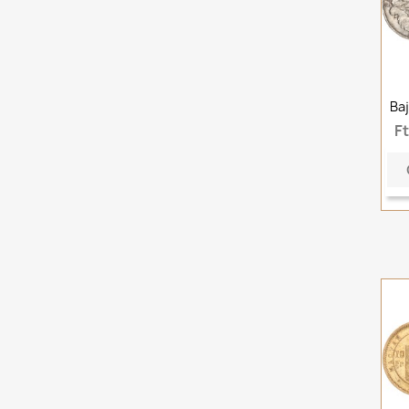
Baj
F