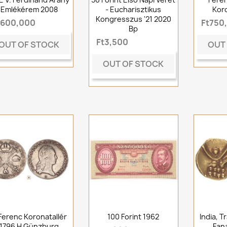
Emlékérem 2008
- Eucharisztikus
Koro
Kongresszus '21 2020
t600,000
Ft750
Bp
Ft3,500
OUT OF STOCK
OUT
OUT OF STOCK
. Ferenc Koronatallér
100 Forint 1962
India, 
1796 H Günzburg
Fan