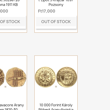
na 1911 KB
Pozsony
,000
Ft17,000
 OF STOCK
OUT OF STOCK
Travacore Arany
10 000 Forint Károly
am 1820-30
Róbert Aranyforintja