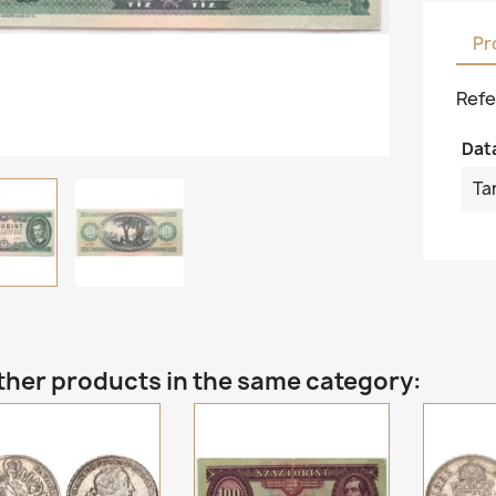
Pr
Refe
Dat
Ta
ther products in the same category: