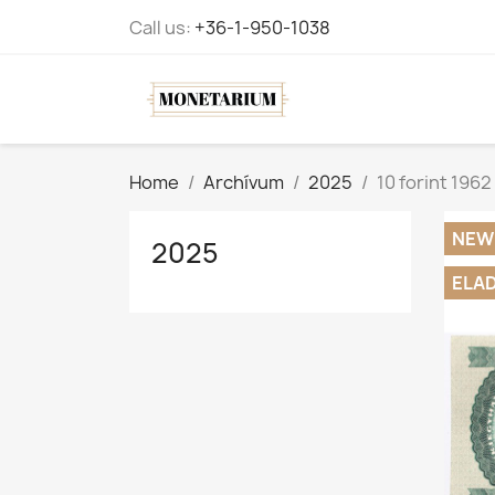
Call us:
+36-1-950-1038
Home
Archívum
2025
10 forint 196
NEW
2025
ELA