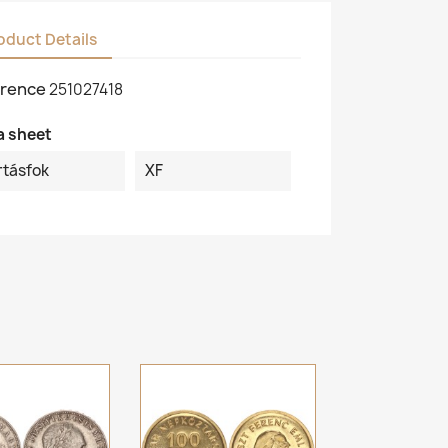
oduct Details
rence
251027418
a sheet
rtásfok
XF