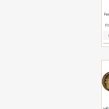
Fe
F
MÉE