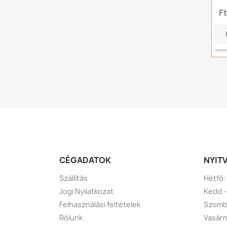
F
CÉGADATOK
NYIT
Szállítás
Hétfő:
Jogi Nyilatkozat
Kedd -
Felhasználási feltételek
Szomba
Rólunk
Vasárn