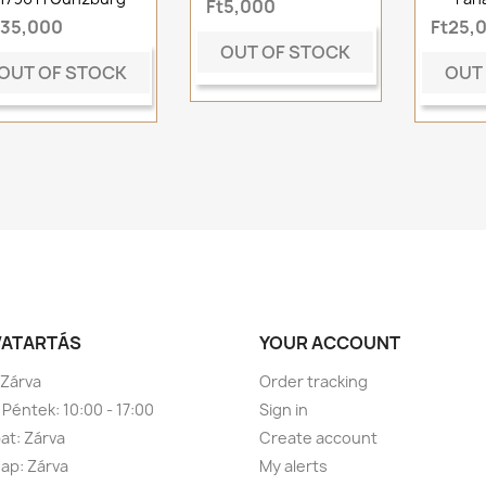
Ft5,000
t35,000
Ft25,
OUT OF STOCK
OUT OF STOCK
OUT
VATARTÁS
YOUR ACCOUNT
 Zárva
Order tracking
 Péntek: 10:00 - 17:00
Sign in
t: Zárva
Create account
ap: Zárva
My alerts