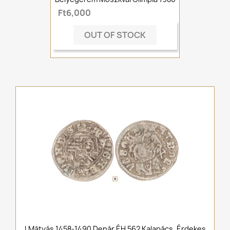
Ft6,000
OUT OF STOCK
I.Mátyás 1458-1490 Denár ÉH 562 Kalapács ,Érdekes