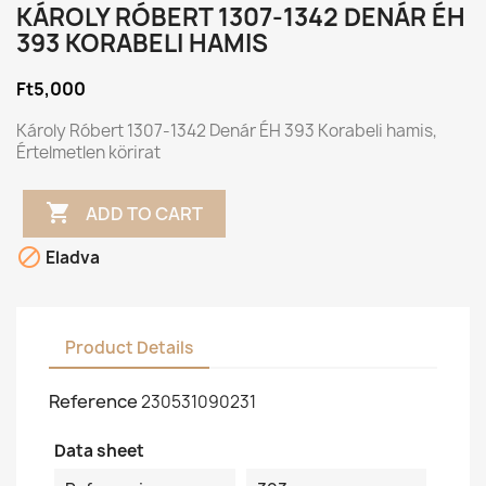
KÁROLY RÓBERT 1307-1342 DENÁR ÉH
393 KORABELI HAMIS
Ft5,000
Károly Róbert 1307-1342 Denár ÉH 393 Korabeli hamis,
Értelmetlen körirat

ADD TO CART

Eladva
Product Details
Reference
230531090231
Data sheet