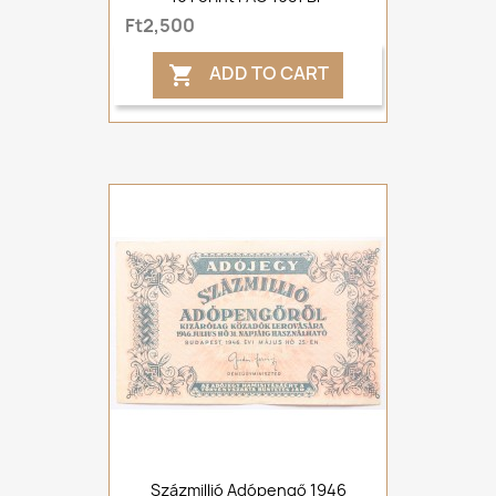
Ft2,500
ADD TO CART

Százmillió Adópengő 1946