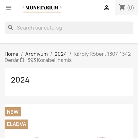
shopping_cart


(0)
search
Home
Archívum
2024
Károly Róbert 1307-1342
Denár ÉH 393 Korabeli hamis
2024
NEW
ELADVA