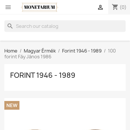
shopping_cart


(0)
search
Home
Magyar Érmék
Forint 1946 - 1989
100
forint Fáy János 1986
FORINT 1946 - 1989
NEW