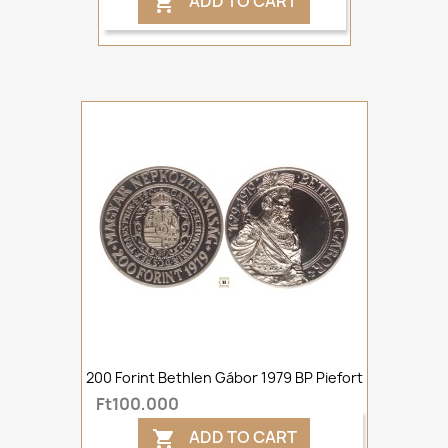
ADD TO CART

200 Forint Bethlen Gábor 1979 BP Piefort
Ft100,000
ADD TO CART
