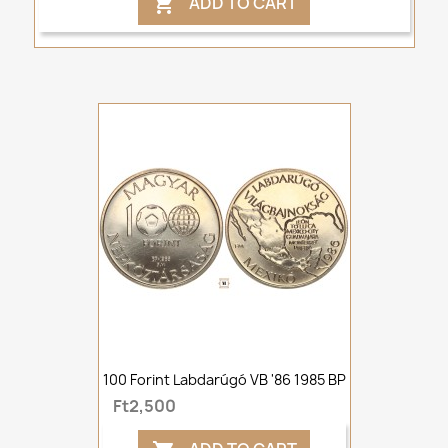
ADD TO CART

100 Forint Labdarúgó VB '86 1985 BP
Ft2,500