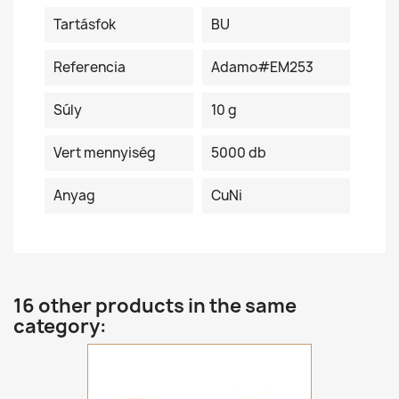
Tartásfok
BU
Referencia
Adamo#EM253
Súly
10 g
Vert mennyiség
5000 db
Anyag
CuNi
16 other products in the same
category: