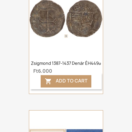
Zsigmond 1387-1437 Denár ÉH449υ
Ft6,000
ADD TO CART
