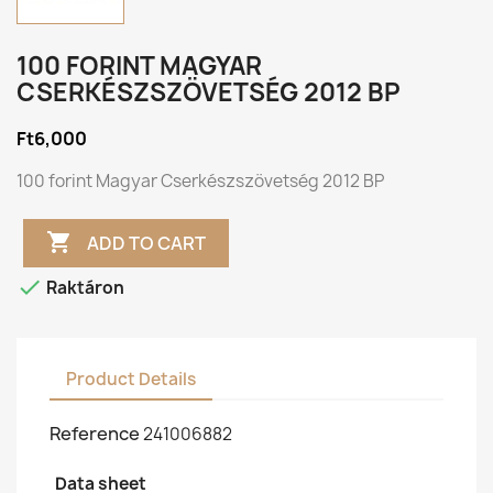
100 FORINT MAGYAR
CSERKÉSZSZÖVETSÉG 2012 BP
Ft6,000
100 forint Magyar Cserkészszövetség 2012 BP

ADD TO CART

Raktáron
Product Details
Reference
241006882
Data sheet