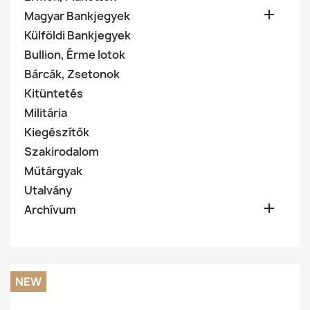

Magyar Bankjegyek
Külföldi Bankjegyek
Bullion, Érme lotok
Bárcák, Zsetonok
Kitüntetés
Militária
Kiegészítők
Szakirodalom
Műtárgyak
Utalvány

Archívum
NEW