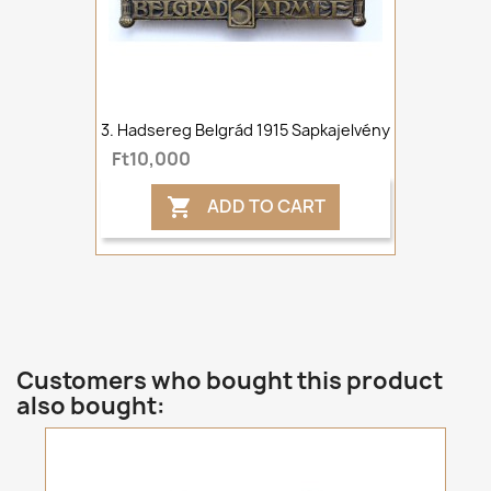
3. Hadsereg Belgrád 1915 Sapkajelvény
Ft10,000
ADD TO CART

Customers who bought this product
also bought: