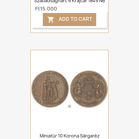
Szabadságharc 6 Krajcár 1849 NB
Ft15,000
ADD TO CART

Miniatűr 10 Korona Sárgaréz