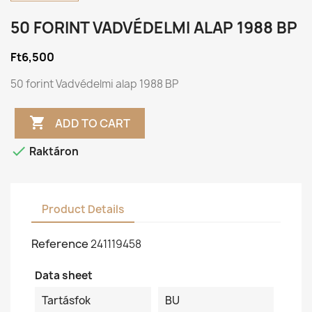
50 FORINT VADVÉDELMI ALAP 1988 BP
Ft6,500
50 forint Vadvédelmi alap 1988 BP

ADD TO CART

Raktáron
Product Details
Reference
241119458
Data sheet
Tartásfok
BU