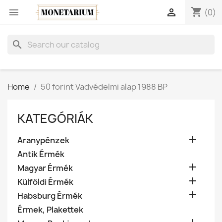
shopping_cart


(0)
search
Home
50 forint Vadvédelmi alap 1988 BP
KATEGÓRIÁK

Aranypénzek
Antik Érmék

Magyar Érmék

Külföldi Érmék

Habsburg Érmék
Érmek, Plakettek