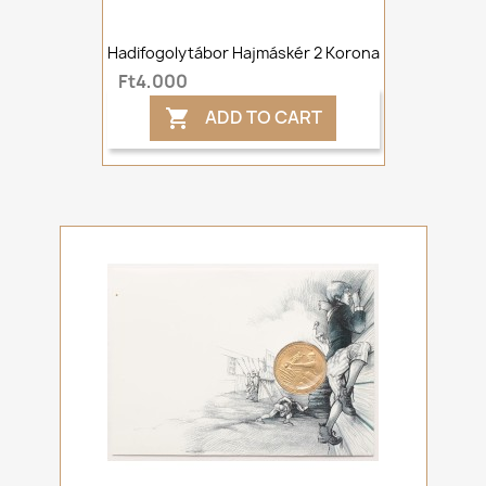
Hadifogolytábor Hajmáskér 2 Korona
Ft4,000
ADD TO CART
