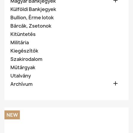

Magyar Bankjegyek
Külföldi Bankjegyek
Bullion, Érme lotok
Bárcák, Zsetonok
Kitüntetés
Militária
Kiegészítők
Szakirodalom
Műtárgyak
Utalvány

Archívum
NEW