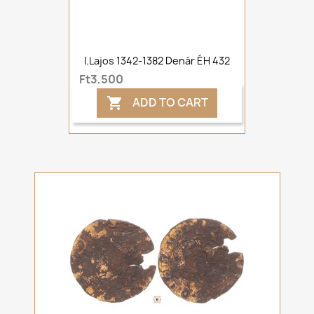
I.Lajos 1342-1382 Denár ÉH 432
Ft3,500
ADD TO CART
