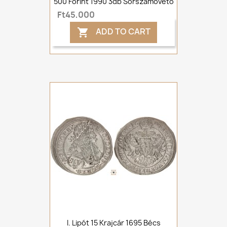
500 Forint 1990 3db Sorszámövető
Ft45,000
ADD TO CART

I. Lipót 15 Krajcár 1695 Bécs