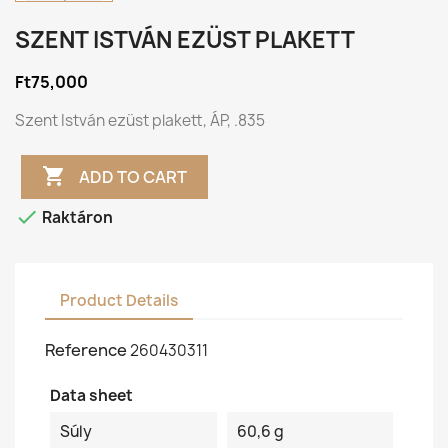
SZENT ISTVÁN EZÜST PLAKETT
Ft75,000
Szent István ezüst plakett, ÁP, .835

ADD TO CART

Raktáron
Product Details
Reference
260430311
Data sheet
Súly
60,6 g