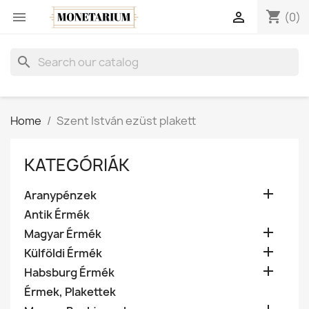
shopping_cart


(0)
search
Home
Szent István ezüst plakett
KATEGÓRIÁK

Aranypénzek
Antik Érmék

Magyar Érmék

Külföldi Érmék

Habsburg Érmék
Érmek, Plakettek