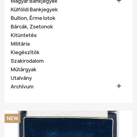

Magyar Bankjegyek
Külföldi Bankjegyek
Bullion, Érme lotok
Bárcák, Zsetonok
Kitüntetés
Militária
Kiegészítők
Szakirodalom
Műtárgyak
Utalvány

Archívum
NEW