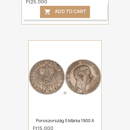
Ft25,000
ADD TO CART

Poroszország 5 Márka 1900 A
Ft15,000