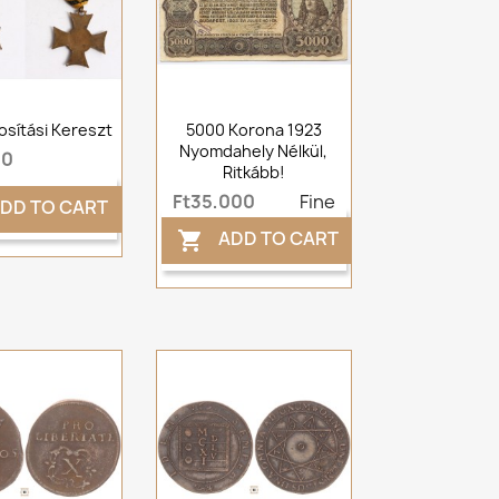
osítási Kereszt
5000 Korona 1923
Nyomdahely Nélkül,
00
Ritkább!
Ft35,000
Fine
DD TO CART
ADD TO CART
