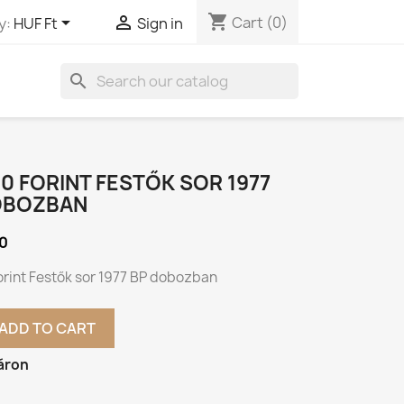
shopping_cart


Cart
(0)
y:
HUF Ft
Sign in
search
00 FORINT FESTŐK SOR 1977
OBOZBAN
0
orint Festők sor 1977 BP dobozban
ADD TO CART
áron