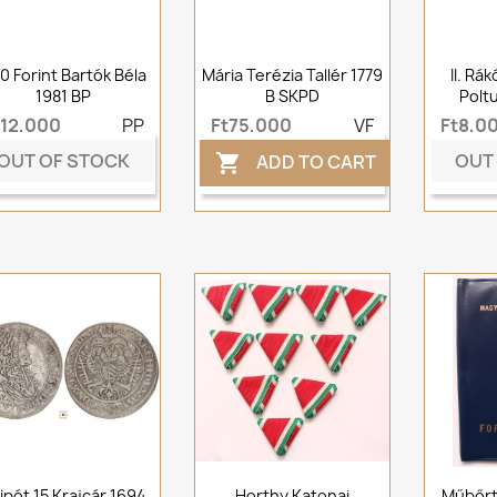
0 Forint Bartók Béla
Mária Terézia Tallér 1779
II. Rá
1981 BP
B SKPD
Poltu
t12,000
PP
Ft75,000
VF
Ft8,0
OUT OF STOCK
OUT
ADD TO CART

 Lipót 15 Krajcár 1694
Horthy Katonai
Műbőrt