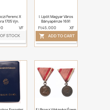
kóczi Ferenc X
I. Lipót Magyar Város
ra 1705 Vjn.
Bányapénze 1691
00
VF
Ft45,000
XF
 OF STOCK
ADD TO CART

okos Forgalmi
FJ Bronz Vitézségi Érem