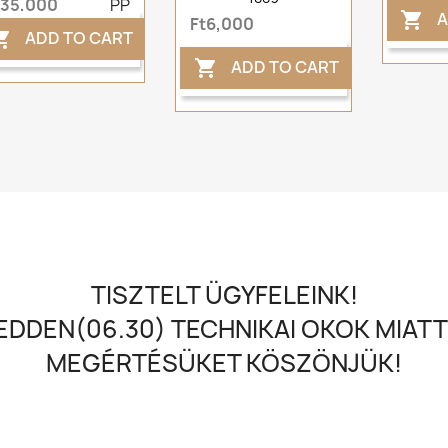
t35,000
PP
A

Ft6,000
ADD TO CART

ADD TO CART

TISZTELT ÜGYFELEINK!
DDEN(06.30) TECHNIKAI OKOK MIATT
MEGÉRTÉSÜKET KÖSZÖNJÜK!