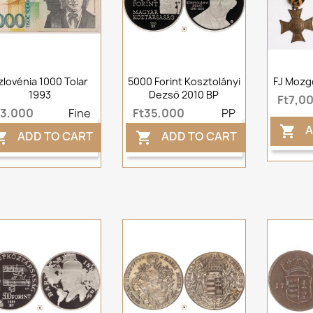
zlovénia 1000 Tolar
5000 Forint Kosztolányi
FJ Mozg
1993
Dezső 2010 BP
Ft7,0
t3,000
Fine
Ft35,000
PP
A

ADD TO CART
ADD TO CART

