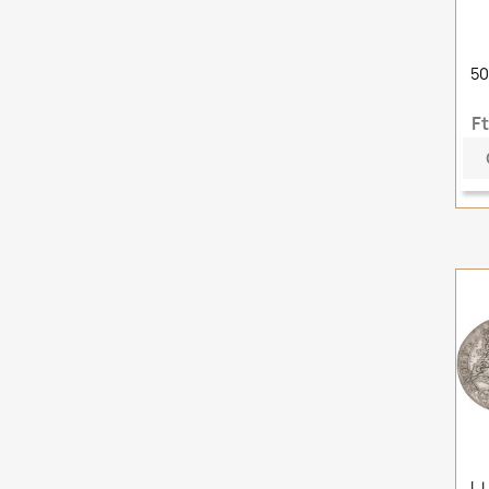
50
F
I.