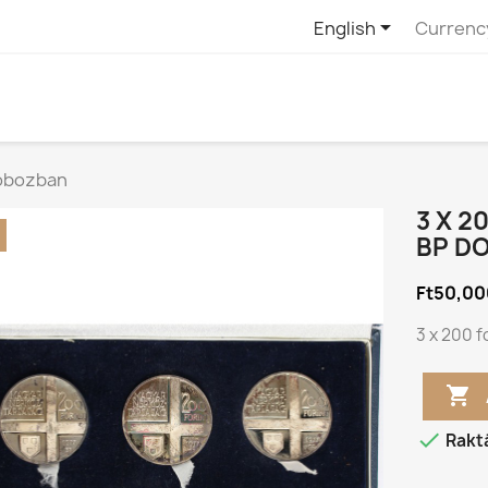

English
Currenc
dobozban
3 X 2
BP D
Ft50,00
3 x 200 f


Rakt