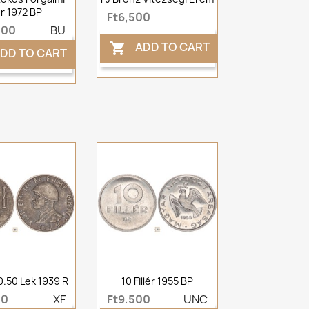
r 1972 BP
Ft6,500
000
BU
ADD TO CART

DD TO CART
0.50 Lek 1939 R
10 Fillér 1955 BP
00
XF
Ft9,500
UNC