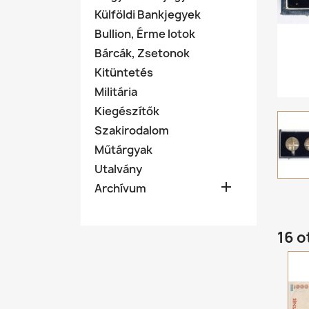
Külföldi Bankjegyek
Bullion, Érme lotok
Bárcák, Zsetonok
Kitüntetés
Militária
Kiegészítők
Szakirodalom
Műtárgyak
Utalvány

Archívum
16 o