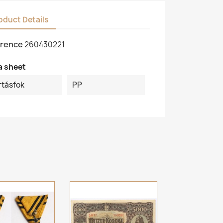
oduct Details
rence
260430221
a sheet
rtásfok
PP