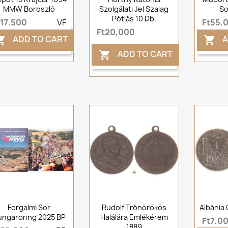
MMW Boroszló
Szolgálati Jel Szalag
So
Pótlás 10 Db.
t17,500
VF
Ft55,
Ft20,000
ADD TO CART
A


ADD TO CART

Forgalmi Sor
Rudolf Trónörökös
Albánia 
ungaroring 2025 BP
Halálára Emlékérem
Ft7,0
1889