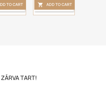
DD TO CART
ADD TO CART

 ZÁRVA TART!