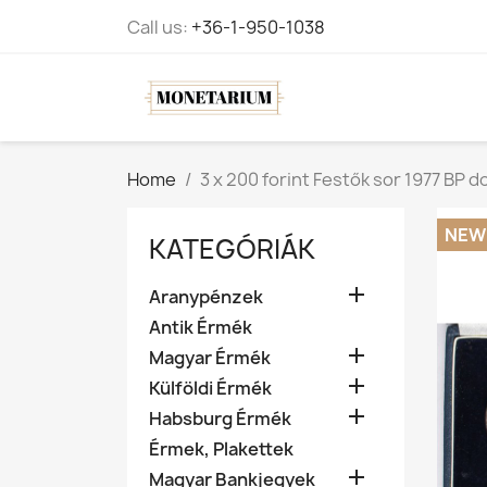
Call us:
+36-1-950-1038
Home
3 x 200 forint Festők sor 1977 BP 
NEW
KATEGÓRIÁK

Aranypénzek
Antik Érmék

Magyar Érmék

Külföldi Érmék

Habsburg Érmék
Érmek, Plakettek

Magyar Bankjegyek