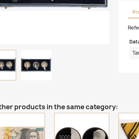
Pr
Refe
Dat
Ta
ther products in the same category: