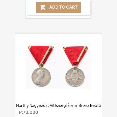
ADD TO CART

Horthy Nagyezüst Vitézségi Érem, Bronz Beütő
Ft70,000