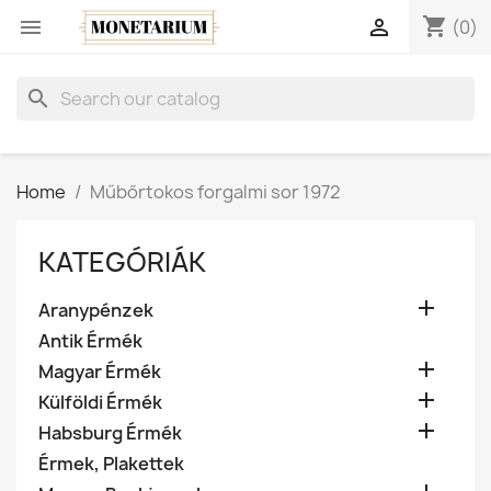
shopping_cart


(0)
search
Home
Műbőrtokos forgalmi sor 1972
KATEGÓRIÁK

Aranypénzek
Antik Érmék

Magyar Érmék

Külföldi Érmék

Habsburg Érmék
Érmek, Plakettek