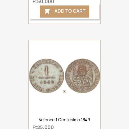
Ft50,000
ADD TO CART

Velence 1 Centesimo 1849
Ft25,000