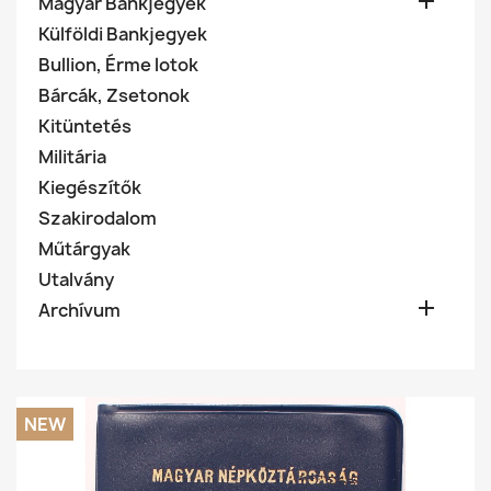

Magyar Bankjegyek
Külföldi Bankjegyek
Bullion, Érme lotok
Bárcák, Zsetonok
Kitüntetés
Militária
Kiegészítők
Szakirodalom
Műtárgyak
Utalvány

Archívum
NEW