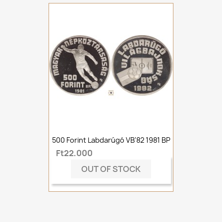
500 Forint Labdarúgó VB'82 1981 BP
Ft22,000
OUT OF STOCK