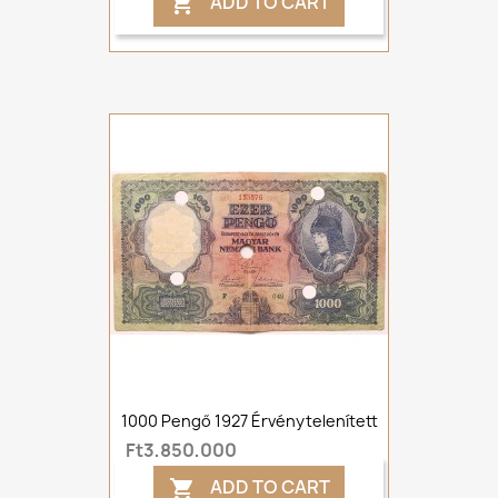
ADD TO CART

1000 Pengő 1927 Érvénytelenített
Ft3,850,000
ADD TO CART
