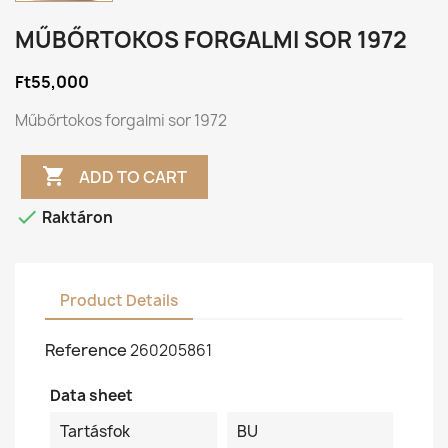
MŰBŐRTOKOS FORGALMI SOR 1972
Ft55,000
Műbőrtokos forgalmi sor 1972

ADD TO CART

Raktáron
Product Details
Reference
260205861
Data sheet
Tartásfok
BU