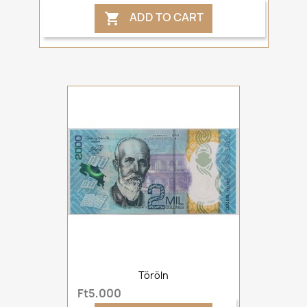
ADD TO CART

Töröln
Ft5,000