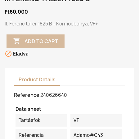
Ft60,000
II. Ferenc tallér 1825 B - Körmöcbánya, VF+

ADD TO CART

Eladva
Product Details
Reference
240626640
Data sheet
Tartásfok
VF
Referencia
Adamo#C43