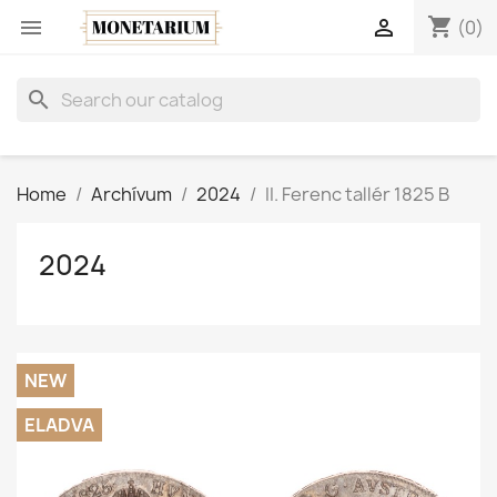
shopping_cart


(0)
search
Home
Archívum
2024
II. Ferenc tallér 1825 B
2024
NEW
ELADVA