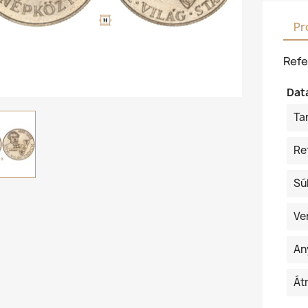
Pr
Refe
Dat
Ta
Re
Sú
Ve
An
Át