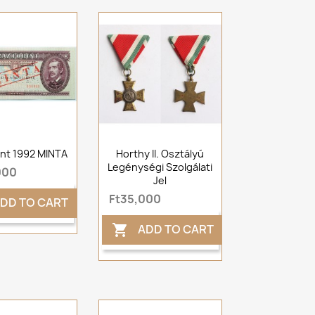
int 1992 MINTA
Horthy II. Osztályú
Legénységi Szolgálati
000
Jel
Ft35,000
DD TO CART
ADD TO CART
