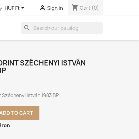
shopping_cart


Cart
(0)
y:
HUF Ft
Sign in
search
ORINT SZÉCHENYI ISTVÁN
BP
t Széchenyi István 1983 BP
ADD TO CART
áron