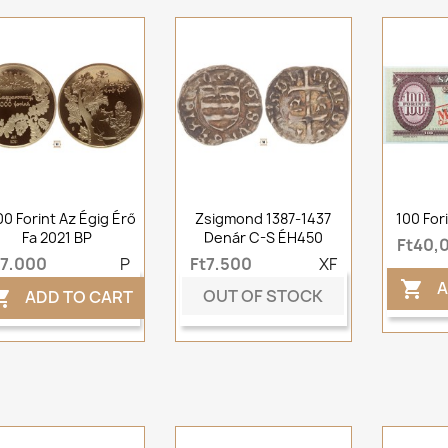
0 Forint Az Égig Érő
Zsigmond 1387-1437
100 For
Fa 2021 BP
Denár C-S ÉH450
Ft40,
t7,000
P
Ft7,500
XF
A

OUT OF STOCK
ADD TO CART
