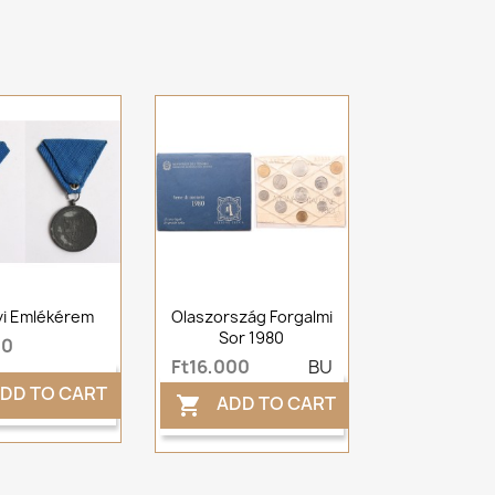
yi Emlékérem
Olaszország Forgalmi
Sor 1980
00
Ft16,000
BU
DD TO CART
ADD TO CART
