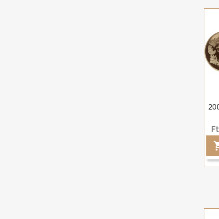
200
F