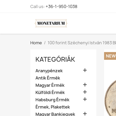
Call us:
+36-1-950-1038
Home
100 forint Széchenyi István 1983 B
NEW
KATEGÓRIÁK

Aranypénzek
Antik Érmék

Magyar Érmék

Külföldi Érmék

Habsburg Érmék
Érmek, Plakettek

Magyar Bankjegyek