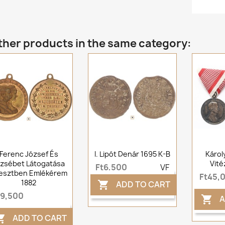
ther products in the same category:
Ferenc József És
I. Lipót Denár 1695 K-B
Károl
rzsébet Látogatása
Vité
Ft6,500
VF
iesztben Emlékérem
Ft45,
1882
ADD TO CART

t9,500
A

ADD TO CART
