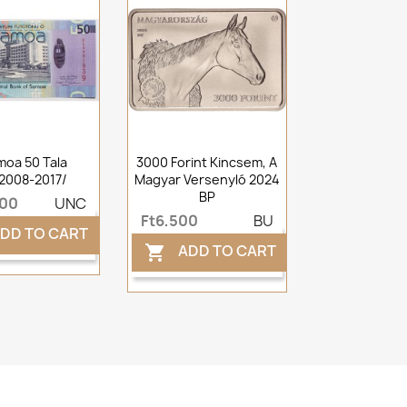
oa 50 Tala
3000 Forint Kincsem, A
2008-2017/
Magyar Versenyló 2024
BP
000
UNC
Ft6,500
BU
DD TO CART
ADD TO CART
