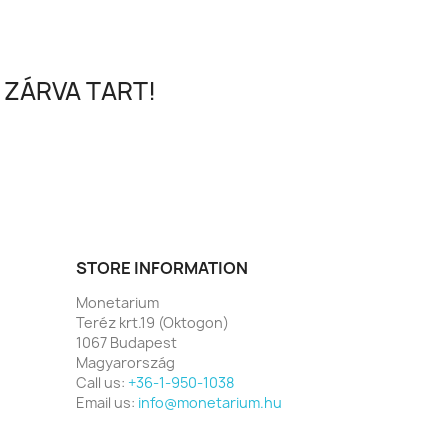
 ZÁRVA TART!
STORE INFORMATION
Monetarium
Teréz krt.19 (Oktogon)
1067 Budapest
Magyarország
Call us:
+36-1-950-1038
Email us:
info@monetarium.hu