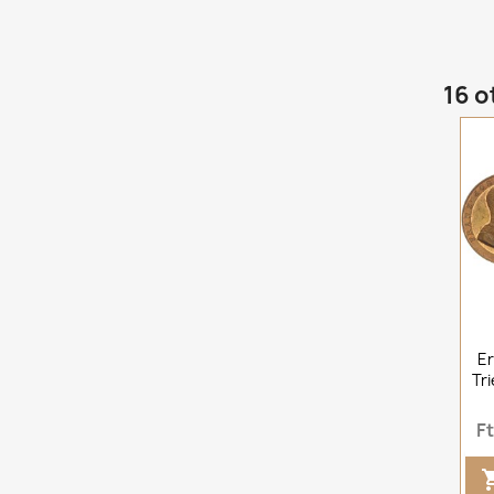
16 o
E
Tr
F