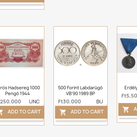
rös Hadsereg 1000
500 Forint Labdarúgó
Erdél
Pengő 1944
VB'90 1989 BP
Ft5,5
t250,000
UNC
Ft30,000
BU
A

ADD TO CART
ADD TO CART

