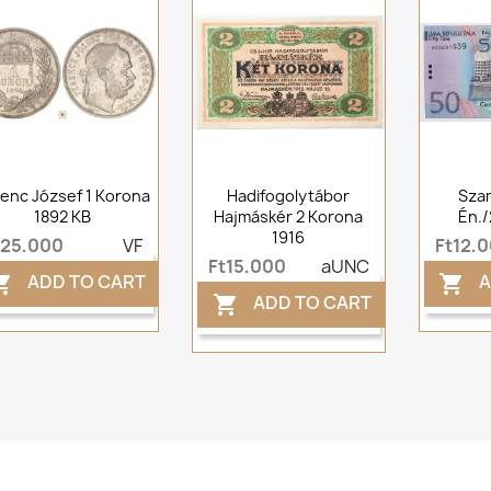
enc József 1 Korona
Hadifogolytábor
Szam
1892 KB
Hajmáskér 2 Korona
Én./
1916
t25,000
VF
Ft12,
Ft15,000
aUNC
ADD TO CART
A


ADD TO CART
