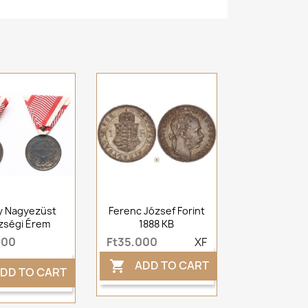
y Nagyezüst
Ferenc József Forint
zségi Érem
1888 KB
000
Ft35,000
XF
ADD TO CART

DD TO CART