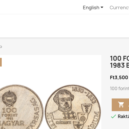

English
Currenc
P
100 F
1983 
Ft3,500
100 forin


Rakt