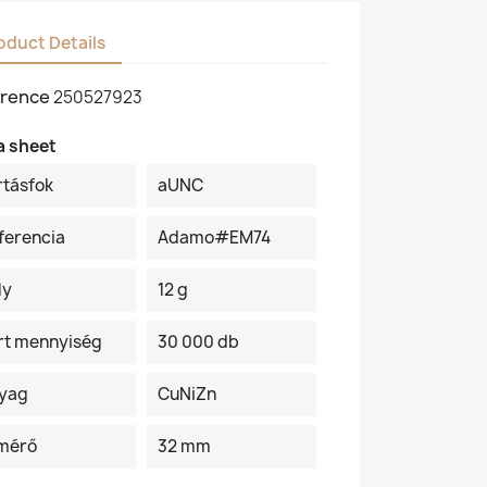
oduct Details
rence
250527923
a sheet
rtásfok
aUNC
ferencia
Adamo#EM74
ly
12 g
rt mennyiség
30 000 db
yag
CuNiZn
mérő
32 mm