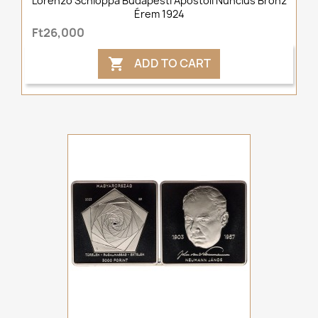
Lorenzo Schioppa Budapesti Apostoli Nuncius Bronz
Érem 1924
Ft26,000
ADD TO CART
