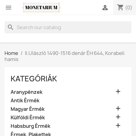
shopping_cart


(0)
search
Home
II.Ulászló 1490-1516 denár ÉH 644, Korabeli
hamis
KATEGÓRIÁK

Aranypénzek
Antik Érmék

Magyar Érmék

Külföldi Érmék

Habsburg Érmék
Érmek, Plakettek