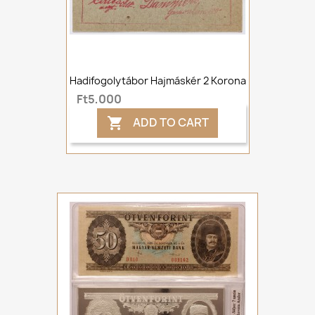
Hadifogolytábor Hajmáskér 2 Korona
Ft5,000
ADD TO CART
