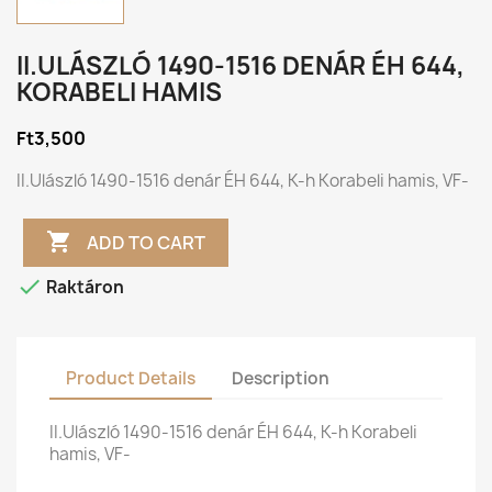
II.ULÁSZLÓ 1490-1516 DENÁR ÉH 644,
KORABELI HAMIS
Ft3,500
II.Ulászló 1490-1516 denár ÉH 644, K-h Korabeli hamis, VF-

ADD TO CART

Raktáron
Product Details
Description
II.Ulászló 1490-1516 denár ÉH 644, K-h Korabeli
hamis, VF-