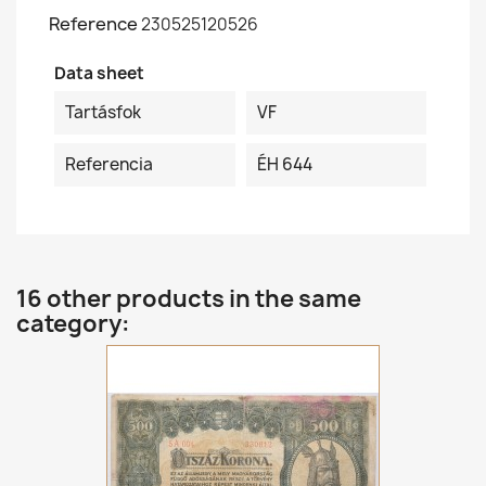
Reference
230525120526
Data sheet
Tartásfok
VF
Referencia
ÉH 644
16 other products in the same
category: