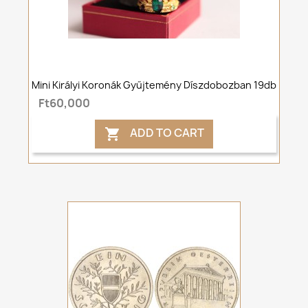
Mini Királyi Koronák Gyűjtemény Díszdobozban 19db
Ft60,000
ADD TO CART
