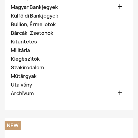

Magyar Bankjegyek
Külföldi Bankjegyek
Bullion, Érme lotok
Bárcák, Zsetonok
Kitüntetés
Militária
Kiegészítők
Szakirodalom
Műtárgyak
Utalvány

Archívum
NEW