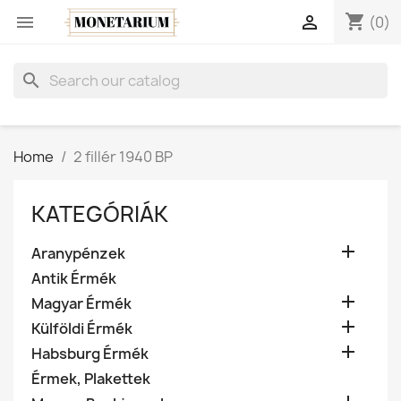
shopping_cart


(0)
search
Home
2 fillér 1940 BP
KATEGÓRIÁK

Aranypénzek
Antik Érmék

Magyar Érmék

Külföldi Érmék

Habsburg Érmék
Érmek, Plakettek