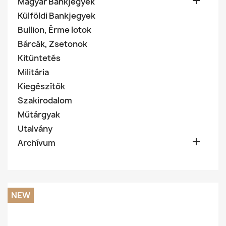

Magyar Bankjegyek
Külföldi Bankjegyek
Bullion, Érme lotok
Bárcák, Zsetonok
Kitüntetés
Militária
Kiegészítők
Szakirodalom
Műtárgyak
Utalvány

Archívum
NEW