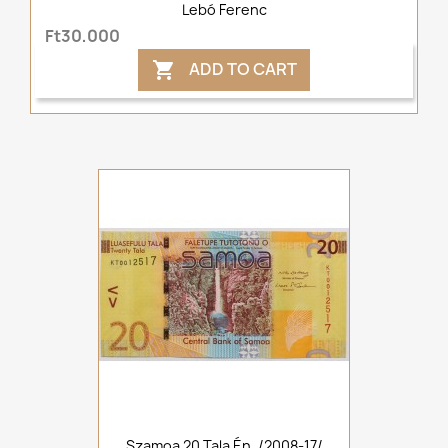
Lebó Ferenc
Ft30,000
ADD TO CART

Szamoa 20 Tala Én. /2008-17/