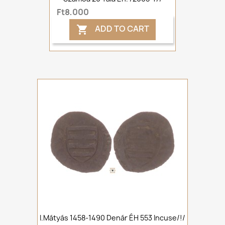
Ft8,000
ADD TO CART

I.Mátyás 1458-1490 Denár ÉH 553 Incuse/!/