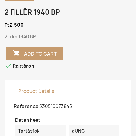
2 FILLÉR 1940 BP
Ft2,500
2 fillér 1940 BP

ADD TO CART

Raktáron
Product Details
Reference
230516073845
Data sheet
Tartásfok
aUNC