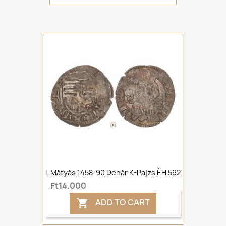
I. Mátyás 1458-90 Denár K-Pajzs ÉH 562
Ft14,000
ADD TO CART
