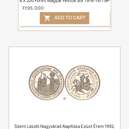
6 X 200 Forint Magyar Festők Sor 1976-1977 BP
Ft95,000
ADD TO CART

Szent László Nagyvárad Alapítása Ezüst Érem 1992,