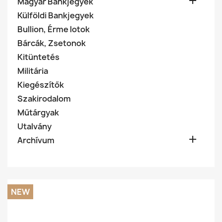

Magyar Bankjegyek
Külföldi Bankjegyek
Bullion, Érme lotok
Bárcák, Zsetonok
Kitüntetés
Militária
Kiegészítők
Szakirodalom
Műtárgyak
Utalvány

Archívum
NEW