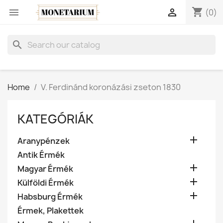
shopping_cart


(0)
search
Home
V. Ferdinánd koronázási zseton 1830
KATEGÓRIÁK

Aranypénzek
Antik Érmék

Magyar Érmék

Külföldi Érmék

Habsburg Érmék
Érmek, Plakettek