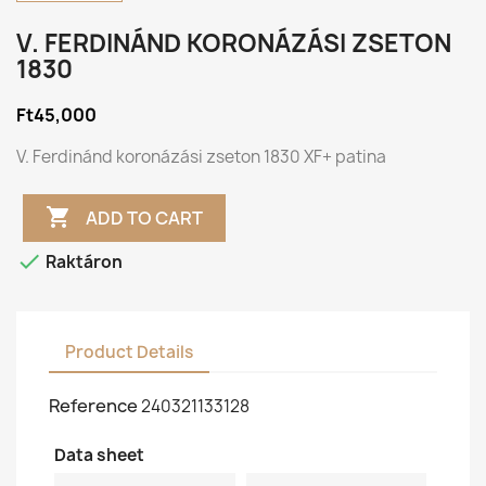
V. FERDINÁND KORONÁZÁSI ZSETON
1830
Ft45,000
V. Ferdinánd koronázási zseton 1830 XF+ patina

ADD TO CART

Raktáron
Product Details
Reference
240321133128
Data sheet