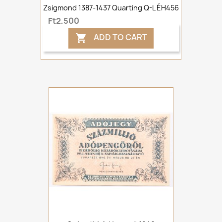
Zsigmond 1387-1437 Quarting Q-L ÉH456
Ft2,500
ADD TO CART
