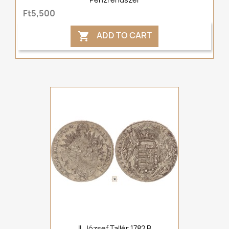
Ft5,500
ADD TO CART

II. József Tallér 1782 B