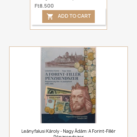
Ft8,500
ADD TO CART

Leányfalusi Károly - Nagy Ádám: A Forint-Fillér
Pénzrendszer