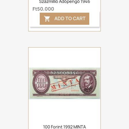
Százmillió Adópengő 1946
Ft50,000
ADD TO CART

100 Forint 1992 MINTA