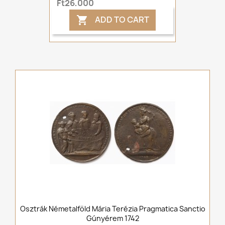
Ft26,000
ADD TO CART

Osztrák Németalföld Mária Terézia Pragmatica Sanctio
Gúnyérem 1742