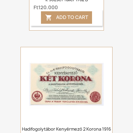
Ft120,000
ADD TO CART

Hadifogolytábor Kenyérmező 2 Korona 1916