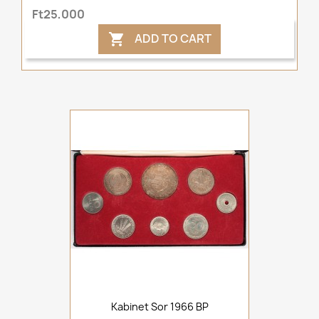
Ft25,000
ADD TO CART

Kabinet Sor 1966 BP