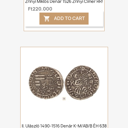
Zrínyi Miklós Denár 1526 Zrínyi Címer RR!
Ft220,000
ADD TO CART

II. Ulászló 1490-1516 Denár K-M/AB/B ÉH 638