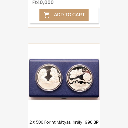
Ft40,000
ADD TO CART

2 X 500 Forint Mátyás Király 1990 BP