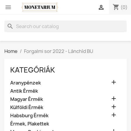
shopping_cart


(0)
search
Home
Forgalmi sor 2022 - Lánchíd BU
KATEGÓRIÁK

Aranypénzek
Antik Érmék

Magyar Érmék

Külföldi Érmék

Habsburg Érmék
Érmek, Plakettek