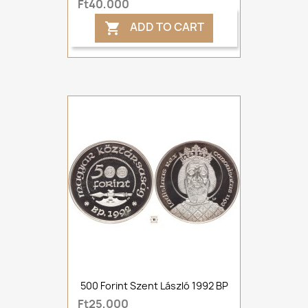
Ft40,000
ADD TO CART

500 Forint Szent László 1992 BP
Ft25,000