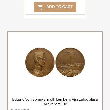
ADD TO CART

Eduard Von Böhm-Ermolli, Lemberg Visszafoglalása
Emlékérem 1915