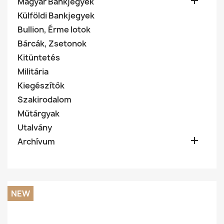

Magyar Bankjegyek
Külföldi Bankjegyek
Bullion, Érme lotok
Bárcák, Zsetonok
Kitüntetés
Militária
Kiegészítők
Szakirodalom
Műtárgyak
Utalvány

Archívum
NEW