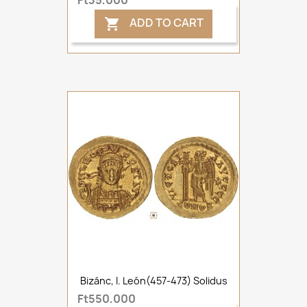
Ft35,000
ADD TO CART

Bizánc, I. León(457-473) Solidus
Ft550,000