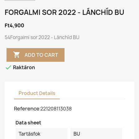
FORGALMI SOR 2022 - LÁNCHÍD BU
Ft4,900
54Forgalmi sor 2022 - Lánchíd BU

ADD TO CART

Raktáron
Product Details
Reference
221208113038
Data sheet
Tartásfok
BU