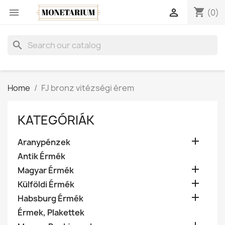
shopping_cart


(0)
search
Home
FJ bronz vitézségi érem
KATEGÓRIÁK

Aranypénzek
Antik Érmék

Magyar Érmék

Külföldi Érmék

Habsburg Érmék
Érmek, Plakettek