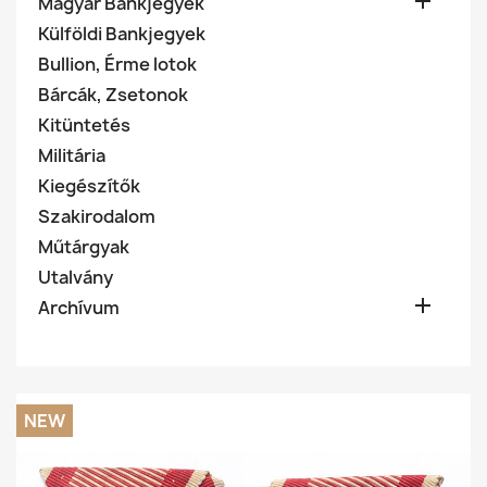

Magyar Bankjegyek
Külföldi Bankjegyek
Bullion, Érme lotok
Bárcák, Zsetonok
Kitüntetés
Militária
Kiegészítők
Szakirodalom
Műtárgyak
Utalvány

Archívum
NEW