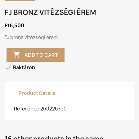
FJ BRONZ VITÉZSÉGI ÉREM
Ft6,500
FJ bronz vitézségi érem

ADD TO CART

Raktáron
Product Details
Reference
260226790
16 other products in the same