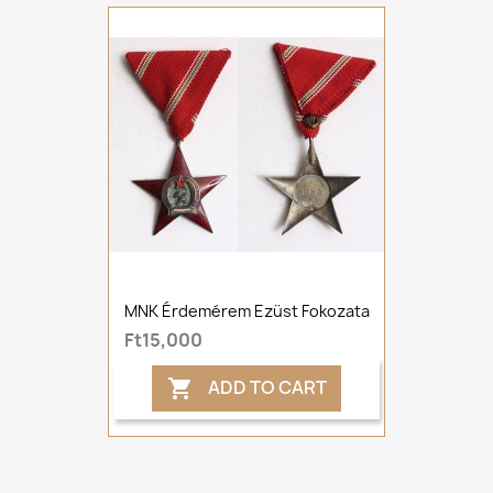
MNK Érdemérem Ezüst Fokozata
Ft15,000
ADD TO CART
