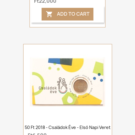
Ft22,000
ADD TO CART

50 Ft 2018 - Családok Éve - Első Napi Veret