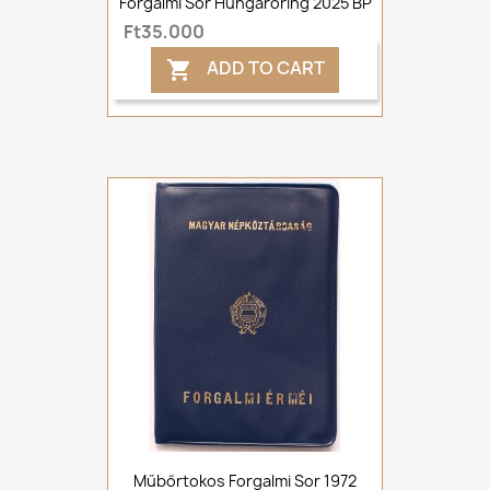
Forgalmi Sor Hungaroring 2025 BP
Ft35,000
ADD TO CART

Műbőrtokos Forgalmi Sor 1972