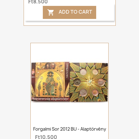
Ft8,500
ADD TO CART

Forgalmi Sor 2012 BU - Alaptörvény
Ft10,500