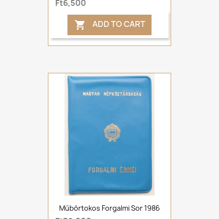
Ft6,500
ADD TO CART

Műbőrtokos Forgalmi Sor 1986