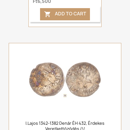
Ft6,500
ADD TO CART

I.Lajos 1342-1382 Denár ÉH 432, Érdekes
Veretkettőződés /!/