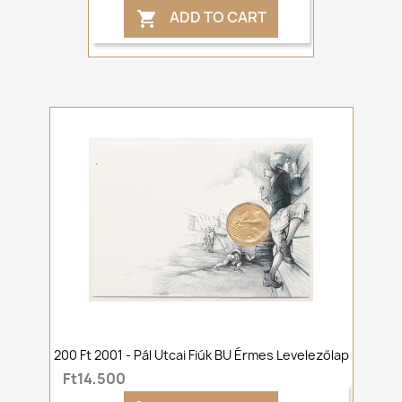
ADD TO CART

200 Ft 2001 - Pál Utcai Fiúk BU Érmes Levelezőlap
Ft14,500