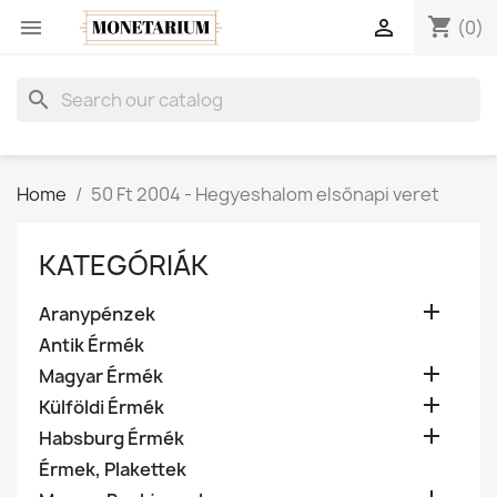
shopping_cart


(0)
search
Home
50 Ft 2004 - Hegyeshalom elsőnapi veret
KATEGÓRIÁK

Aranypénzek
Antik Érmék

Magyar Érmék

Külföldi Érmék

Habsburg Érmék
Érmek, Plakettek