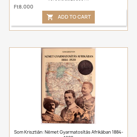
Ft8,000
ADD TO CART

Som Krisztián: Német Gyarmatosítás Afrikában 1884-