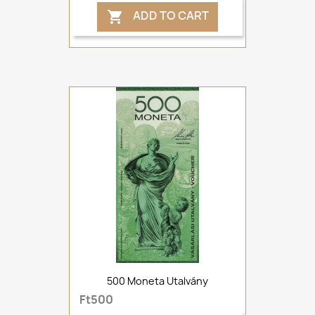
ADD TO CART

500 Moneta Utalvány
Ft500