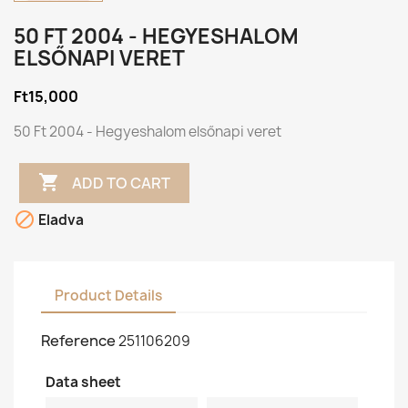
50 FT 2004 - HEGYESHALOM
ELSŐNAPI VERET
Ft15,000
50 Ft 2004 - Hegyeshalom elsőnapi veret

ADD TO CART

Eladva
Product Details
Reference
251106209
Data sheet