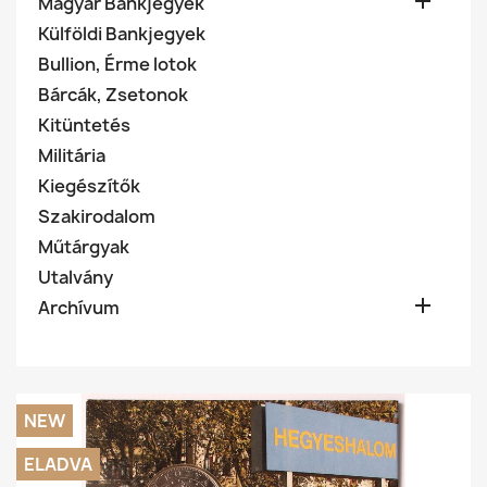

Magyar Bankjegyek
Külföldi Bankjegyek
Bullion, Érme lotok
Bárcák, Zsetonok
Kitüntetés
Militária
Kiegészítők
Szakirodalom
Műtárgyak
Utalvány

Archívum
NEW
ELADVA