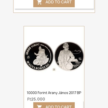
ADD TO CART

10000 Forint Arany János 2017 BP
Ft25,000
ADD TO CART
