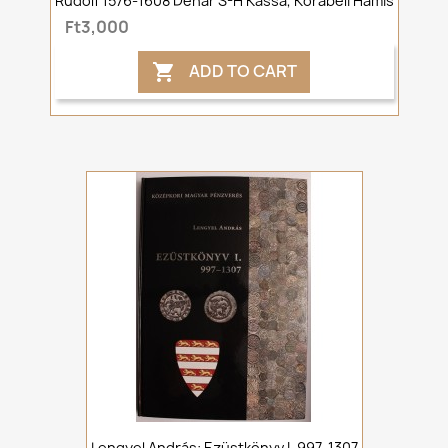
Rudolf 1576-1608 Denár S-H Kassa, Korabeli Hamis
Ft3,000
ADD TO CART

Lengyel András: Ezüstkönyv I. 997-1307