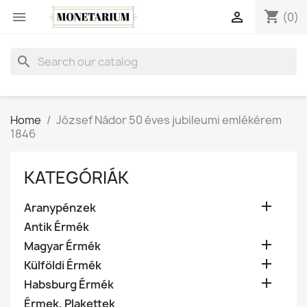
shopping_cart


(0)
search
Home
József Nádor 50 éves jubileumi emlékérem
1846
KATEGÓRIÁK

Aranypénzek
Antik Érmék

Magyar Érmék

Külföldi Érmék

Habsburg Érmék
Érmek, Plakettek