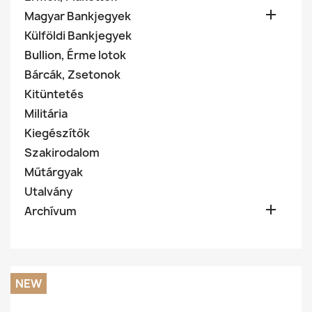

Magyar Bankjegyek
Külföldi Bankjegyek
Bullion, Érme lotok
Bárcák, Zsetonok
Kitüntetés
Militária
Kiegészítők
Szakirodalom
Műtárgyak
Utalvány

Archívum
NEW