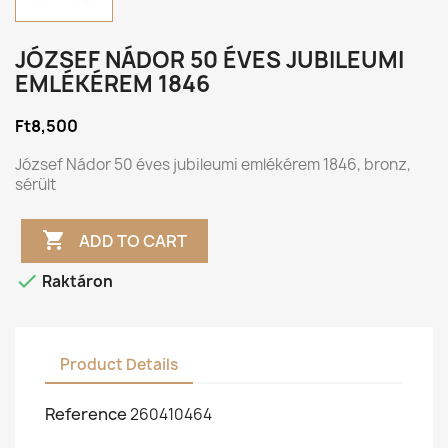
JÓZSEF NÁDOR 50 ÉVES JUBILEUMI
EMLÉKÉREM 1846
Ft8,500
József Nádor 50 éves jubileumi emlékérem 1846, bronz,
sérült

ADD TO CART

Raktáron
Product Details
Reference
260410464