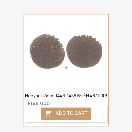
Hunyadi János 1446-1456 B-I ÉH 487 RRR!
Ft45,000
ADD TO CART
