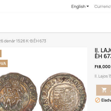

English
Currenc
-26 denár 1526 K-B ÉH 673
II. L
ÉH 67
DVA
Ft8,000
II. Lajos


Elad