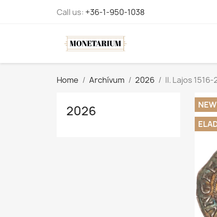
Call us:
+36-1-950-1038
Home
Archívum
2026
II. Lajos 1516
NEW
2026
ELA