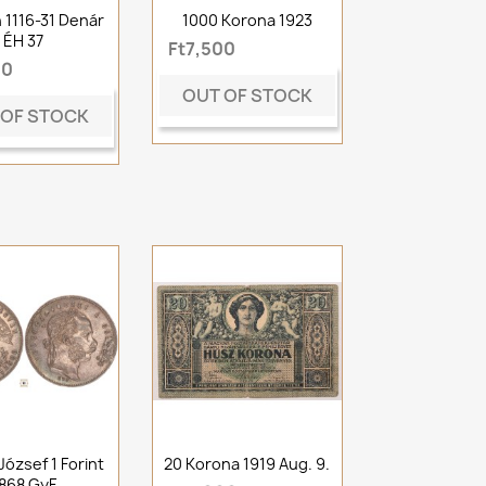
án 1116-31 Denár
1000 Korona 1923
ÉH 37
Ft7,500
00
OUT OF STOCK
 OF STOCK
József 1 Forint
20 Korona 1919 Aug. 9.
868 GyF