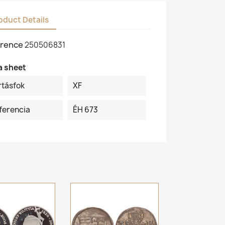
oduct Details
rence
250506831
a sheet
rtásfok
XF
ferencia
ÉH 673