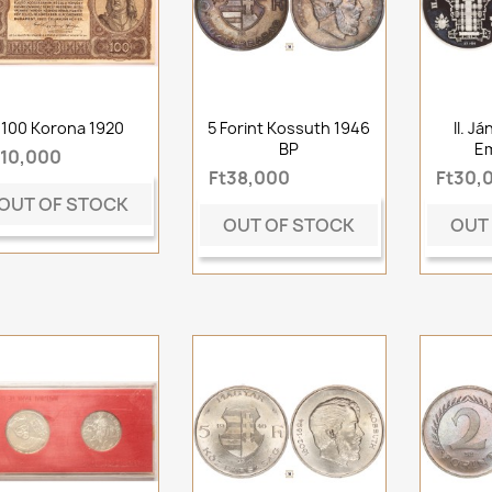
100 Korona 1920
5 Forint Kossuth 1946
II. J
BP
E
t10,000
Ft38,000
Ft30,
OUT OF STOCK
OUT OF STOCK
OUT