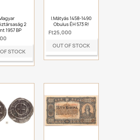
Magyar
I.Mátyás 1458-1490
ztársaság 2
Obulus ÉH 573 R!
int 1957 BP
Ft25,000
000
OUT OF STOCK
 OF STOCK