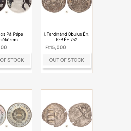
ános Pál Pápa
I. Ferdinánd Obulus Én.
mlékérem
K-B ÉH 752
000
Ft15,000
 OF STOCK
OUT OF STOCK