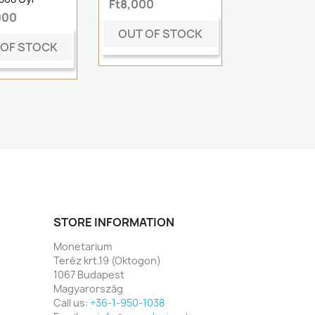
Ft8,000
000
OUT OF STOCK
 OF STOCK
STORE INFORMATION
Monetarium
Teréz krt.19 (Oktogon)
1067 Budapest
Magyarország
Call us:
+36-1-950-1038