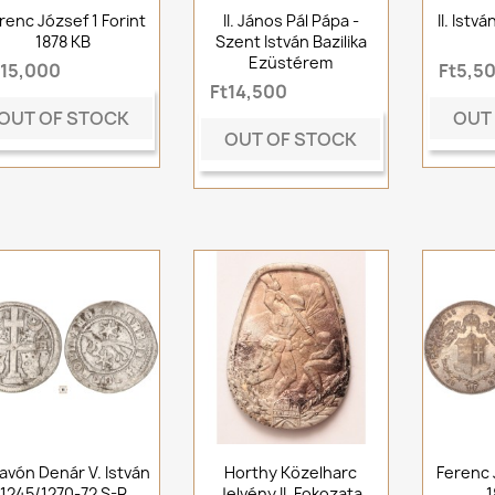
renc József 1 Forint
II. János Pál Pápa -
II. Istv
1878 KB
Szent István Bazilika
Ezüstérem
t15,000
Ft5,5
Ft14,500
OUT OF STOCK
OUT
OUT OF STOCK
avón Denár V. István
Horthy Közelharc
Ferenc 
1245/1270-72 S-R
Jelvény II. Fokozata
1