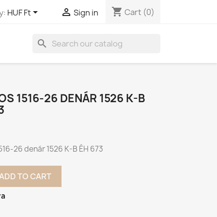
shopping_cart


Cart
(0)
y:
HUF Ft
Sign in
search
AJOS 1516-26 DENÁR 1526 K-B
3
 1516-26 denár 1526 K-B ÉH 673
ADD TO CART
va