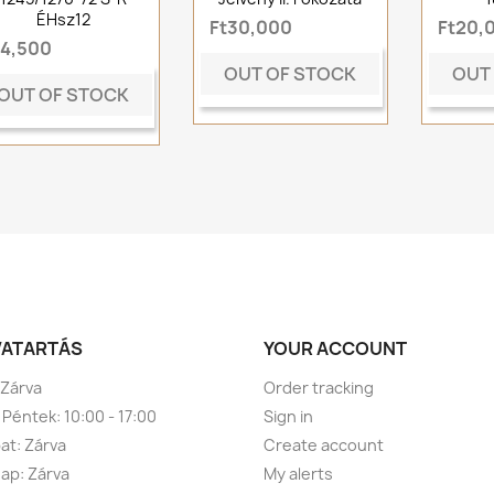
ÉHsz12
Ft30,000
Ft20,
t4,500
OUT OF STOCK
OUT
OUT OF STOCK
VATARTÁS
YOUR ACCOUNT
 Zárva
Order tracking
 Péntek: 10:00 - 17:00
Sign in
t: Zárva
Create account
ap: Zárva
My alerts