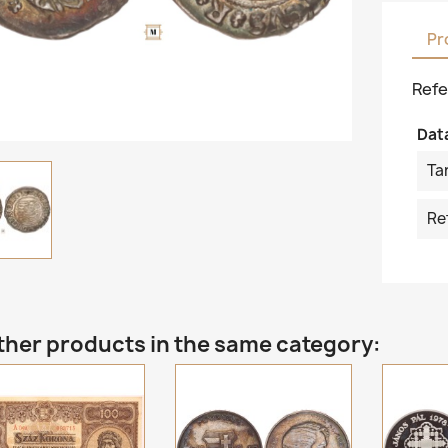
Pr
Refe
Dat
Ta
Re
ther products in the same category: