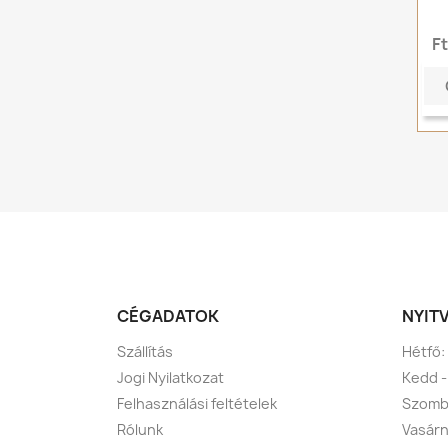
F
CÉGADATOK
NYIT
Szállítás
Hétfő:
Jogi Nyilatkozat
Kedd -
Felhasználási feltételek
Szomba
Rólunk
Vasárn