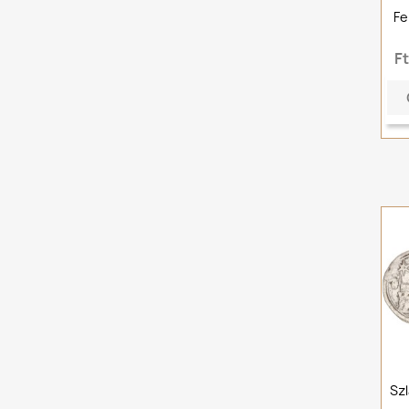
Fe
F
Szl