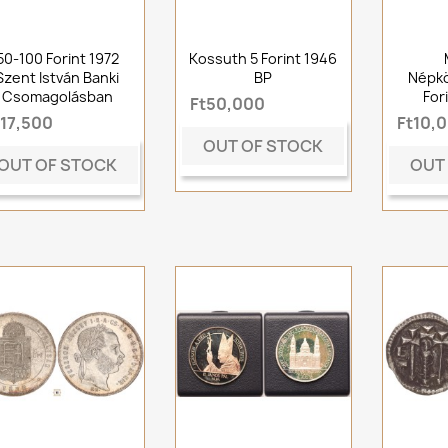
50-100 Forint 1972
Kossuth 5 Forint 1946
Szent István Banki
BP
Népkö
Csomagolásban
For
Ft50,000
t17,500
Ft10,
OUT OF STOCK
OUT OF STOCK
OUT