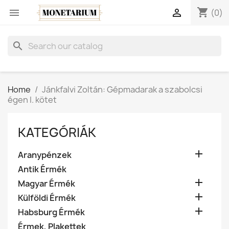
shopping_cart


(0)
search
Home
Jánkfalvi Zoltán: Gépmadarak a szabolcsi
égen I. kötet
KATEGÓRIÁK

Aranypénzek
Antik Érmék

Magyar Érmék

Külföldi Érmék

Habsburg Érmék
Érmek, Plakettek