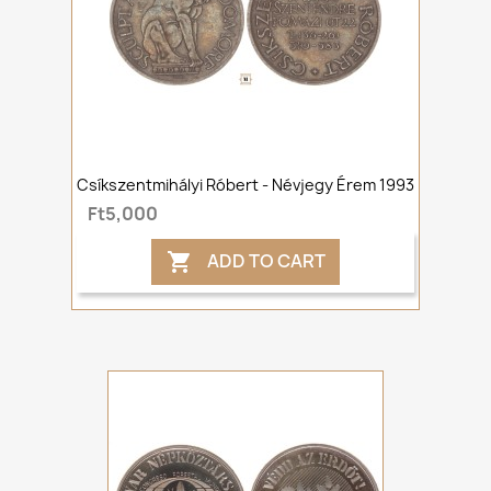
Csíkszentmihályi Róbert - Névjegy Érem 1993
Ft5,000
ADD TO CART
