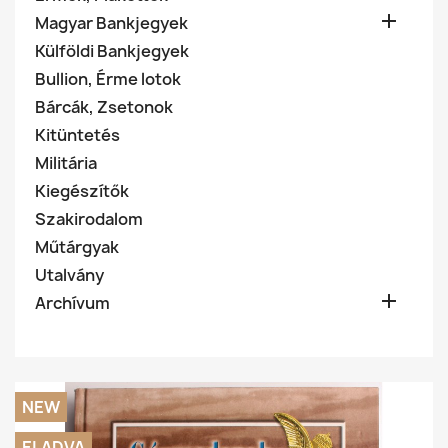

Magyar Bankjegyek
Külföldi Bankjegyek
Bullion, Érme lotok
Bárcák, Zsetonok
Kitüntetés
Militária
Kiegészítők
Szakirodalom
Műtárgyak
Utalvány

Archívum
NEW
ELADVA