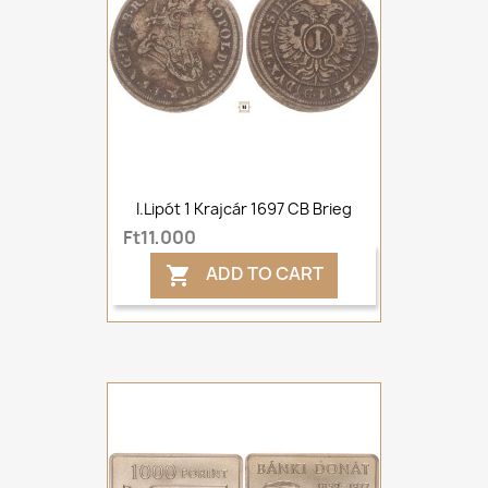
I.Lipót 1 Krajcár 1697 CB Brieg
Ft11,000
ADD TO CART
