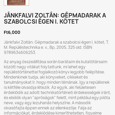
JÁNKFALVI ZOLTÁN: GÉPMADARAK A
SZABOLCSI ÉGEN I. KÖTET
Ft6,000
Jánkfalvi Zoltán: Gépmadarak a szabolcsi égen I. kötet, T.
M. Repüléstechnika e. v., Bp, 2005, 325 old. ISBN
9789634606253.
Az anyag összeállítása során barátaim és kutatótársaim
között nagy vitákat folytattunk, mi lehet egy
repüléstörténettel foglalkozó könyv legjobb felépítése.
Mindenkinek tudja, aki könyveket, cikkeket és
tanulmányokat ír, hogy minden témának, így a repülésnek
is kétféle olvasója létezik. Az egyik, aki felületesen
érdeklődik az adott technikatörténeti érdekességek iránt,
és elsiklik olyan "apróságok" felett, mint például egy pilóta
neve, vagy egy lezuhanás helyszíne. A második
olvasófajta éppen ennek az ellenkezője. Falja az
információkat, érdeklődése kimeríthetetlen, figyelme