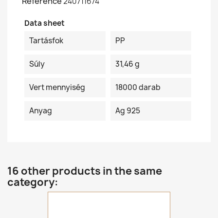
Reference
240711674
Data sheet
Tartásfok
PP
Súly
31,46 g
Vert mennyiség
18000 darab
Anyag
Ag 925
16 other products in the same
category: