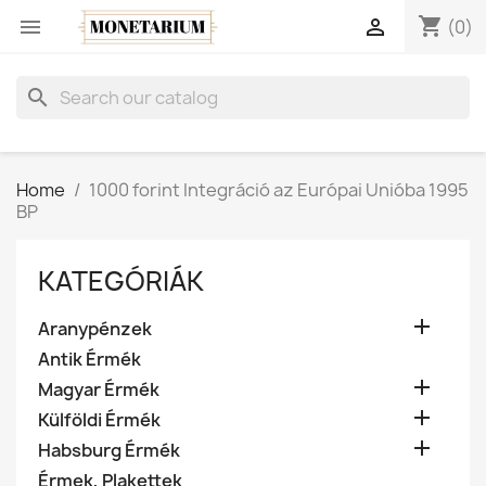
shopping_cart


(0)
search
Home
1000 forint Integráció az Európai Unióba 1995
BP
KATEGÓRIÁK

Aranypénzek
Antik Érmék

Magyar Érmék

Külföldi Érmék

Habsburg Érmék
Érmek, Plakettek