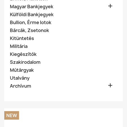

Magyar Bankjegyek
Külföldi Bankjegyek
Bullion, Érme lotok
Bárcák, Zsetonok
Kitüntetés
Militária
Kiegészítők
Szakirodalom
Műtárgyak
Utalvány

Archívum
NEW