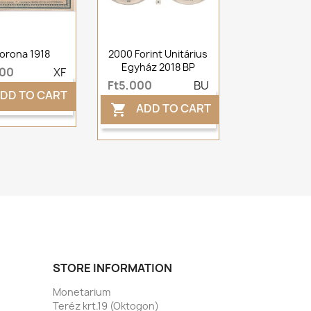
orona 1918
2000 Forint Unitárius
Egyház 2018 BP
000
XF
Ft5,000
BU
DD TO CART
ADD TO CART

STORE INFORMATION
Monetarium
Teréz krt.19 (Oktogon)