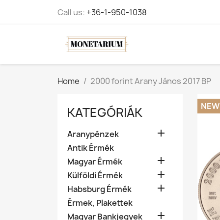
Call us:
+36-1-950-1038
Home
2000 forint Arany János 2017 BP
NEW
KATEGÓRIÁK

Aranypénzek
Antik Érmék

Magyar Érmék

Külföldi Érmék

Habsburg Érmék
Érmek, Plakettek

Magyar Bankjegyek