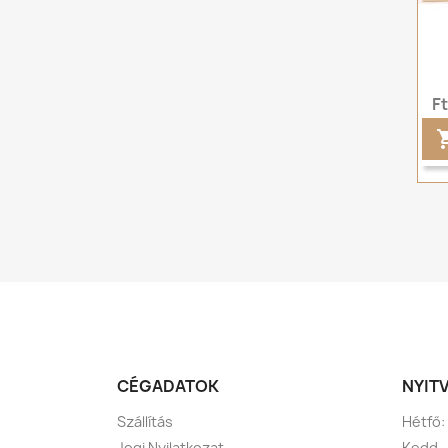
F
CÉGADATOK
NYIT
Szállítás
Hétfő:
Jogi Nyilatkozat
Kedd -