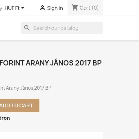
shopping_cart


Cart
(0)
y:
HUF Ft
Sign in
search
FORINT ARANY JÁNOS 2017 BP
int Arany János 2017 BP
ADD TO CART
áron