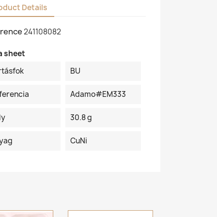
oduct Details
rence
241108082
a sheet
rtásfok
BU
ferencia
Adamo#EM333
ly
30.8 g
yag
CuNi