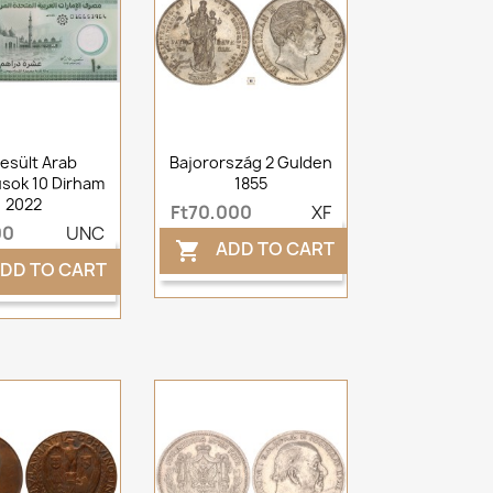
esült Arab
Bajorország 2 Gulden
sok 10 Dirham
1855
2022
Ft70,000
XF
00
UNC
ADD TO CART

DD TO CART