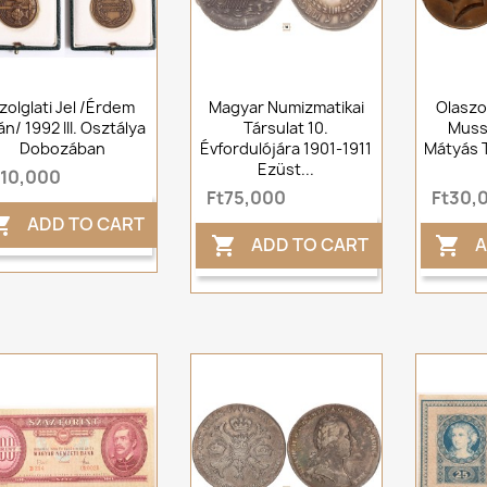
zolglati Jel /érdem
Magyar Numizmatikai
Olaszo
n/ 1992 III. Osztálya
Társulat 10.
Musso
Dobozában
Évfordulójára 1901-1911
Mátyás 
Ezüst...
t10,000
Ft75,000
Ft30,
ADD TO CART

ADD TO CART
A

