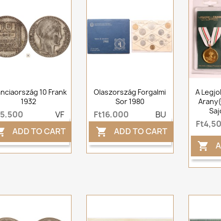
anciaország 10 Frank
Olaszország Forgalmi
A Legjo
1932
Sor 1980
Arany(
Saj
t5,500
VF
Ft16,000
BU
Ft4,5
ADD TO CART
ADD TO CART


A
