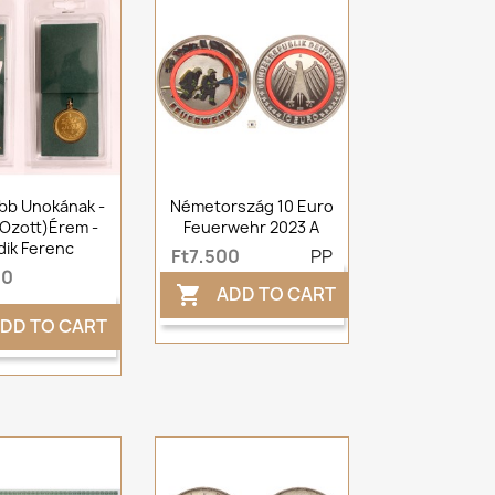
bb Unokának -
Németország 10 Euro
ozott)érem -
Feuerwehr 2023 A
dik Ferenc
Ft7,500
PP
00
ADD TO CART

DD TO CART