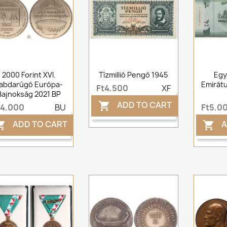
2000 Forint XVI.
Tízmillió Pengő 1945
Egy
abdarúgó Európa-
Emirátu
Ft4,500
XF
Bajnokság 2021 BP
ADD TO CART

t4,000
BU
Ft5,0
ADD TO CART
A

