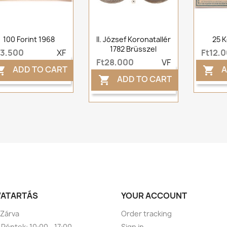
100 Forint 1968
II. József Koronatallér
25 K
1782 Brüsszel
t3,500
XF
Ft12,
Ft28,000
VF
ADD TO CART
A


ADD TO CART

VATARTÁS
YOUR ACCOUNT
 Zárva
Order tracking
 Péntek: 10:00 - 17:00
Sign in