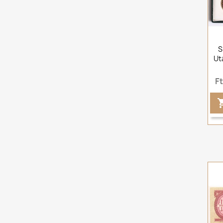
S
Utá
F