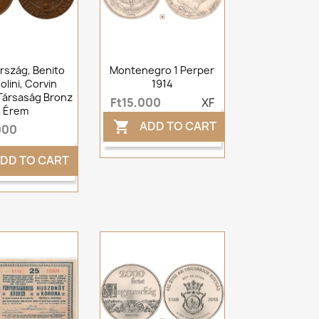
rszág, Benito
Montenegro 1 Perper
lini, Corvin
1914
Társaság Bronz
Ft15,000
XF
Érem
ADD TO CART

000
DD TO CART