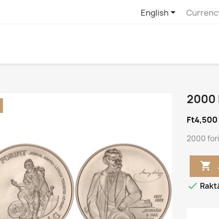

English
Currenc
2000 
Ft4,500
2000 for


Rakt