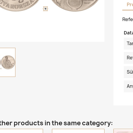
Pr
Refe
Dat
Ta
Re
Sú
An
ther products in the same category: