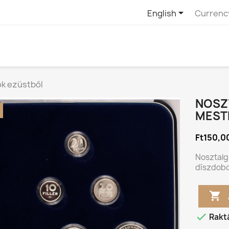

English
Currenc
ok ezüstből
NOSZ
MEST
Ft150,0
Nosztalg
díszdoboz


Rakt