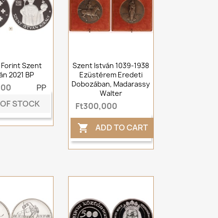
 Forint Szent
Szent István 1039-1938
ván 2021 BP
Ezüstérem Eredeti
Dobozában, Madarassy
000
PP
Walter
 OF STOCK
Ft300,000
ADD TO CART
