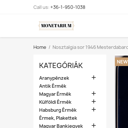
Call us:
+36-1-950-1038
Home
Nosztalgia sor 1946 Mesterdabar
NEW
KATEGÓRIÁK

Aranypénzek
Antik Érmék

Magyar Érmék

Külföldi Érmék

Habsburg Érmék
Érmek, Plakettek

Magyar Bankjegyek