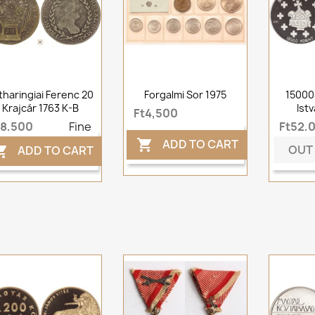
tharingiai Ferenc 20
Forgalmi Sor 1975
15000
Krajcár 1763 K-B
Ist
Ft4,500
t8,500
Fine
Ft52,
ADD TO CART

OUT
ADD TO CART
