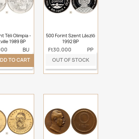
t Téli Olimpia -
500 Forint Szent László
ville 1989 BP
1992 BP
000
BU
Ft30,000
PP
OUT OF STOCK
DD TO CART