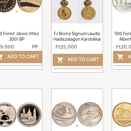
0 Forint János Vitéz
FJ Bronz Signum Laudis
500 Forin
2001 BP
Hadiszalagon Kardokkal
Albert
t9,000
PP
Ft25,000
Ft20,
ADD TO CART
A


ADD TO CART
