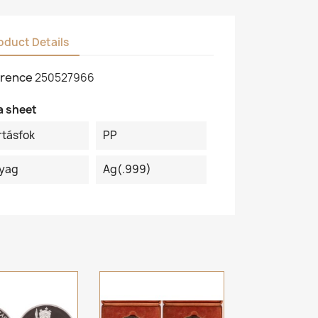
oduct Details
rence
250527966
a sheet
rtásfok
PP
yag
Ag(.999)