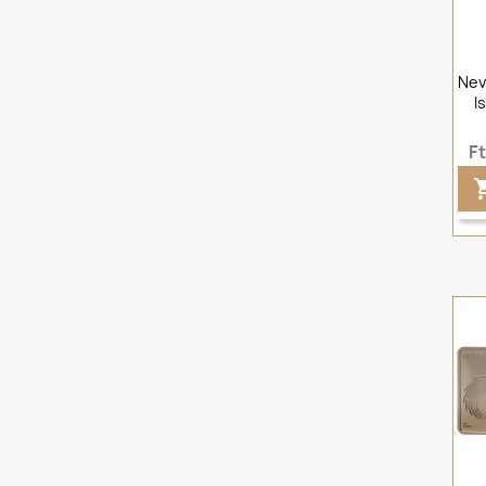
Nev
I
F