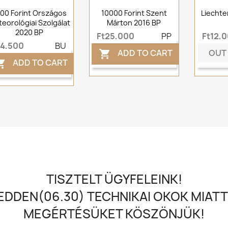
00 Forint Országos
10000 Forint Szent
Liechte
eorológiai Szolgálat
Márton 2016 BP
2020 BP
Ft25,000
PP
Ft12,
t4,500
BU
OUT
ADD TO CART

ADD TO CART

TISZTELT ÜGYFELEINK!
DDEN(06.30) TECHNIKAI OKOK MIATT
MEGÉRTÉSÜKET KÖSZÖNJÜK!