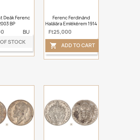
nt Deák Ferenc
Ferenc Ferdinánd
2003 BP
Halálára Emlékérem 1914
00
BU
Ft25,000
 OF STOCK
ADD TO CART
