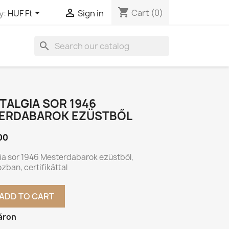
shopping_cart


Cart
(0)
y:
HUF Ft
Sign in
search
TALGIA SOR 1946
ERDABAROK EZÜSTBŐL
00
ia sor 1946 Mesterdabarok ezüstből,
ban, certifikáttal
ADD TO CART
áron