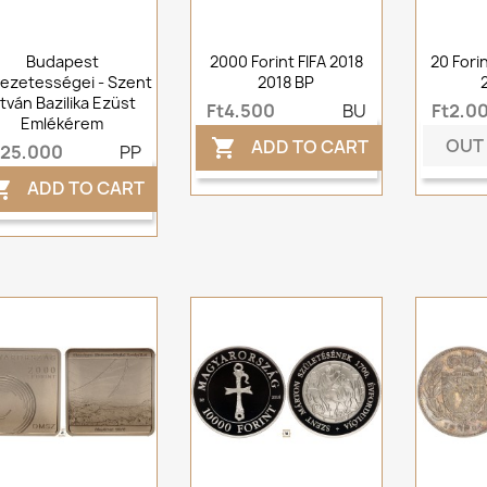
Budapest
2000 Forint FIFA 2018
20 Fori
ezetességei - Szent
2018 BP
stván Bazilika Ezüst
Ft4,500
BU
Ft2,0
Emlékérem
OUT
ADD TO CART

t25,000
PP
ADD TO CART
