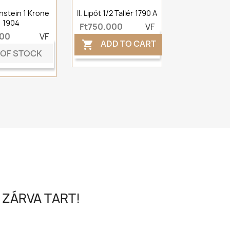
nstein 1 Krone
II. Lipót 1/2 Tallér 1790 A
1904
Ft750,000
VF
000
VF
ADD TO CART

 OF STOCK
 ZÁRVA TART!