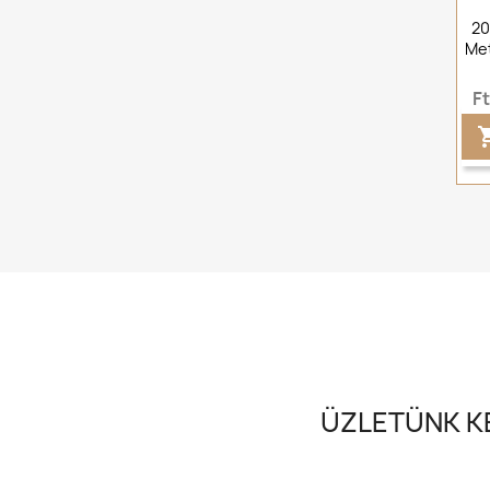
20
Met
F
ÜZLETÜNK KE