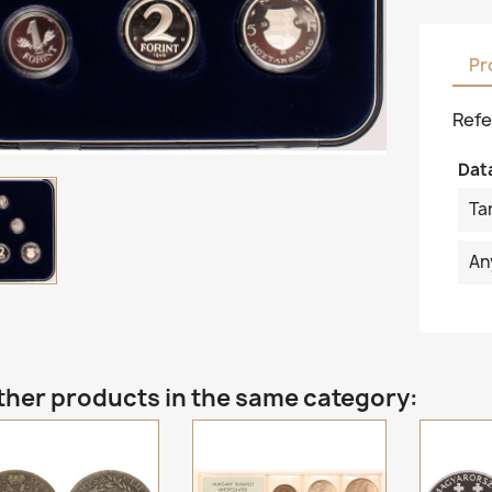
Pr
Refe
Dat
Ta
An
ther products in the same category: