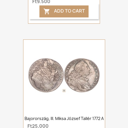
Ft9,500
ADD TO CART

Bajorország, III. Miksa József Tallér 1772 A
Ft25,000