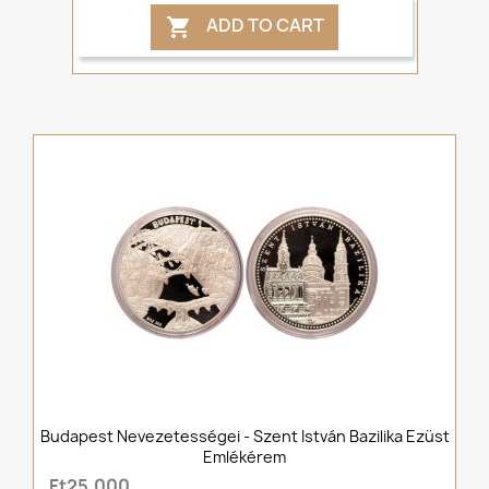
ADD TO CART

Budapest Nevezetességei - Szent István Bazilika Ezüst
Emlékérem
Ft25,000