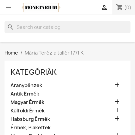
shopping_cart


(0)
search
Home
Mária Terézia tallér 1771 K
KATEGÓRIÁK

Aranypénzek
Antik Érmék

Magyar Érmék

Külföldi Érmék

Habsburg Érmék
Érmek, Plakettek