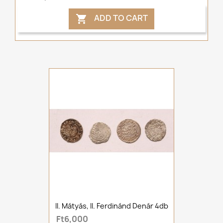
ADD TO CART

II. Mátyás, II. Ferdinánd Denár 4db
Ft6,000