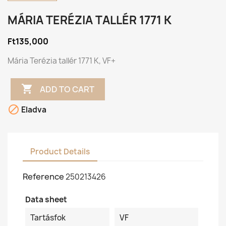
MÁRIA TERÉZIA TALLÉR 1771 K
Ft135,000
Mária Terézia tallér 1771 K, VF+

ADD TO CART

Eladva
Product Details
Reference
250213426
Data sheet
Tartásfok
VF