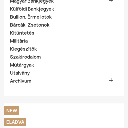

Magyar Bankjegyek
Külföldi Bankjegyek
Bullion, Érme lotok
Bárcák, Zsetonok
Kitüntetés
Militária
Kiegészítők
Szakirodalom
Műtárgyak
Utalvány

Archívum
NEW
ELADVA