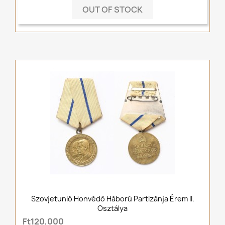
OUT OF STOCK
Szovjetunió Honvédő Háború Partizánja Érem II.
Osztálya
Ft120,000