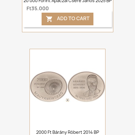
20 000 Forint Apáczai Csere János 2025 BP
Ft35,000
ADD TO CART

2000 Ft Bárány Róbert 2014 BP