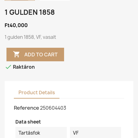
1 GULDEN 1858
Ft40,000
1 gulden 1858, VF, vasalt

ADD TO CART

Raktáron
Product Details
Reference
250604403
Data sheet
Tartásfok
VF