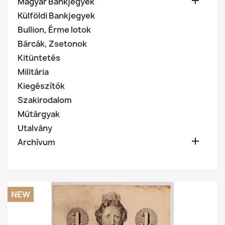

Magyar Bankjegyek
Külföldi Bankjegyek
Bullion, Érme lotok
Bárcák, Zsetonok
Kitüntetés
Militária
Kiegészítők
Szakirodalom
Műtárgyak
Utalvány

Archívum
NEW