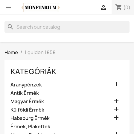
shopping_cart


(0)
search
Home
1 gulden 1858
KATEGÓRIÁK

Aranypénzek
Antik Érmék

Magyar Érmék

Külföldi Érmék

Habsburg Érmék
Érmek, Plakettek