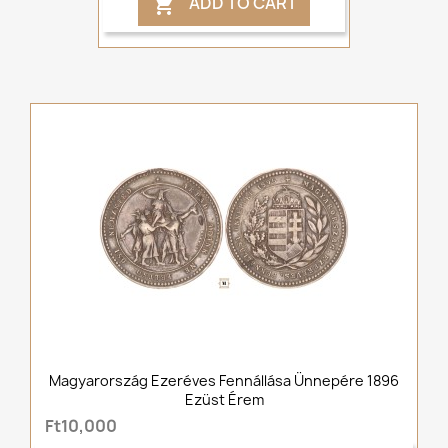
ADD TO CART

Magyarország Ezeréves Fennállása Ünnepére 1896
Ezüst Érem
Ft10,000