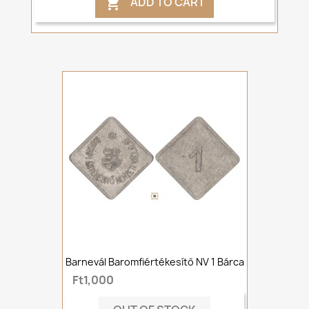
ADD TO CART

Barnevál Baromfiértékesítő NV 1 Bárca
Ft1,000