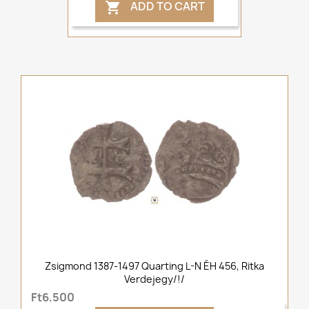
ADD TO CART

Zsigmond 1387-1497 Quarting L-N ÉH 456, Ritka
Verdejegy/!/
Ft6,500