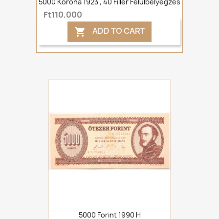
5000 Korona 1923 , 40 Fillér Felülbélyegzés
Ft110,000
ADD TO CART

5000 Forint 1990 H