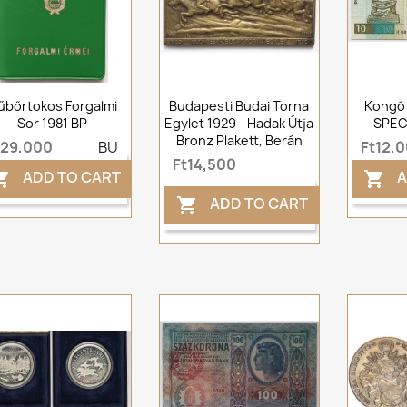
űbőrtokos Forgalmi
Budapesti Budai Torna
Kongó 
Sor 1981 BP
Egylet 1929 - Hadak Útja
SPEC
Bronz Plakett, Berán
t29,000
BU
Ft12,
Ft14,500
ADD TO CART
A


ADD TO CART
