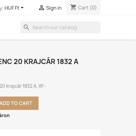
shopping_cart


Cart
(0)
y:
HUF Ft
Sign in
search
RENC 20 KRAJCÁR 1832 A
 20 krajcár 1832 A, XF-
ADD TO CART
áron