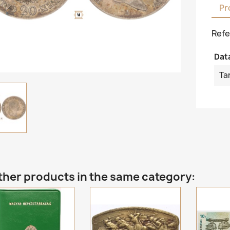
Pr
Refe
Dat
Ta
ther products in the same category: