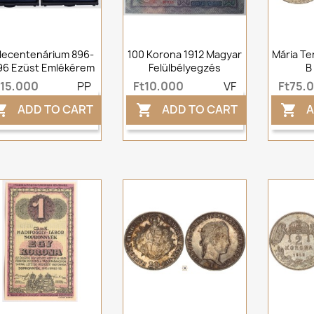
llecentenárium 896-
100 Korona 1912 Magyar
Mária Ter
96 Ezüst Emlékérem
Felülbélyegzés
B
t15,000
PP
Ft10,000
VF
Ft75,
ADD TO CART
ADD TO CART
A


