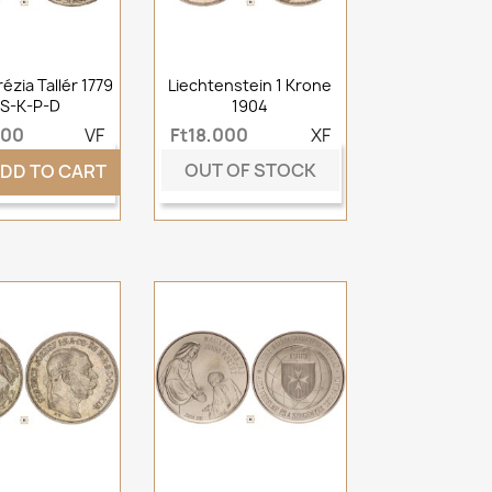
ézia Tallér 1779
Liechtenstein 1 Krone
 S-K-P-D
1904
000
VF
Ft18,000
XF
OUT OF STOCK
DD TO CART