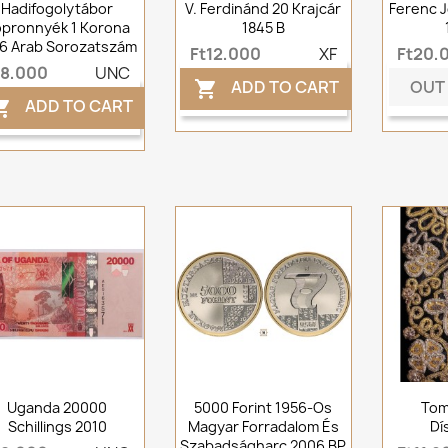
Hadifogolytábor
V. Ferdinánd 20 Krajcár
Ferenc J
pronnyék 1 Korona
1845 B
16 Arab Sorozatszám
Ft12,000
XF
Ft20,
t8,000
UNC
OUT
ADD TO CART

ADD TO CART

Uganda 20000
5000 Forint 1956-Os
Tomp
Schillings 2010
Magyar Forradalom És
Dí
Szabadságharc 2006 BP