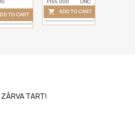
00
Ft55,000
UNC
ADD TO CART

DD TO CART
 ZÁRVA TART!