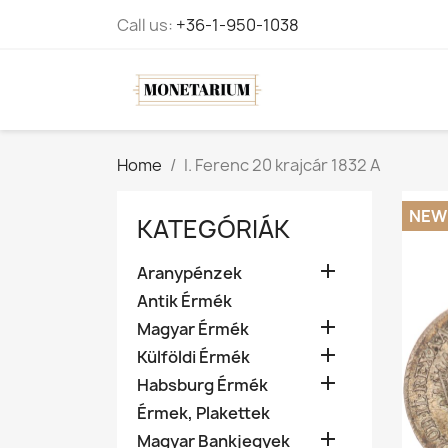
Call us:
+36-1-950-1038
Home
I. Ferenc 20 krajcár 1832 A
NEW
KATEGÓRIÁK

Aranypénzek
Antik Érmék

Magyar Érmék

Külföldi Érmék

Habsburg Érmék
Érmek, Plakettek

Magyar Bankjegyek