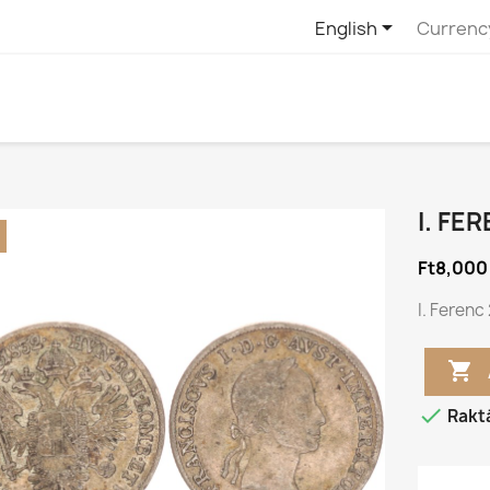

English
Currenc
I. FE
Ft8,000
I. Ferenc


Rakt