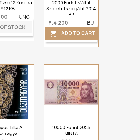
ózsef 2 Korona
2000 Forint Máltai
1912 KB
Szeretetszolgálat 2014
BP
000
UNC
Ft4,200
BU
 OF STOCK
ADD TO CART

os Lilla: A
10000 Forint 2023
szmagyar
MINTA