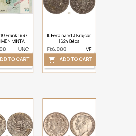
10 Frank 1997
II. Ferdinánd 3 Krajcár
IMEN MINTA
1624 Bécs
000
UNC
Ft6,000
VF
DD TO CART
ADD TO CART
