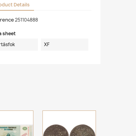
oduct Details
rence
251104888
a sheet
rtásfok
XF