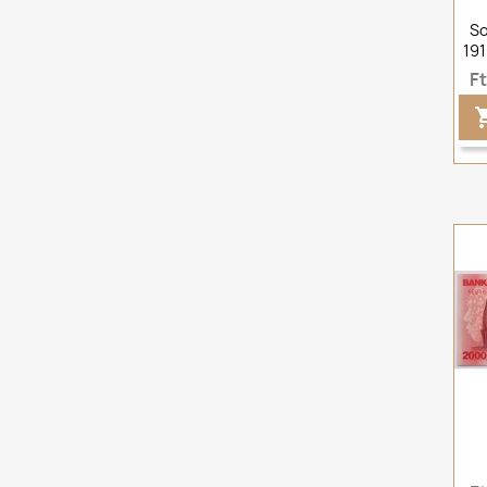
So
19
F