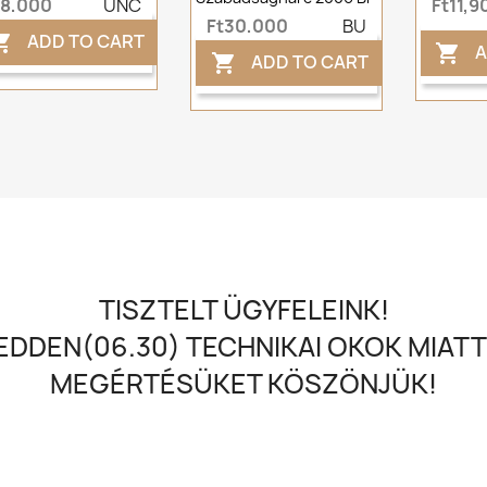
t8,000
UNC
Ft11,9
Ft30,000
BU
ADD TO CART

A

ADD TO CART

TISZTELT ÜGYFELEINK!
DDEN(06.30) TECHNIKAI OKOK MIATT
MEGÉRTÉSÜKET KÖSZÖNJÜK!