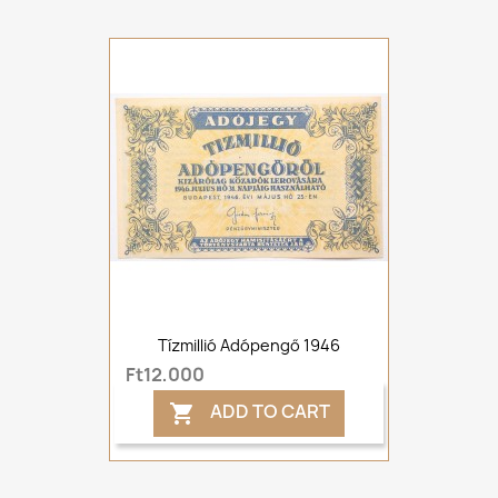
Tízmillió Adópengő 1946
Ft12,000
ADD TO CART
