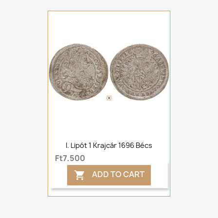
I. Lipót 1 Krajcár 1696 Bécs
Ft7,500
ADD TO CART
