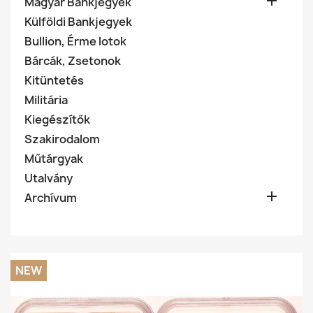

Magyar Bankjegyek
Külföldi Bankjegyek
Bullion, Érme lotok
Bárcák, Zsetonok
Kitüntetés
Militária
Kiegészítők
Szakirodalom
Műtárgyak
Utalvány

Archívum
NEW