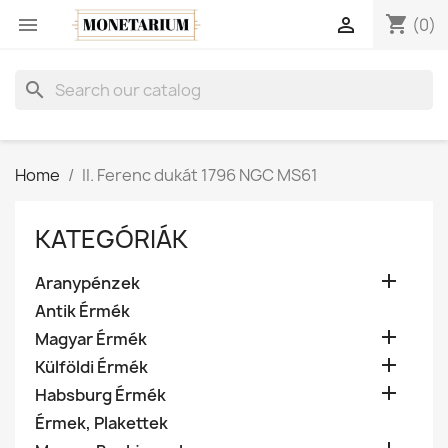
shopping_cart


(0)
search
Home
II. Ferenc dukát 1796 NGC MS61
KATEGÓRIÁK

Aranypénzek
Antik Érmék

Magyar Érmék

Külföldi Érmék

Habsburg Érmék
Érmek, Plakettek