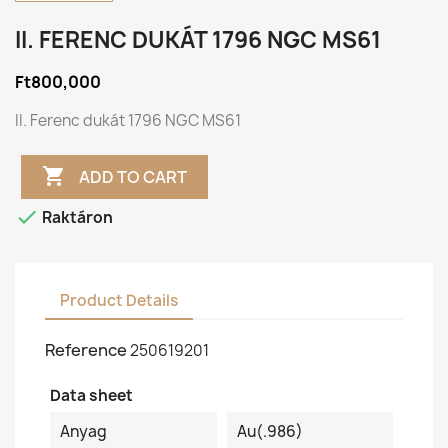
II. FERENC DUKÁT 1796 NGC MS61
Ft800,000
II. Ferenc dukát 1796 NGC MS61

ADD TO CART

Raktáron
Product Details
Reference
250619201
Data sheet
Anyag
Au(.986)