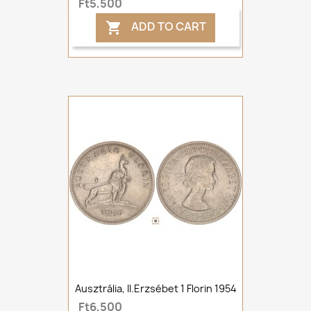
Ft5,500
ADD TO CART

Ausztrália, II.Erzsébet 1 Florin 1954
Ft6,500