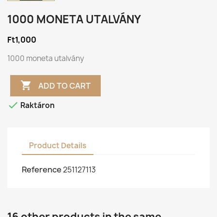
1000 MONETA UTALVÁNY
Ft1,000
1000 moneta utalvány

ADD TO CART

Raktáron
Product Details
Reference
251127113
16 other products in the same