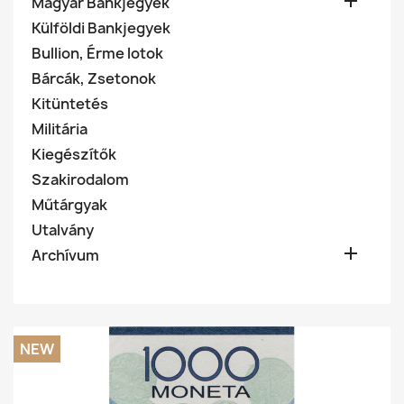

Magyar Bankjegyek
Külföldi Bankjegyek
Bullion, Érme lotok
Bárcák, Zsetonok
Kitüntetés
Militária
Kiegészítők
Szakirodalom
Műtárgyak
Utalvány

Archívum
NEW