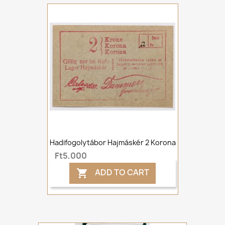
Hadifogolytábor Hajmáskér 2 Korona
Ft5,000
ADD TO CART
