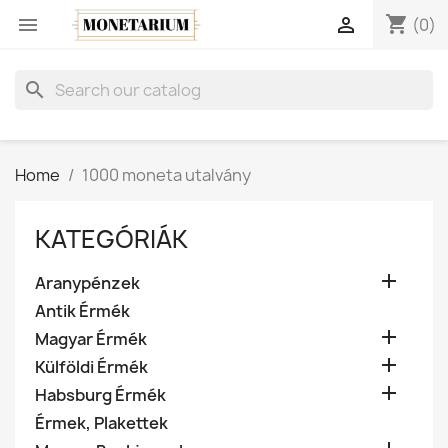
shopping_cart


(0)
search
Home
1000 moneta utalvány
KATEGÓRIÁK

Aranypénzek
Antik Érmék

Magyar Érmék

Külföldi Érmék

Habsburg Érmék
Érmek, Plakettek