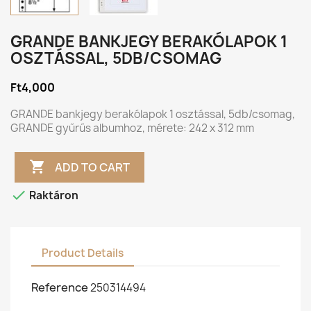
GRANDE BANKJEGY BERAKÓLAPOK 1
OSZTÁSSAL, 5DB/CSOMAG
Ft4,000
GRANDE bankjegy berakólapok 1 osztással, 5db/csomag,
GRANDE gyűrűs albumhoz, mérete: 242 x 312 mm

ADD TO CART

Raktáron
Product Details
Reference
250314494