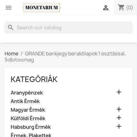
shopping_cart


(0)
search
Home
GRANDE bankjegy berakólapok 1 osztással,
5db/csomag
KATEGÓRIÁK

Aranypénzek
Antik Érmék

Magyar Érmék

Külföldi Érmék

Habsburg Érmék
Érmek, Plakettek