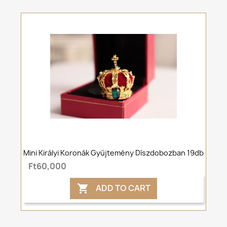
Mini Királyi Koronák Gyűjtemény Díszdobozban 19db
Ft60,000
ADD TO CART
