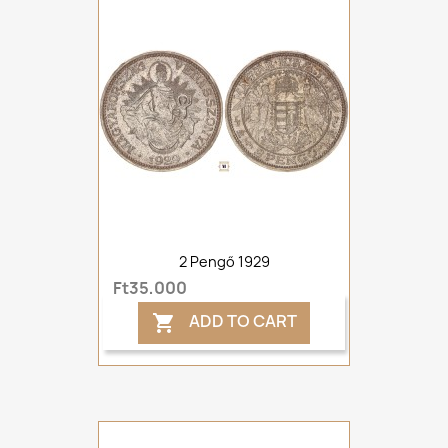
2 Pengő 1929
Ft35,000
ADD TO CART
