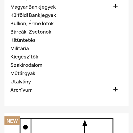

Magyar Bankjegyek
Külföldi Bankjegyek
Bullion, Érme lotok
Bárcák, Zsetonok
Kitüntetés
Militária
Kiegészítők
Szakirodalom
Műtárgyak
Utalvány

Archívum
NEW