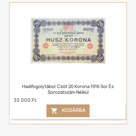
Hadifogolytábor Csót 20 Korona 1916 Sor És
Sorozatszám Nélkül
35 000 Ft
KOSÁRBA
