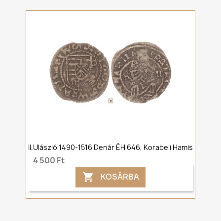
II.Ulászló 1490-1516 Denár ÉH 646, Korabeli Hamis
4 500 Ft
KOSÁRBA
