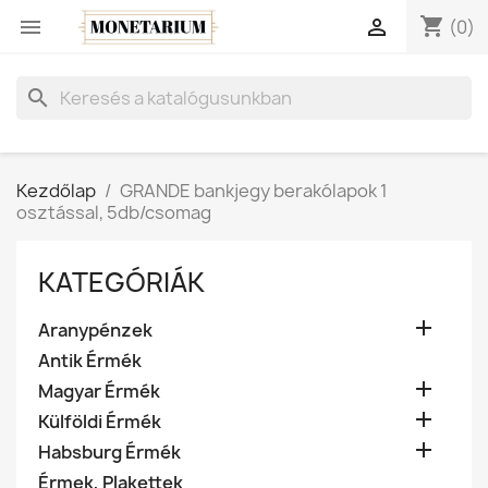
shopping_cart


(0)
search
Kezdőlap
GRANDE bankjegy berakólapok 1
osztással, 5db/csomag
KATEGÓRIÁK

Aranypénzek
Antik Érmék

Magyar Érmék

Külföldi Érmék

Habsburg Érmék
Érmek, Plakettek