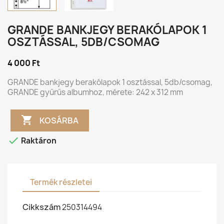
GRANDE BANKJEGY BERAKÓLAPOK 1
OSZTÁSSAL, 5DB/CSOMAG
4 000 Ft
GRANDE bankjegy berakólapok 1 osztással, 5db/csomag,
GRANDE gyűrűs albumhoz, mérete: 242 x 312 mm

KOSÁRBA

Raktáron
Termék részletei
Cikkszám
250314494