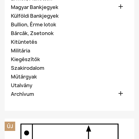

Magyar Bankjegyek
Külföldi Bankjegyek
Bullion, Érme lotok
Bárcák, Zsetonok
Kitüntetés
Militária
Kiegészítők
Szakirodalom
Műtárgyak
Utalvány

Archívum
ÚJ