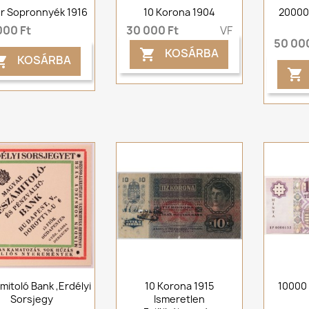
lér Sopronnyék 1916
10 Korona 1904
20000 
000 Ft
30 000 Ft
VF
50 000
KOSÁRBA

KOSÁRBA


mitoló Bank ,Erdélyi
10 Korona 1915
10000 
Sorsjegy
Ismeretlen