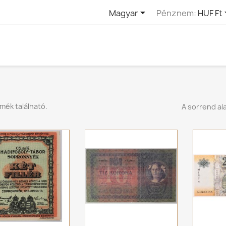

Magyar
Pénznem:
HUF Ft
rmék található.
A sorrend ala