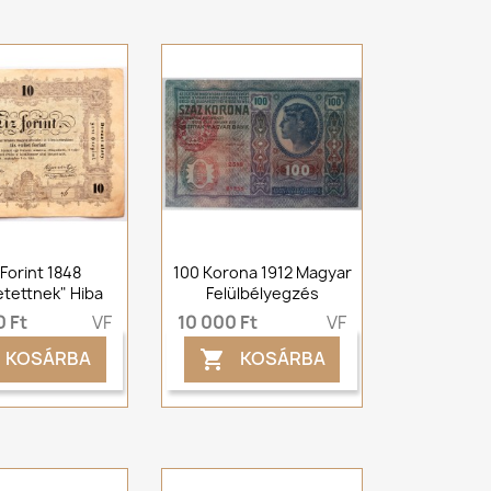
 Forint 1848
100 Korona 1912 Magyar
tettnek" Hiba
Felülbélyegzés
 Ft
VF
10 000 Ft
VF
KOSÁRBA
KOSÁRBA
