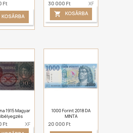
 Ft
30 000 Ft
XF
KOSÁRBA

KOSÁRBA
na 1915 Magyar
1000 Forint 2018 DA
ülbélyegzés
MINTA
 Ft
XF
20 000 Ft