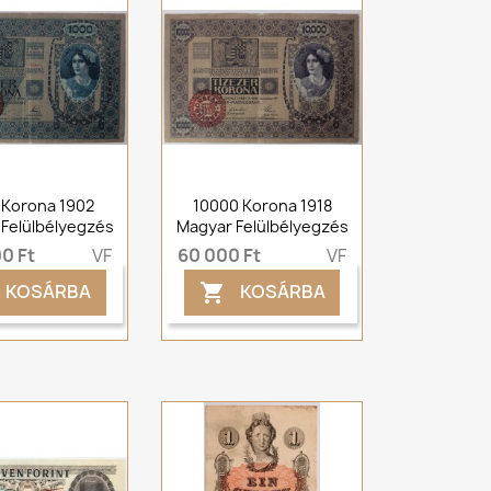
 Korona 1902
10000 Korona 1918
Felülbélyegzés
Magyar Felülbélyegzés
0 Ft
VF
60 000 Ft
VF
KOSÁRBA
KOSÁRBA
