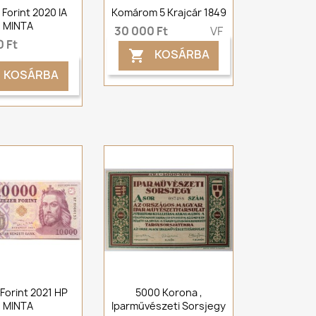
Forint 2020 IA
Komárom 5 Krajcár 1849
MINTA
30 000 Ft
VF
 Ft
KOSÁRBA

KOSÁRBA
Forint 2021 HP
5000 Korona ,
MINTA
Iparművészeti Sorsjegy