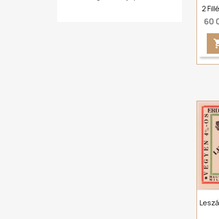
2 Fil
60 
Leszá