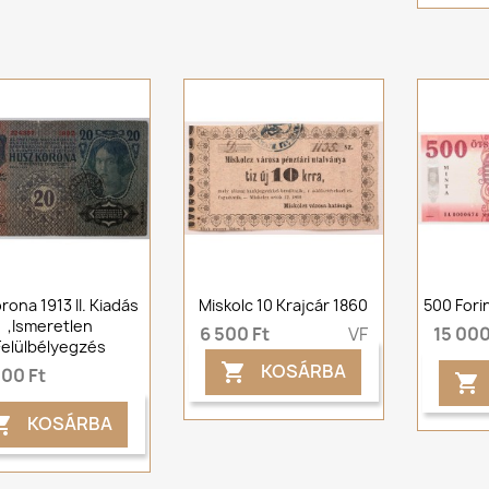
rona 1913 II. Kiadás
Miskolc 10 Krajcár 1860
500 Fori
,Ismeretlen
6 500 Ft
VF
15 000
Felülbélyegzés
KOSÁRBA

000 Ft

KOSÁRBA
