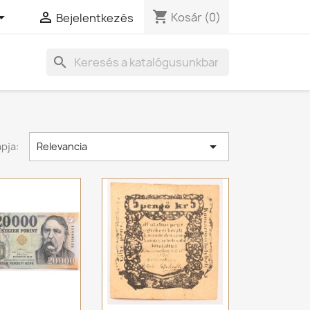
shopping_cart


Kosár
(0)
Bejelentkezés
search

pja:
Relevancia