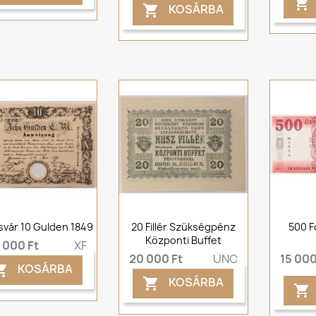

KOSÁRBA

vár 10 Gulden 1849
20 Fillér Szükségpénz
500 F
Központi Buffet
 000 Ft
XF
20 000 Ft
UNC
15 000
KOSÁRBA

KOSÁRBA

