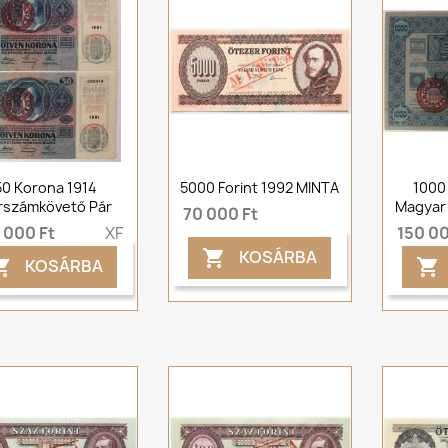
50 Korona 1914
5000 Forint 1992 MINTA
1000
rszámkövető Pár
Magyar 
70 000 Ft
 000 Ft
XF
150 00
KOSÁRBA

KOSÁRBA

