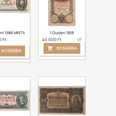
int 1986 MINTA
1 Gulden 1858
 Ft
40 000 Ft
VF
KOSÁRBA

KOSÁRBA