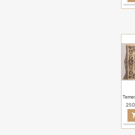
Temes
250