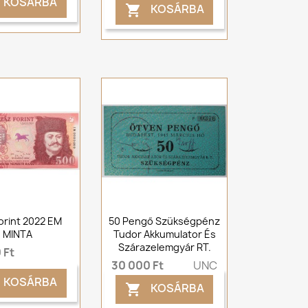
KOSÁRBA
KOSÁRBA

orint 2022 EM
50 Pengő Szükségpénz
MINTA
Tudor Akkumulator És
Szárazelemgyár RT.
 Ft
30 000 Ft
UNC
KOSÁRBA
KOSÁRBA
