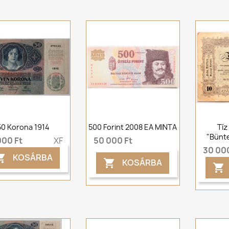
50 Korona 1914
500 Forint 2008 EA MINTA
Tíz
"Bünte
000 Ft
XF
50 000 Ft
30 000
KOSÁRBA

KOSÁRBA

