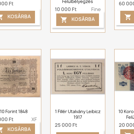
Felülbélyegzés
000 Ft
60 000
10 000 Ft
Fine
KOSÁRBA


KOSÁRBA

10 Forint 1848
1 Fillér Utalvány Leibicz
10 Koro
1917
Fel
000 Ft
XF
25 000 Ft
20 000
KOSÁRBA
