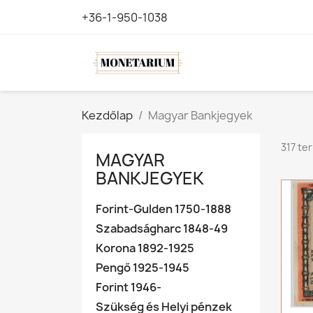
+36-1-950-1038
Kezdőlap
Magyar Bankjegyek
317 te
MAGYAR
BANKJEGYEK
Forint-Gulden 1750-1888
Szabadságharc 1848-49
Korona 1892-1925
Pengő 1925-1945
Forint 1946-
Szükség és Helyi pénzek