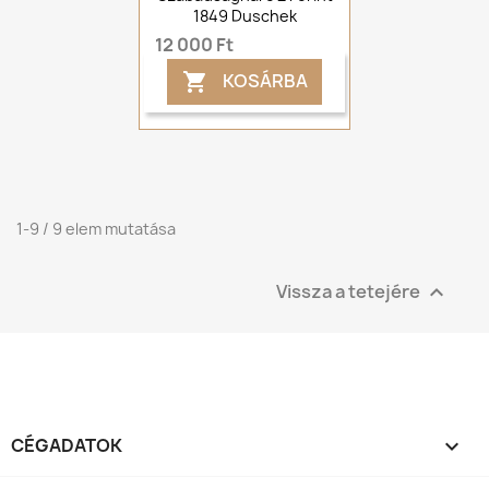
1849 Duschek
12 000 Ft
KOSÁRBA

1-9 / 9 elem mutatása
Vissza a tetejére

CÉGADATOK
