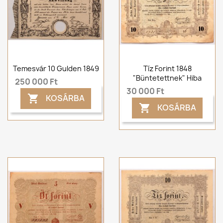
Temesvár 10 Gulden 1849
Tíz Forint 1848
"Büntetettnek" Hiba
250 000 Ft
30 000 Ft
KOSÁRBA

KOSÁRBA
