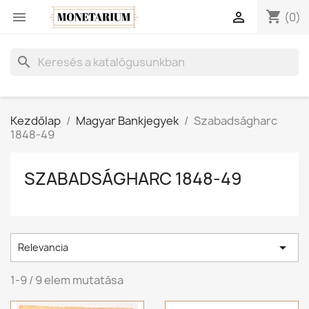
shopping_cart


(0)
search
Kezdőlap
Magyar Bankjegyek
Szabadságharc
1848-49
SZABADSÁGHARC 1848-49

Relevancia
1-9 / 9 elem mutatása