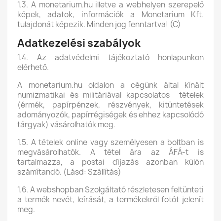
1.3. A monetarium.hu illetve a webhelyen szerepelő
képek, adatok, információk a Monetarium Kft.
tulajdonát képezik. Minden jog fenntartva! (C)
Adatkezelési szabályok
1.4. Az adatvédelmi tájékoztató honlapunkon
elérhető.
A monetarium.hu oldalon a cégünk által kínált
numizmatikai és militáriával kapcsolatos tételek
(érmék, papírpénzek, részvények, kitüntetések
adományozók, papírrégiségek és ehhez kapcsolódó
tárgyak) vásárolhatók meg.
1.5. A tételek online vagy személyesen a boltban is
megvásárolhatók. A tétel ára az ÁFÁ-t is
tartalmazza, a postai díjazás azonban külön
számítandó. (Lásd: Szállítás)
1.6. A webshopban Szolgáltató részletesen feltünteti
a termék nevét, leírását, a termékekről fotót jelenít
meg.