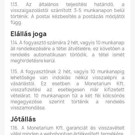
1.13. Az általános teljesítési határidő, a
visszaigazolástól számított 3-5 munkanapon belül
történik. A postai kézbesítés a postázás módjától
függ.
Elállás joga
1.14. A fogyasztó számára 2 hét, vagyis 10 munkanap
áll rendelkezésére a tétel átvételére, ez követően a
rendelés automatikusan törlődik, a tétel ismét
meghirdetésre kerül.
1.15. A fogyasztónak 2 hét, vagyis 10 munkanapig
lehetősége van indoklás nélkül visszalépni a
vásárlástól. Ez esetben a Monetarium Kft.
visszafizetési az esetlegesen már kifizetett
vételárat. 10 munkanapon túl a két fél kölcsönös
megegyezése szerint történik a rendelés
visszamondása.
Jótállás
1.16. A Monetarium Kft. garanciát és visszavételt
vállal minden a webshopban értékesített termékére,