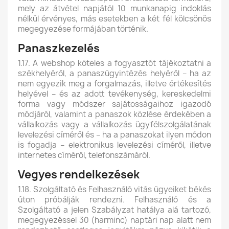
mely az átvétel napjától 10 munkanapig indoklás
nélkül érvényes, más esetekben a két fél kölcsönös
megegyezése formájában történik.
Panaszkezelés
1.17. A webshop köteles a fogyasztót tájékoztatni a
székhelyéről, a panaszügyintézés helyéről – ha az
nem egyezik meg a forgalmazás, illetve értékesítés
helyével – és az adott tevékenység, kereskedelmi
forma vagy módszer sajátosságaihoz igazodó
módjáról, valamint a panaszok közlése érdekében a
vállalkozás vagy a vállalkozás ügyfélszolgálatának
levelezési címéről és – ha a panaszokat ilyen módon
is fogadja – elektronikus levelezési címéről, illetve
internetes címéről, telefonszámáról.
Vegyes rendelkezések
1.18. Szolgáltató és Felhasználó vitás ügyeiket békés
úton próbálják rendezni. Felhasználó és a
Szolgáltató a jelen Szabályzat hatálya alá tartozó,
megegyezéssel 30 (harminc) naptári nap alatt nem