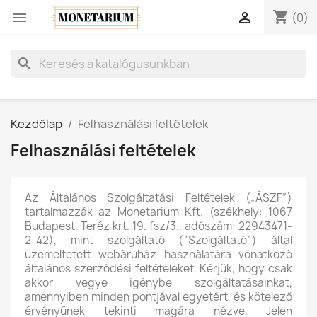
shopping_cart


(0)
search
Kezdőlap
Felhasználási feltételek
Felhasználási feltételek
Az Általános Szolgáltatási Feltételek („ÁSZF”)
tartalmazzák az Monetarium Kft. (székhely: 1067
Budapest, Teréz krt. 19. fsz/3., adószám: 22943471-
2-42), mint szolgáltató (“Szolgáltató”) által
üzemeltetett webáruház használatára vonatkozó
általános szerződési feltételeket. Kérjük, hogy csak
akkor vegye igénybe szolgáltatásainkat,
amennyiben minden pontjával egyetért, és kötelező
érvényűnek tekinti magára nézve. Jelen