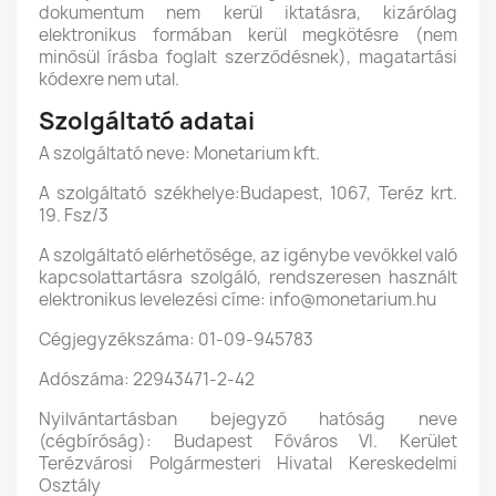
dokumentum nem kerül iktatásra, kizárólag
elektronikus formában kerül megkötésre (nem
minősül írásba foglalt szerződésnek), magatartási
kódexre nem utal.
Szolgáltató adatai
A szolgáltató neve: Monetarium kft.
A szolgáltató székhelye:Budapest, 1067, Teréz krt.
19. Fsz/3
A szolgáltató elérhetősége, az igénybe vevőkkel való
kapcsolattartásra szolgáló, rendszeresen használt
elektronikus levelezési címe: info@monetarium.hu
Cégjegyzékszáma: 01-09-945783
Adószáma: 22943471-2-42
Nyilvántartásban bejegyző hatóság neve
(cégbíróság): Budapest Főváros VI. Kerület
Terézvárosi Polgármesteri Hivatal Kereskedelmi
Osztály