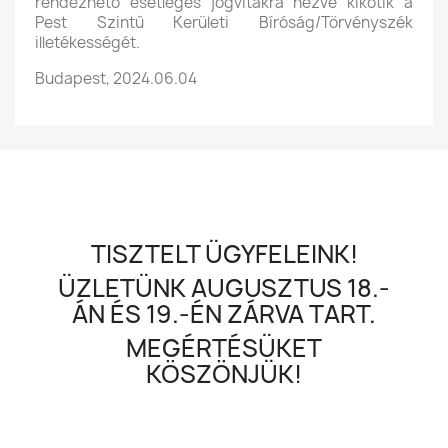
rendezhető esetleges jogvitákra nézve kikötik a
Pest Szintű Kerületi Bíróság/Törvényszék
illetékességét.
Budapest, 2024.06.04
TISZTELT ÜGYFELEINK!
ÜZLETÜNK AUGUSZTUS 18.-
ÁN ÉS 19.-ÉN ZÁRVA TART.
MEGÉRTÉSÜKET
KÖSZÖNJÜK!