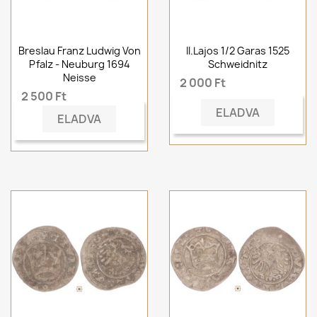
Breslau Franz Ludwig Von
II.Lajos 1/2 Garas 1525
Pfalz - Neuburg 1694
Schweidnitz
Neisse
2 000 Ft
2 500 Ft
ELADVA
ELADVA