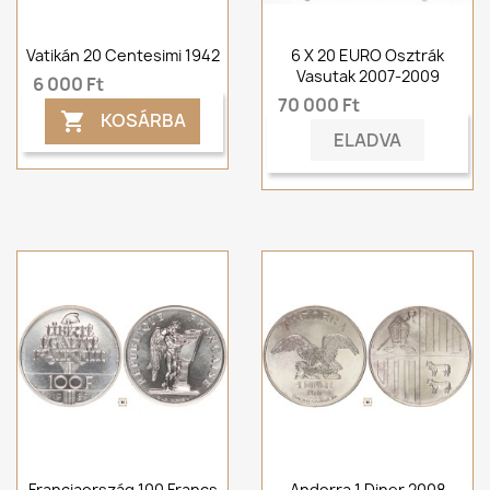
Vatikán 20 Centesimi 1942
6 X 20 EURO Osztrák
Vasutak 2007-2009
6 000 Ft
70 000 Ft
KOSÁRBA

ELADVA
Franciaország 100 Francs
Andorra 1 Diner 2008