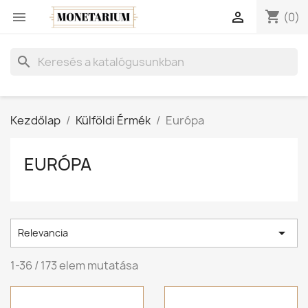
shopping_cart


(0)
search
Kezdőlap
Külföldi Érmék
Európa
EURÓPA

Relevancia
1-36 / 173 elem mutatása