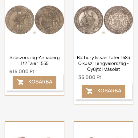
Szászország-Annaberg
Báthory István Tallér 1583
1/2 Taler 1555
Olkusz, Lengyelország -
Gyűjtői Másolat
615 000 Ft
35 000 Ft
KOSÁRBA

KOSÁRBA
