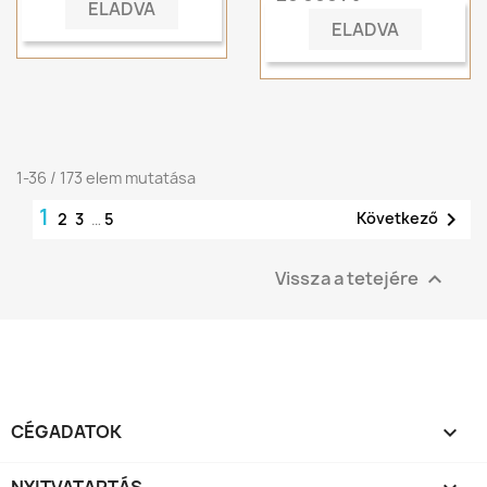
ELADVA
ELADVA
1-36 / 173 elem mutatása
1

Következő
2
3
…
5
Vissza a tetejére

CÉGADATOK

NYITVATARTÁS