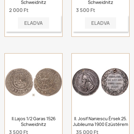
Schweidnitz
Schweidnitz
2 000 Ft
3 500 Ft
ELADVA
ELADVA
II.Lajos 1/2 Garas 1526
II. Josif Naniescu Érsek 25.
Schweidnitz
Jubileuma 1900 Ezüstérem
3 500 Ft
35 000 Ft