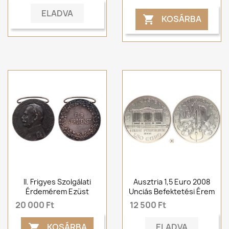
ELADVA
KOSÁRBA

II. Frigyes Szolgálati
Ausztria 1,5 Euro 2008
Érdemérem Ezüst
Unciás Befektetési Érem
20 000 Ft
12 500 Ft
ELADVA
KOSÁRBA
