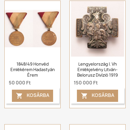
1848/49 Honvéd
Lengyelország I. Vh
Emlékérem Hadastyán
Emlékjelvény Litván-
Érem
Belorusz Divízió 1919
50 000 Ft
150 000 Ft
KOSÁRBA
KOSÁRBA

