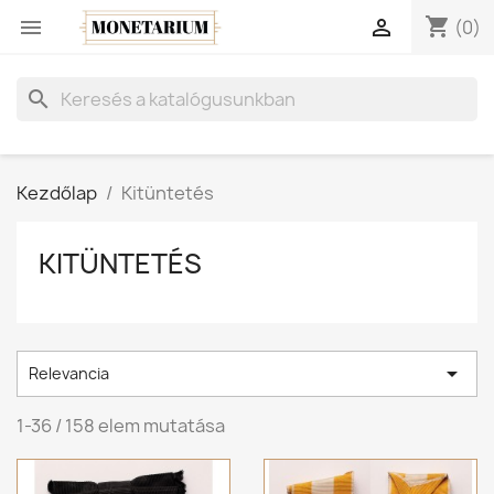
shopping_cart


(0)
search
Kezdőlap
Kitüntetés
KITÜNTETÉS

Relevancia
1-36 / 158 elem mutatása