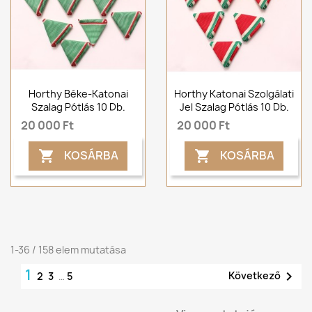
Horthy Béke-Katonai
Horthy Katonai Szolgálati
Szalag Pótlás 10 Db.
Jel Szalag Pótlás 10 Db.
20 000 Ft
20 000 Ft
KOSÁRBA
KOSÁRBA


1-36 / 158 elem mutatása
1

Következő
2
3
…
5