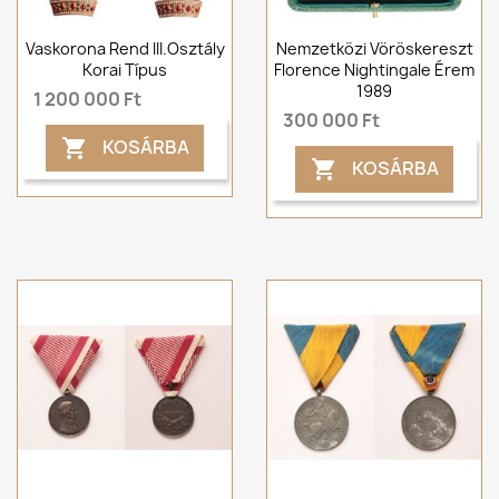
Vaskorona Rend III.osztály
Nemzetközi Vöröskereszt
Korai Típus
Florence Nightingale Érem
1989
1 200 000 Ft
300 000 Ft
KOSÁRBA

KOSÁRBA
