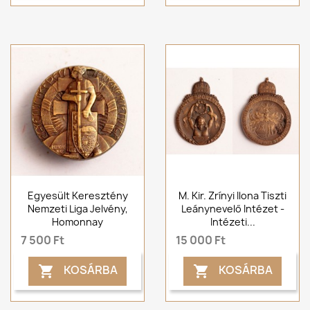
Egyesült Keresztény
M. Kir. Zrínyi Ilona Tiszti
Nemzeti Liga Jelvény,
Leánynevelő Intézet -
Homonnay
Intézeti...
7 500 Ft
15 000 Ft
KOSÁRBA
KOSÁRBA

