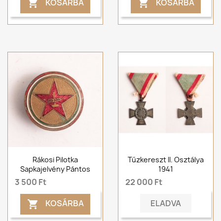
KOSÁRBA
KOSÁRBA


Rákosi Pilotka
Tűzkereszt II. Osztálya
Sapkajelvény Pántos
1941
3 500 Ft
22 000 Ft
ELADVA
KOSÁRBA
