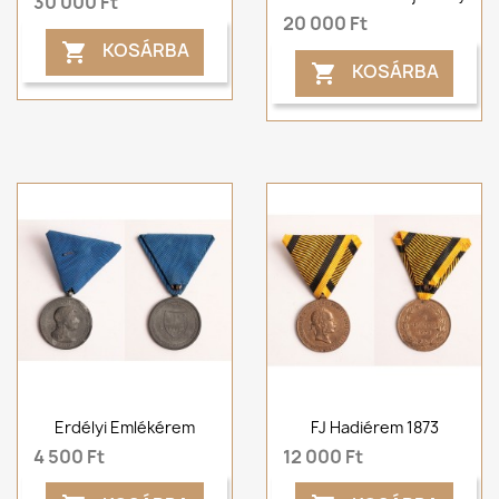
30 000 Ft
20 000 Ft
KOSÁRBA

KOSÁRBA

Erdélyi Emlékérem
FJ Hadiérem 1873
4 500 Ft
12 000 Ft