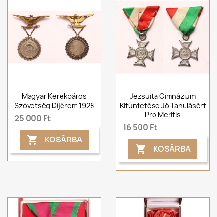
Magyar Kerékpáros
Jezsuita Gimnázium
Szövetség Díjérem 1928
Kitüntetése Jó Tanulásért
Pro Meritis
25 000 Ft
16 500 Ft
KOSÁRBA

KOSÁRBA
