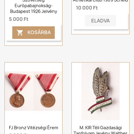
Európabajnokság-
10 000 Ft
Budapest 1926 Jelvény
5 000 Ft
ELADVA
KOSÁRBA

FJ Bronz Vitézségi Érem
M. KIR Téli Gazdasági
Tanfolyam Jevény Walther