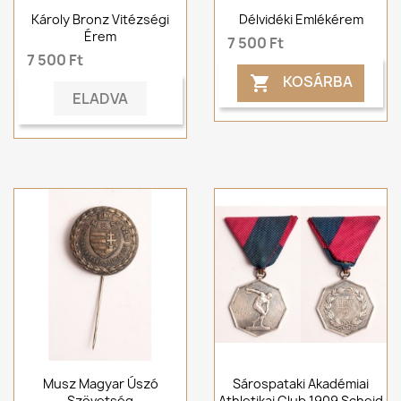
Károly Bronz Vitézségi
Délvidéki Emlékérem
Érem
7 500 Ft
7 500 Ft
KOSÁRBA

ELADVA
Musz Magyar Úszó
Sárospataki Akadémiai
Szövetség
Athletikai Club 1909 Scheid