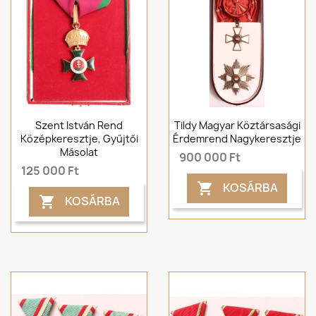
Szent István Rend
Tildy Magyar Köztársasági
Középkeresztje, Gyűjtői
Érdemrend Nagykeresztje
Másolat
900 000 Ft
125 000 Ft
KOSÁRBA

KOSÁRBA
