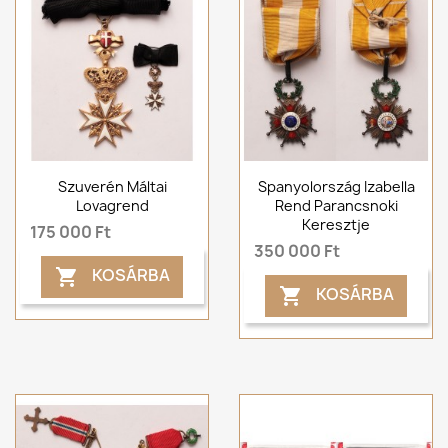
Szuverén Máltai
Spanyolország Izabella
Lovagrend
Rend Parancsnoki
Keresztje
175 000 Ft
350 000 Ft
KOSÁRBA

KOSÁRBA
