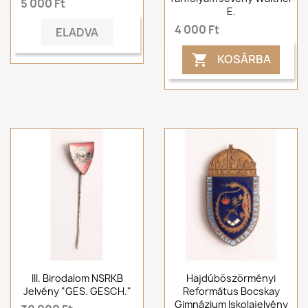
5 000 Ft
E.
4 000 Ft
ELADVA
KOSÁRBA

III. Birodalom NSRKB
Hajdúböszörményi
Jelvény "GES. GESCH."
Református Bocskay
Gimnázium Iskolajelvény