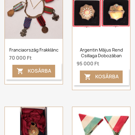
Franciaország Frakklánc
Argentin Május Rend
Csillaga Dobozában
70 000 Ft
95 000 Ft
KOSÁRBA

KOSÁRBA
