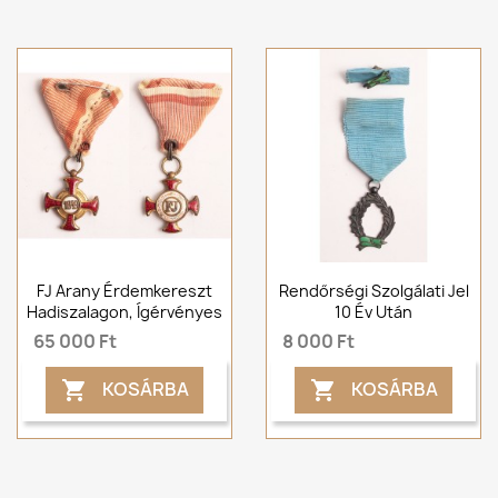
FJ Arany Érdemkereszt
Rendőrségi Szolgálati Jel
Hadiszalagon, Ígérvényes
10 Év Után
65 000 Ft
8 000 Ft
KOSÁRBA
KOSÁRBA

