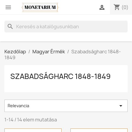
shopping_cart


(0)
search
Kezdőlap
Magyar Érmék
Szabadságharc 1848-
1849
SZABADSÁGHARC 1848-1849

Relevancia
1-14 / 14 elem mutatása