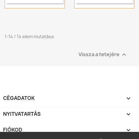
1-14 / 14 elem mutatása
Vissza a tetejére

CÉGADATOK

NYITVATARTÁS

FIÓKOD
