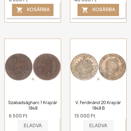
KOSÁRBA
KOSÁRBA


Szabadságharc 1 Krajcár
V. Ferdinánd 20 Krajcár
1848
1848 B
6 500 Ft
15 000 Ft
ELADVA
ELADVA