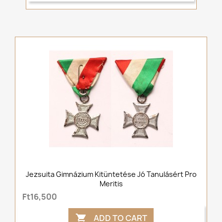
Jezsuita Gimnázium Kitüntetése Jó Tanulásért Pro
Meritis
Ft16,500
ADD TO CART
