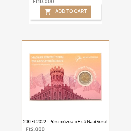
Ft10,000
ADD TO CART

200 Ft 2022 - Pénzmúzeum Első Napi Veret
Ft2,000