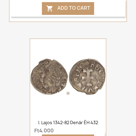
ADD TO CART

I. Lajos 1342-82 Denár ÉH 432
Ft4,000