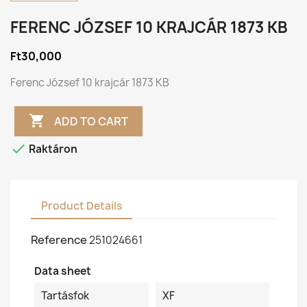
FERENC JÓZSEF 10 KRAJCÁR 1873 KB
Ft30,000
Ferenc József 10 krajcár 1873 KB

ADD TO CART

Raktáron
Product Details
Reference
251024661
Data sheet
Tartásfok
XF