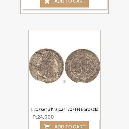
ADD TO CART

I. József 3 Krajcár 1707 FN Boroszló
Ft24,000
ADD TO CART
