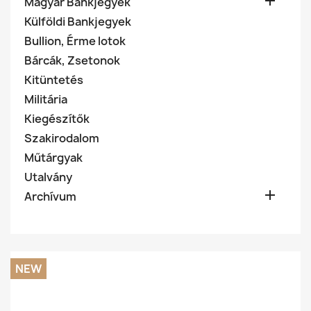

Magyar Bankjegyek
Külföldi Bankjegyek
Bullion, Érme lotok
Bárcák, Zsetonok
Kitüntetés
Militária
Kiegészítők
Szakirodalom
Műtárgyak
Utalvány

Archívum
NEW