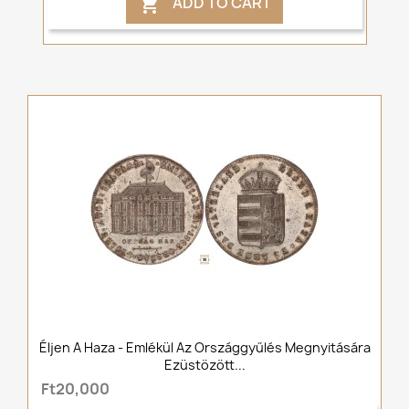
ADD TO CART

Éljen A Haza - Emlékül Az Országgyűlés Megnyitására
Ezüstözött...
Ft20,000