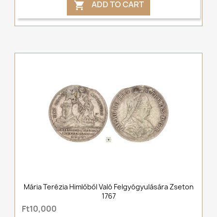
ADD TO CART

Mária Terézia Himlőből Való Felgyógyulására Zseton
1767
Ft10,000