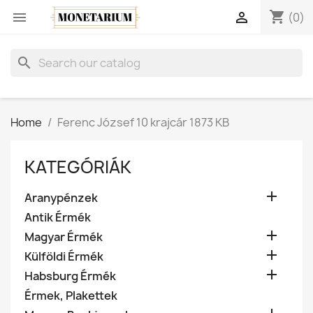
shopping_cart


(0)
search
Home
Ferenc József 10 krajcár 1873 KB
KATEGÓRIÁK

Aranypénzek
Antik Érmék

Magyar Érmék

Külföldi Érmék

Habsburg Érmék
Érmek, Plakettek