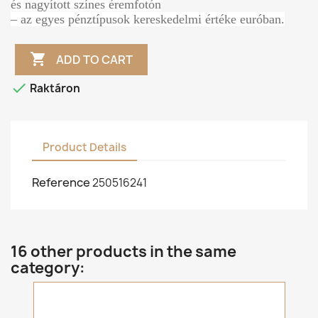
és nagyított színes éremfotón
– az egyes pénztípusok kereskedelmi értéke euróban.

ADD TO CART

Raktáron
Product Details
Reference
250516241
16 other products in the same
category: