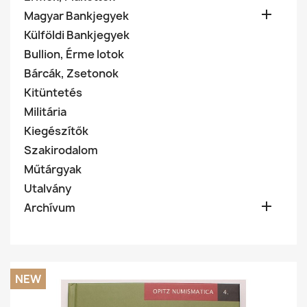

Magyar Bankjegyek
Külföldi Bankjegyek
Bullion, Érme lotok
Bárcák, Zsetonok
Kitüntetés
Militária
Kiegészítők
Szakirodalom
Műtárgyak
Utalvány

Archívum
NEW