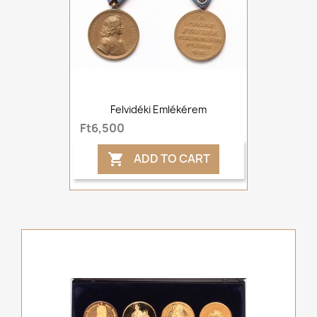
Felvidéki Emlékérem
Ft6,500
ADD TO CART
