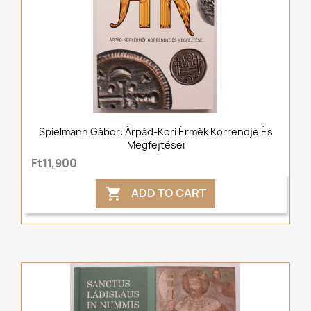
Spielmann Gábor: Árpád-Kori Érmék Korrendje És
Megfejtései
Ft11,900
ADD TO CART
