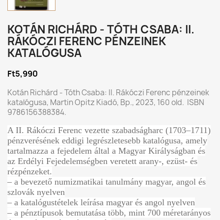
KOTÁN RICHÁRD - TÓTH CSABA: II.
RÁKÓCZI FERENC PÉNZEINEK
KATALÓGUSA
Ft5,990
Kotán Richárd - Tóth Csaba: II. Rákóczi Ferenc pénzeinek
katalógusa, Martin Opitz Kiadó, Bp., 2023, 160 old. ISBN
9786156388384.
A II. Rákóczi Ferenc vezette szabadságharc (1703–1711)
pénzverésének eddigi legrészletesebb katalógusa, amely
tartalmazza a fejedelem által a Magyar Királyságban és
az Erdélyi Fejedelemségben veretett arany-, ezüst- és
rézpénzeket.
– a bevezető numizmatikai tanulmány magyar, angol és
szlovák nyelven
– a katalógustételek leírása magyar és angol nyelven
– a pénztípusok bemutatása több, mint 700 méretarányos