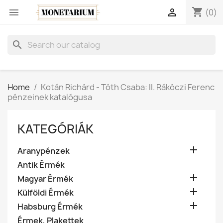
shopping_cart


(0)
search
Home
Kotán Richárd - Tóth Csaba: II. Rákóczi Ferenc
pénzeinek katalógusa
KATEGÓRIÁK

Aranypénzek
Antik Érmék

Magyar Érmék

Külföldi Érmék

Habsburg Érmék
Érmek, Plakettek