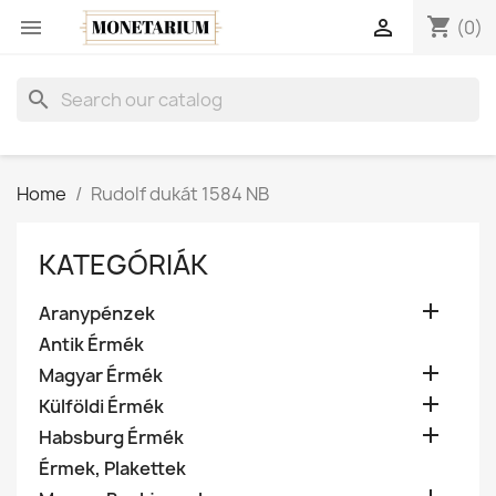
shopping_cart


(0)
search
Home
Rudolf dukát 1584 NB
KATEGÓRIÁK

Aranypénzek
Antik Érmék

Magyar Érmék

Külföldi Érmék

Habsburg Érmék
Érmek, Plakettek