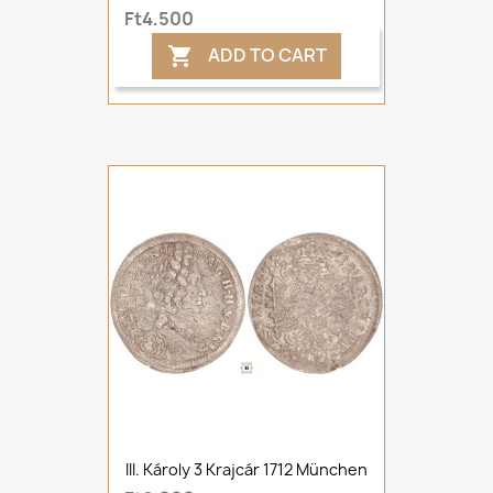
Ft4,500
ADD TO CART

III. Károly 3 Krajcár 1712 München