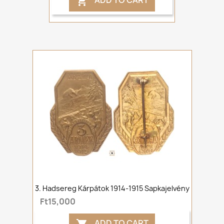
ADD TO CART

3. Hadsereg Kárpátok 1914-1915 Sapkajelvény
Ft15,000
ADD TO CART
