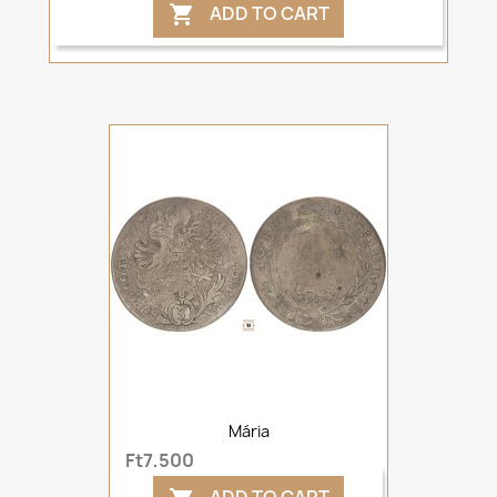
ADD TO CART

Mária
Ft7,500