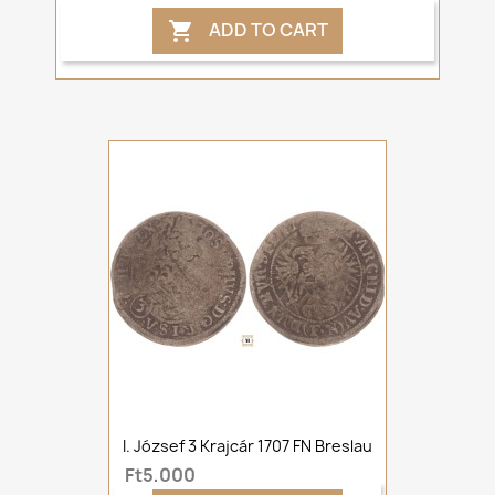
ADD TO CART

I. József 3 Krajcár 1707 FN Breslau
Ft5,000