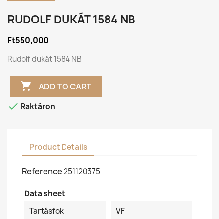
RUDOLF DUKÁT 1584 NB
Ft550,000
Rudolf dukát 1584 NB

ADD TO CART

Raktáron
Product Details
Reference
251120375
Data sheet
Tartásfok
VF