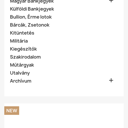

Magyar Bankjegyek
Külföldi Bankjegyek
Bullion, Érme lotok
Bárcák, Zsetonok
Kitüntetés
Militária
Kiegészítők
Szakirodalom
Műtárgyak
Utalvány

Archívum
NEW